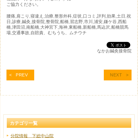
ご協力ください。
腰痛,肩こり,寝違え,治療,整形外科,症状,口コミ,評判,効果,土日,祝
日,診療,鍼灸,接骨院,整骨院,船橋,習志野,市川,浦安,鎌ケ谷,西船
橋,津田沼,南船橋,大神宮下,海神,東船橋,新船橋,馬込沢,船橋競馬
場,交通事故,自賠責、むちうち、ムチウチ
なかお鍼灸接骨院
PREV
NEXT
カテゴリ一覧
分院情報 下総中山院