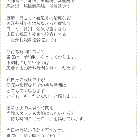
大神宮下、海神、東船橋、新船橋で
馬込沢、船橋競馬場、船橋法典で
腰痛・肩こり・寝違えの治療など
整形外科でも治らなかった症状も
口コミ、評判、効果で選ぶなら
土日も祝日も夜まで診療してる
「なかお鍼灸接骨院」です！
◇待ち時間について
当院は「予約制」をとっております。
予約制にしているのは
患者さまの待ち時間を無くすためです。
私自身の経験ですが
病院や銀行などでの待ち時間は
とても長く感じます。
とても「もったいない」と感じます。
患者さまの大切な時間を
当院スタッフも大切にしたいと考え
「待ち時間０（ゼロ）」を掲げています。
当日や直前の予約も可能です。
当院の「待ち時間０（ゼロ）」に