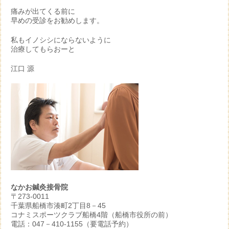
痛みが出てくる前に
早めの受診をお勧めします。
私もイノシシにならないように
治療してもらおーと
江口 源
なかお鍼灸接骨院
〒273-0011
千葉県船橋市湊町2丁目8－45
コナミスポーツクラブ船橋4階（船橋市役所の前）
電話：047－410-1155（要電話予約）