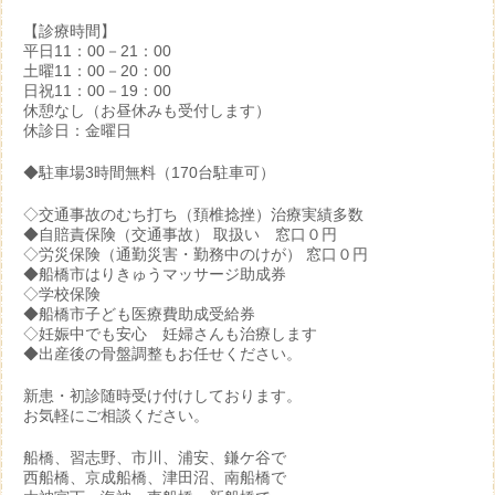
【診療時間】
平日11：00－21：00
土曜11：00－20：00
日祝11：00－19：00
休憩なし（お昼休みも受付します）
休診日：金曜日
◆駐車場3時間無料（170台駐車可）
◇交通事故のむち打ち（頚椎捻挫）治療実績多数
◆自賠責保険（交通事故） 取扱い 窓口０円
◇労災保険（通勤災害・勤務中のけが） 窓口０円
◆船橋市はりきゅうマッサージ助成券
◇学校保険
◆船橋市子ども医療費助成受給券
◇妊娠中でも安心 妊婦さんも治療します
◆出産後の骨盤調整もお任せください。
新患・初診随時受け付けしております。
お気軽にご相談ください。
船橋、習志野、市川、浦安、鎌ケ谷で
西船橋、京成船橋、津田沼、南船橋で