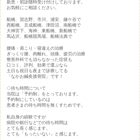
新患・初診随時受け付けしております。
お気軽にご相談ください。
船橋、習志野、市川、浦安、鎌ケ谷で
西船橋、京成船橋、津田沼、南船橋で
大神宮下、海神、東船橋、新船橋で
馬込沢、船橋競馬場、船橋法典で
腰痛・肩こり・寝違えの治療
ぎっくり腰、肉離れ、頭痛、疲労の治療
整形外科でも治らなかった症状も
口コミ、評判、効果で選ぶなら
土日も祝日も夜まで診療してる
「なかお鍼灸接骨院」です！
◇待ち時間について
当院は「予約制」をとっております。
予約制にしているのは
患者さまの待ち時間を無くすためです。
私自身の経験ですが
病院や銀行などでの待ち時間は
とても長く感じます。
とても「もったいない」と感じます。