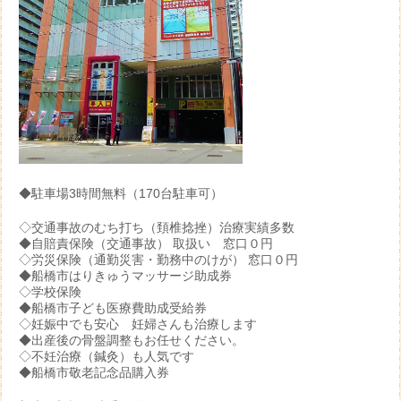
◆駐車場3時間無料（170台駐車可）
◇交通事故のむち打ち（頚椎捻挫）治療実績多数
◆自賠責保険（交通事故） 取扱い 窓口０円
◇労災保険（通勤災害・勤務中のけが） 窓口０円
◆船橋市はりきゅうマッサージ助成券
◇学校保険
◆船橋市子ども医療費助成受給券
◇妊娠中でも安心 妊婦さんも治療します
◆出産後の骨盤調整もお任せください。
◇不妊治療（鍼灸）も人気です
◆船橋市敬老記念品購入券