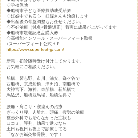
◇学校保険
◆船橋市子ども医療費助成受給券
◇妊娠中でも安心 妊婦さんも治療します
◆出産後の骨盤調整もお任せください。
◇不妊治療（鍼灸+骨盤矯正）着実に成果が上がってます
◆船橋市敬老記念品購入券
◇高機能インソール・スーパーフィート取扱
↓スーパーフィート公式ＨＰ
https://www.superfeet-jp.com/
新患・初診随時受け付けしております。
お気軽にご相談ください。
船橋、習志野、市川、浦安、鎌ケ谷で
西船橋、京成船橋、津田沼、南船橋で
大神宮下、海神、東船橋、新船橋で
馬込沢、船橋競馬場、船橋法典で
腰痛・肩こり・寝違えの治療
ぎっくり腰、肉離れ、頭痛、疲労の治療
整形外科でも治らなかった症状も
口コミ、評判、効果で選ぶなら
土日も祝日も夜まで診療してる
「なかお鍼灸接骨院」です！