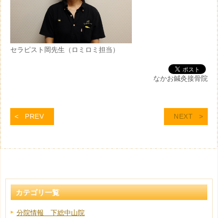
セラピスト岡先生（ロミロミ担当）
なかお鍼灸接骨院
PREV
NEXT
カテゴリ一覧
分院情報 下総中山院