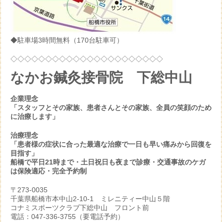
◆駐車場3時間無料（170台駐車可）
◇◇◇◇◇◇◇◇◇◇◇◇◇◇◇◇◇◇◇◇◇◇
なかお鍼灸接骨院 下総中山
企業理念
「スタッフとその家族、患者さんとその家族、全員の笑顔のため
に治療します」
治療理念
「患者様の症状に合った最適な治療で一日も早い痛みから回復を
目指す」
船橋で平日21時まで・土日祝日も夜まで診療・交通事故のケガ
は保険適応・完全予約制
〒273-0035
千葉県船橋市本中山2-10-1 ミレニティー中山５階
コナミスポーツクラブ下総中山 フロント前
電話：047-336-3755（要電話予約）