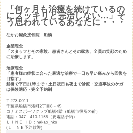
「何ヶ月も治療を続けているの
にスッキリと完治しない…」そ
う思われているあなたに・・・
なかお鍼灸接骨院 船橋
企業理念
「スタッフとその家族、患者さんとその家族、全員の笑顔のため
に治療します」
治療理念
「患者様の症状に合った最適な治療で一日も早い痛みから回復を
目指す」
船橋で平日21時まで・土日祝日も夜まで診療・交通事故のケガ
は保険適応・完全予約制
〒273-0011
千葉県船橋市湊町2丁目8－45
コナミスポーツクラブ船橋4階（船橋市役所の前）
電話：047－410-1155（要電話予約）
ＬＩＮＥ ＩＤ：nakao_hks
(ＬＩＮＥ予約歓迎)