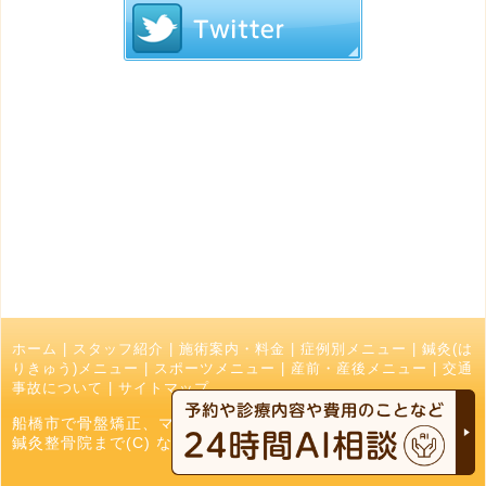
ホーム
|
スタッフ紹介
|
施術案内・料金
|
症例別メニュー
|
鍼灸(は
りきゅう)メニュー
|
スポーツメニュー
|
産前・産後メニュー
|
交通
事故について
|
サイトマップ
船橋市で骨盤矯正、マッサージ、接骨院でお探しの方はなかお
鍼灸整骨院まで(C) なかお鍼灸接骨院 All Right Reserved.