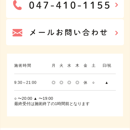
施術時間
月
火
水
木
金
土
日/祝
9:30～21:00
◎
◎
◎
◎
休
○
▲
○ 〜20:00 ▲ 〜19:00
最終受付は施術終了の1時間前となります