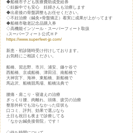
◆船橋市子ども医療費助成受給券
◇妊娠中でも安心 妊婦さんも治療します
◆出産後の骨盤調整もお任せください。
◇不妊治療（鍼灸+骨盤矯正）着実に成果が上がってます
◆船橋市敬老記念品購入券
◇高機能インソール・スーパーフィート取扱
↓スーパーフィート公式ＨＰ
https://www.superfeet-jp.com/
新患・初診随時受け付けしております。
お気軽にご相談ください。
船橋、習志野、市川、浦安、鎌ケ谷で
西船橋、京成船橋、津田沼、南船橋で
大神宮下、海神、東船橋、新船橋で
馬込沢、船橋競馬場、船橋法典で
腰痛・肩こり・寝違えの治療
ぎっくり腰、肉離れ、頭痛、疲労の治療
整形外科でも治らなかった症状も
口コミ、評判、効果で選ぶなら
土日も祝日も夜まで診療してる
「なかお鍼灸接骨院」です！
◇待ち時間について