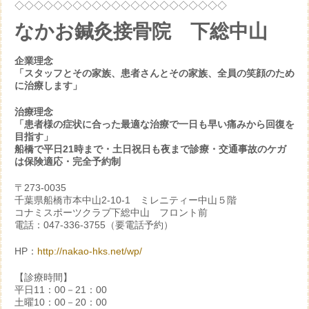
◇◇◇◇◇◇◇◇◇◇◇◇◇◇◇◇◇◇◇◇◇◇
なかお鍼灸接骨院 下総中山
企業理念
「スタッフとその家族、患者さんとその家族、全員の笑顔のため
に治療します」
治療理念
「患者様の症状に合った最適な治療で一日も早い痛みから回復を
目指す」
船橋で平日21時まで・土日祝日も夜まで診療・交通事故のケガ
は保険適応・完全予約制
〒273-0035
千葉県船橋市本中山2-10-1 ミレニティー中山５階
コナミスポーツクラブ下総中山 フロント前
電話：047-336-3755（要電話予約）
HP：
http://nakao-hks.net/wp/
【診療時間】
平日11：00－21：00
土曜10：00－20：00