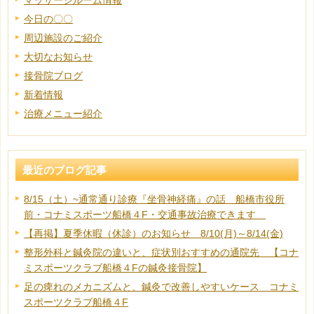
マッサージルーム情報
今日の〇〇
周辺施設のご紹介
大切なお知らせ
接骨院ブログ
新着情報
治療メニュー紹介
最近のブログ記事
8/15（土）~通常通り診療『坐骨神経痛』の話 船橋市役所
前・コナミスポーツ船橋４F・交通事故治療できます
【再掲】夏季休暇（休診）のお知らせ 8/10(月)～8/14(金)
整形外科と鍼灸院の違いと、症状別おすすめの通院先 【コナ
ミスポーツクラブ船橋４Fの鍼灸接骨院】
足の痺れのメカニズムと、鍼灸で改善しやすいケース コナミ
スポーツクラブ船橋４F