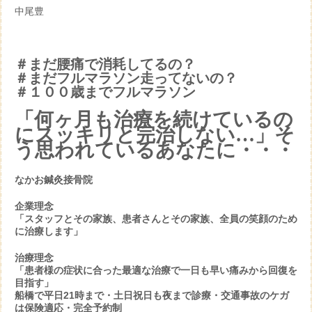
中尾豊
＃まだ腰痛で消耗してるの？
＃まだフルマラソン走ってないの？
＃１００歳までフルマラソン
「何ヶ月も治療を続けているの
にスッキリと完治しない…」そ
う思われているあなたに・・・
なかお鍼灸接骨院
企業理念
「スタッフとその家族、患者さんとその家族、全員の笑顔のため
に治療します」
治療理念
「患者様の症状に合った最適な治療で一日も早い痛みから回復を
目指す」
船橋で平日21時まで・土日祝日も夜まで診療・交通事故のケガ
は保険適応・完全予約制