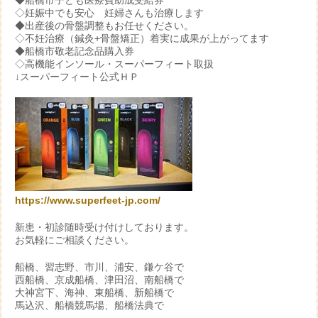
◆船橋市子ども医療費助成受給券
◇妊娠中でも安心 妊婦さんも治療します
◆出産後の骨盤調整もお任せください。
◇不妊治療（鍼灸+骨盤矯正）着実に成果が上がってます
◆船橋市敬老記念品購入券
◇高機能インソール・スーパーフィート取扱
↓スーパーフィート公式ＨＰ
https://www.superfeet-jp.com/
新患・初診随時受け付けしております。
お気軽にご相談ください。
船橋、習志野、市川、浦安、鎌ケ谷で
西船橋、京成船橋、津田沼、南船橋で
大神宮下、海神、東船橋、新船橋で
馬込沢、船橋競馬場、船橋法典で