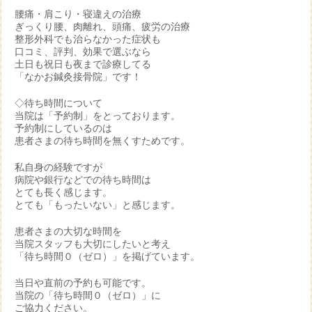
腰痛・肩こり・寝違えの治療
ぎっくり腰、肉離れ、頭痛、疲労の治療
整形外科でも治らなかった症状も
口コミ、評判、効果で選ぶなら
土日も祝日も夜まで診療してる
「なかお鍼灸接骨院」です！
◇待ち時間について
当院は「予約制」をとっております。
予約制にしているのは
患者さまの待ち時間を無くすためです。
私自身の経験ですが
病院や銀行などでの待ち時間は
とても長く感じます。
とても「もったいない」と感じます。
患者さまの大切な時間を
当院スタッフも大切にしたいと考え
「待ち時間０（ゼロ）」を掲げています。
当日や直前の予約も可能です。
当院の「待ち時間０（ゼロ）」に
ご協力ください。