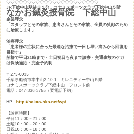
◇◇◇◇◇◇◇◇◇◇◇◇◇◇◇◇◇◇◇◇◇◇
JR下総中山駅徒歩１分 コナミスポーツクラブ下総中山５階
なかお鍼灸接骨院 下総中山
企業理念
「スタッフとその家族、患者さんとその家族、全員の笑顔のため
に治療します」
治療理念
「患者様の症状に合った最適な治療で一日も早い痛みから回復を
目指す」
船橋で平日21時まで・土日祝日も夜まで診療・交通事故のケガ
は保険適応・完全予約制
〒273-0035
千葉県船橋市本中山2-10-1 ミレニティー中山５階
コナミスポーツクラブ下総中山 フロント前
電話：047-336-3755（要電話予約）
HP：
http://nakao-hks.net/wp/
【診療時間】
平日11：00－21：00
土曜10：00－20：00
日祝10：00－18：00