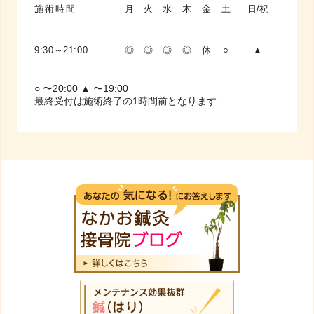
施術時間
月
火
水
木
金
土
日/祝
9:30～21:00
◎
◎
◎
◎
休
○
▲
○ 〜20:00 ▲ 〜19:00
最終受付は施術終了の1時間前となります