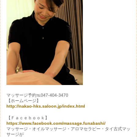
マッサージ予約℡047-404-3470
【ホームページ】
http://nakao-hks.saloon.jp/index.html
【Ｆａｃｅｂｏｏｋ】
https://www.facebook.com/massage.funabashi/
マッサージ・オイルマッサージ・アロマセラピー・タイ古式マッ
サージが