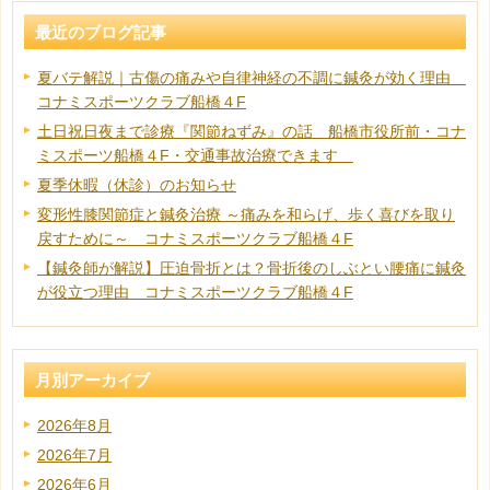
最近のブログ記事
夏バテ解説｜古傷の痛みや自律神経の不調に鍼灸が効く理由
コナミスポーツクラブ船橋４F
土日祝日夜まで診療『関節ねずみ』の話 船橋市役所前・コナ
ミスポーツ船橋４F・交通事故治療できます
夏季休暇（休診）のお知らせ
変形性膝関節症と鍼灸治療 ～痛みを和らげ、歩く喜びを取り
戻すために～ コナミスポーツクラブ船橋４F
【鍼灸師が解説】圧迫骨折とは？骨折後のしぶとい腰痛に鍼灸
が役立つ理由 コナミスポーツクラブ船橋４F
月別アーカイブ
2026年8月
2026年7月
2026年6月