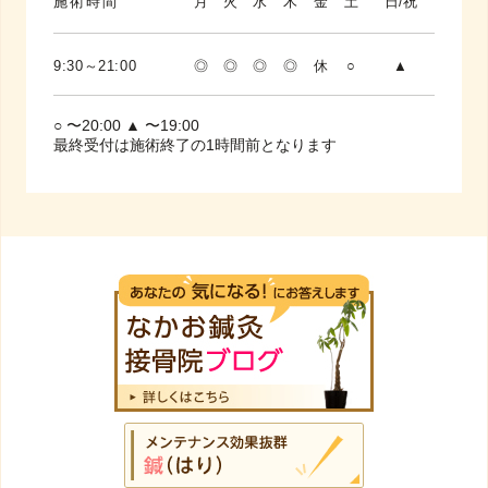
施術時間
月
火
水
木
金
土
日/祝
9:30～21:00
◎
◎
◎
◎
休
○
▲
○ 〜20:00 ▲ 〜19:00
最終受付は施術終了の1時間前となります