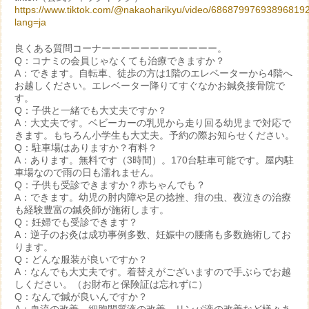
https://www.tiktok.com/@nakaoharikyu/video/68687997693896819
lang=ja
良くある質問コーナーーーーーーーーーーーー。
Q：コナミの会員じゃなくても治療できますか？
A：できます。自転車、徒歩の方は1階のエレベーターから4階へ
お越しください。エレベーター降りてすぐなかお鍼灸接骨院で
す。
Q：子供と一緒でも大丈夫ですか？
A：大丈夫です。ベビーカーの乳児から走り回る幼児まで対応で
きます。もちろん小学生も大丈夫。予約の際お知らせください。
Q：駐車場はありますか？有料？
A：あります。無料です（3時間）。170台駐車可能です。屋内駐
車場なので雨の日も濡れません。
Q：子供も受診できますか？赤ちゃんでも？
A：できます。幼児の肘内障や足の捻挫、疳の虫、夜泣きの治療
も経験豊富の鍼灸師が施術します。
Q：妊婦でも受診できます？
A：逆子のお灸は成功事例多数、妊娠中の腰痛も多数施術してお
ります。
Q：どんな服装が良いですか？
A：なんでも大丈夫です。着替えがございますので手ぶらでお越
しください。（お財布と保険証は忘れずに）
Q：なんで鍼が良いんですか？