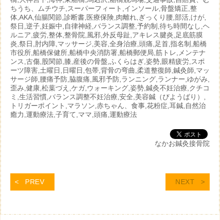
ちうち、ムチウチ,スーパーフィート,インソール,骨盤矯正,整
体,AKA,仙腸関節,診断書,医療保険,肉離れ,ぎっくり腰,部活,けが,
祭日,逆子,妊娠中,自律神経,バランス調整,予約制,待ち時間なし,ヘ
ルニア,疲労,整体,整骨院,風邪,外反母趾,アキレス腱炎,足底筋膜
炎,祭日,肘内障,マッサージ,美容,全身治療,頭痛,足首,指名制,船橋
市役所,船橋保健所,船橋中央消防署,船橋郵便局,筋トレ,メンテナ
ンス,古傷,股関節,膝,産後の骨盤,ふくらはぎ,姿勢,眼精疲労,スポ
ーツ障害,土曜日,日曜日,包帯,背骨の弯曲,柔道整復師,鍼灸師,マッ
サージ師,腰痛予防,脇腹痛,風邪予防,ランニング,ランナー,ゆがみ,
歪み,健康,松葉づえ,ケガ,ウォーキング,姿勢,鍼灸不妊治療,クチコ
ミ,生活習慣,バランス調整不妊治療,安全,美容鍼（びようばり）,
トリガーポイント,マラソン,赤ちゃん、食事,花粉症,耳鍼,自然治
癒力,運動療法,子育て,ママ,頭痛,運動療法
なかお鍼灸接骨院
PREV
NEXT