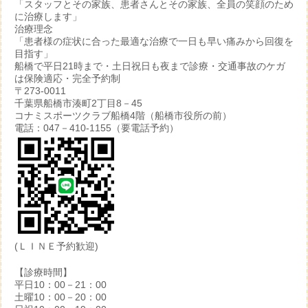
「スタッフとその家族、患者さんとその家族、全員の笑顔のため
に治療します」
治療理念
「患者様の症状に合った最適な治療で一日も早い痛みから回復を
目指す」
船橋で平日21時まで・土日祝日も夜まで診療・交通事故のケガ
は保険適応・完全予約制
〒273-0011
千葉県船橋市湊町2丁目8－45
コナミスポーツクラブ船橋4階（船橋市役所の前）
電話：047－410-1155（要電話予約）
(ＬＩＮＥ予約歓迎)
【診療時間】
平日10：00－21：00
土曜10：00－20：00