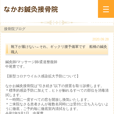
接骨院ブログ
2020.09.28
靴下が履けない←それ、ギックリ腰予備軍です 船橋の鍼灸
職人
鍼灸師/マッサージ師/柔道整復師
中尾豊です。
【新型コロナウイルス感染拡大予防について】
なかお鍼灸接骨院は”引き続き”以下の措置を取り診療します。
＊標準的感染予防に加えて，ヒトが触れるすべての部位を消毒清
拭します。
＊一時間に一度すべての窓を開放し換気いたします。
＊ご来院なさる患者さんが複数名同時には受付に立ち入らないよ
うに徹底，ご予約毎に徹底室内清拭をします。
令和2年9月1日 中尾豊