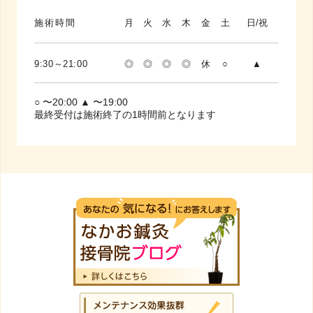
施術時間
月
火
水
木
金
土
日/祝
9:30～21:00
◎
◎
◎
◎
休
○
▲
○ 〜20:00 ▲ 〜19:00
最終受付は施術終了の1時間前となります