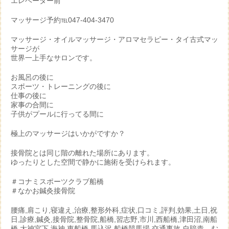
エレベーター前
マッサージ予約℡047-404-3470
マッサージ・オイルマッサージ・アロマセラピー・タイ古式マッ
サージが
世界一上手なサロンです。
お風呂の後に
スポーツ・トレーニングの後に
仕事の後に
家事の合間に
子供がプールに行ってる間に
極上のマッサージはいかがですか？
接骨院とは同じ階の離れた場所にあります。
ゆったりとした空間で静かに施術を受けられます。
＃コナミスポーツクラブ船橋
＃なかお鍼灸接骨院
腰痛,肩こり,寝違え,治療,整形外科,症状,口コミ,評判,効果,土日,祝
日,診療,鍼灸,接骨院,整骨院,船橋,習志野,市川,西船橋,津田沼,南船
橋,大神宮下,海神,東船橋,馬込沢,船橋競馬場,交通事故,自賠責、む