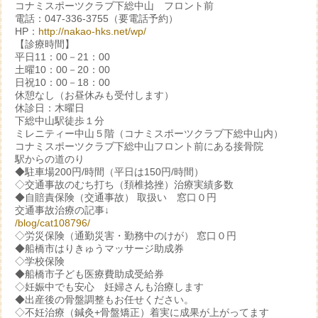
コナミスポーツクラブ下総中山 フロント前
電話：047-336-3755（要電話予約）
HP：
http://nakao-hks.net/wp/
【診療時間】
平日11：00－21：00
土曜10：00－20：00
日祝10：00－18：00
休憩なし（お昼休みも受付します）
休診日：木曜日
下総中山駅徒歩１分
ミレニティー中山５階（コナミスポーツクラブ下総中山内）
コナミスポーツクラブ下総中山フロント前にある接骨院
駅からの道のり
◆駐車場200円/時間（平日は150円/時間）
◇交通事故のむち打ち（頚椎捻挫）治療実績多数
◆自賠責保険（交通事故） 取扱い 窓口０円
交通事故治療の記事↓
/blog/cat108796/
◇労災保険（通勤災害・勤務中のけが） 窓口０円
◆船橋市はりきゅうマッサージ助成券
◇学校保険
◆船橋市子ども医療費助成受給券
◇妊娠中でも安心 妊婦さんも治療します
◆出産後の骨盤調整もお任せください。
◇不妊治療（鍼灸+骨盤矯正）着実に成果が上がってます