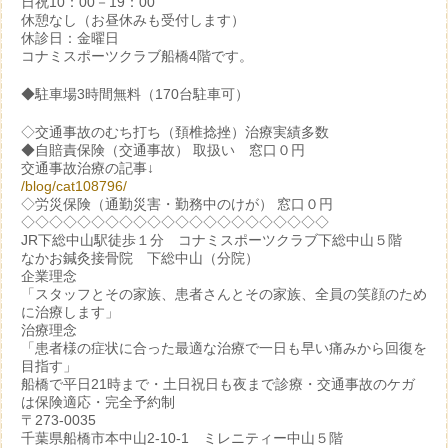
日祝10：00－19：00
休憩なし（お昼休みも受付します）
休診日：金曜日
コナミスポーツクラブ船橋4階です。
◆駐車場3時間無料（170台駐車可）
◇交通事故のむち打ち（頚椎捻挫）治療実績多数
◆自賠責保険（交通事故） 取扱い 窓口０円
交通事故治療の記事↓
/blog/cat108796/
◇労災保険（通勤災害・勤務中のけが） 窓口０円
◇◇◇◇◇◇◇◇◇◇◇◇◇◇◇◇◇◇◇◇◇◇
JR下総中山駅徒歩１分 コナミスポーツクラブ下総中山５階
なかお鍼灸接骨院 下総中山（分院）
企業理念
「スタッフとその家族、患者さんとその家族、全員の笑顔のため
に治療します」
治療理念
「患者様の症状に合った最適な治療で一日も早い痛みから回復を
目指す」
船橋で平日21時まで・土日祝日も夜まで診療・交通事故のケガ
は保険適応・完全予約制
〒273-0035
千葉県船橋市本中山2-10-1 ミレニティー中山５階