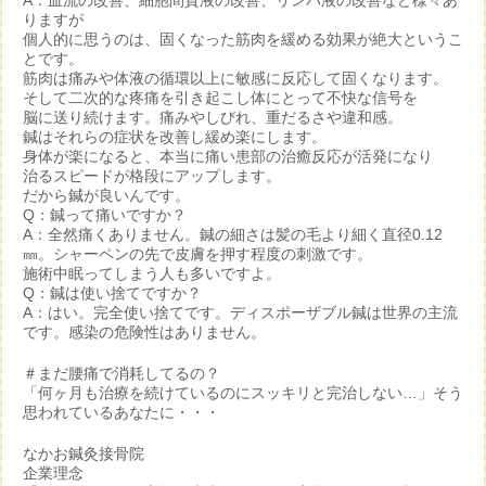
A：血流の改善、細胞間質液の改善、リンパ液の改善など様々あ
りますが
個人的に思うのは、固くなった筋肉を緩める効果が絶大というこ
とです。
筋肉は痛みや体液の循環以上に敏感に反応して固くなります。
そして二次的な疼痛を引き起こし体にとって不快な信号を
脳に送り続けます。痛みやしびれ、重だるさや違和感。
鍼はそれらの症状を改善し緩め楽にします。
身体が楽になると、本当に痛い患部の治癒反応が活発になり
治るスピードが格段にアップします。
だから鍼が良いんです。
Q：鍼って痛いですか？
A：全然痛くありません。鍼の細さは髪の毛より細く直径0.12
㎜。シャーペンの先で皮膚を押す程度の刺激です。
施術中眠ってしまう人も多いですよ。
Q：鍼は使い捨てですか？
A：はい。完全使い捨てです。ディスポーザブル鍼は世界の主流
です。感染の危険性はありません。
＃まだ腰痛で消耗してるの？
「何ヶ月も治療を続けているのにスッキリと完治しない…」そう
思われているあなたに・・・
なかお鍼灸接骨院
企業理念