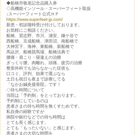
◆船橋市敬老記念品購入券
◇高機能インソール・スーパーフィート取扱
↓スーパーフィート公式ＨＰ
https://www.superfeet-jp.com/
新患・初診随時受け付けしております。
お気軽にご相談ください。
船橋、習志野、市川、浦安、鎌ケ谷で
西船橋、京成船橋、津田沼、南船橋で
大神宮下、海神、東船橋、新船橋で
馬込沢、船橋競馬場、船橋法典で
腰痛・肩こり・寝違えの治療
ぎっくり腰、肉離れ、頭痛、疲労の治療
整形外科でも治らなかった症状も
口コミ、評判、効果で選ぶなら
土日も祝日も夜まで診療してる
「なかお鍼灸接骨院」です！
◇待ち時間について
当院は「予約制」をとっております。
予約制にしているのは
患者さまの待ち時間を無くすためです。
私自身の経験ですが
病院や銀行などでの待ち時間は
とても長く感じます。
とても「もったいない」と感じます。
患者さまの大切な時間を