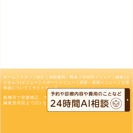
ホーム
|
スタッフ紹介
|
施術案内・料金
|
症例別メニュー
|
鍼灸(は
りきゅう)メニュー
|
スポーツメニュー
|
産前・産後メニュー
|
交通
事故について
|
サイトマップ
船橋市で骨盤矯正、マッサージ、接骨院でお探しの方はなかお
鍼灸整骨院まで(C) なかお鍼灸接骨院 All Right Reserved.