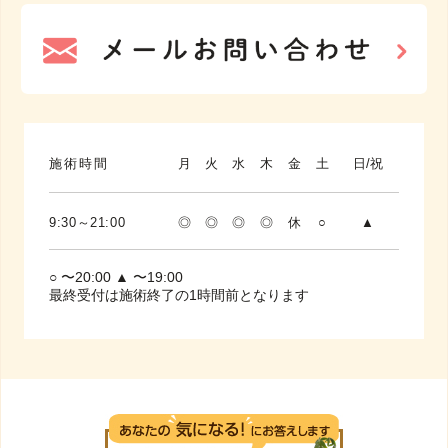
施術時間
月
火
水
木
金
土
日/祝
9:30～21:00
◎
◎
◎
◎
休
○
▲
○ 〜20:00 ▲ 〜19:00
最終受付は施術終了の1時間前となります