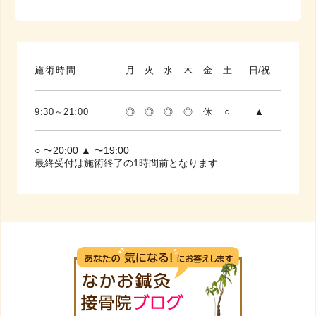
施術時間
月
火
水
木
金
土
日/祝
9:30～21:00
◎
◎
◎
◎
休
○
▲
○ 〜20:00 ▲ 〜19:00
最終受付は施術終了の1時間前となります