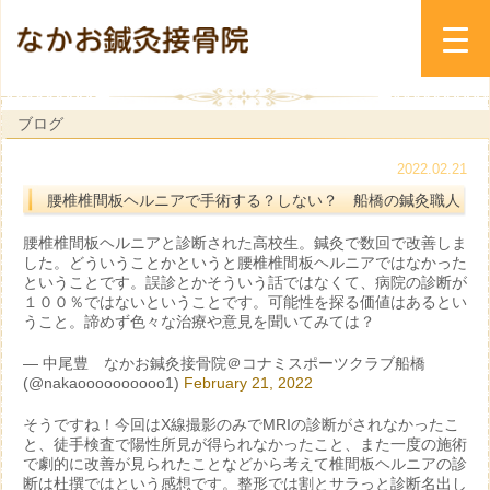
ブログ
2022.02.21
腰椎椎間板ヘルニアで手術する？しない？ 船橋の鍼灸職人
腰椎椎間板ヘルニアと診断された高校生。鍼灸で数回で改善しま
した。どういうことかというと腰椎椎間板ヘルニアではなかった
ということです。誤診とかそういう話ではなくて、病院の診断が
１００％ではないということです。可能性を探る価値はあるとい
うこと。諦めず色々な治療や意見を聞いてみては？
— 中尾豊 なかお鍼灸接骨院＠コナミスポーツクラブ船橋
(@nakaoooooooooo1)
February 21, 2022
そうですね！今回はX線撮影のみでMRIの診断がされなかったこ
と、徒手検査で陽性所見が得られなかったこと、また一度の施術
で劇的に改善が見られたことなどから考えて椎間板ヘルニアの診
断は杜撰ではという感想です。整形では割とサラっと診断名出し