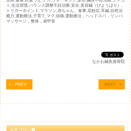
歪み,健康,松葉づえ,ケガ,ウォーキング,姿勢,鍼灸不妊治療,クチコ
ミ,生活習慣,バランス調整不妊治療,安全,美容鍼（びようばり）,
トリガーポイント,マラソン,赤ちゃん、食事,花粉症,耳鍼,自然治
癒力,運動療法,子育て,ママ,頭痛,運動療法，ヘッドスパ，リンパ
マッサージ，整体，肩甲骨
なかお鍼灸接骨院
PREV
NEXT
カテゴリ一覧