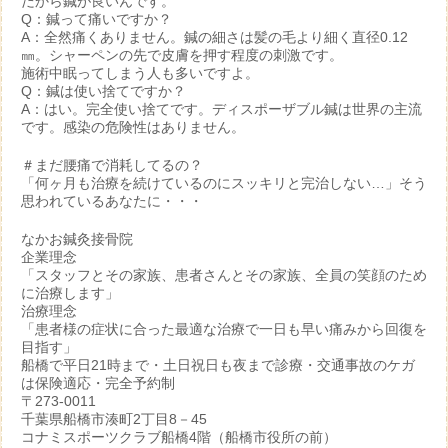
だから鍼が良いんです。
Q：鍼って痛いですか？
A：全然痛くありません。鍼の細さは髪の毛より細く直径0.12
㎜。シャーペンの先で皮膚を押す程度の刺激です。
施術中眠ってしまう人も多いですよ。
Q：鍼は使い捨てですか？
A：はい。完全使い捨てです。ディスポーザブル鍼は世界の主流
です。感染の危険性はありません。
＃まだ腰痛で消耗してるの？
「何ヶ月も治療を続けているのにスッキリと完治しない…」そう
思われているあなたに・・・
なかお鍼灸接骨院
企業理念
「スタッフとその家族、患者さんとその家族、全員の笑顔のため
に治療します」
治療理念
「患者様の症状に合った最適な治療で一日も早い痛みから回復を
目指す」
船橋で平日21時まで・土日祝日も夜まで診療・交通事故のケガ
は保険適応・完全予約制
〒273-0011
千葉県船橋市湊町2丁目8－45
コナミスポーツクラブ船橋4階（船橋市役所の前）