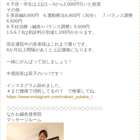
4.子供・学生は上記1～3から2,000円引いた程度
その他
5.美容鍼8,800円 6.運動療法4,400円（30分） 7.バランス調整
6,600円
8.不妊治療（鍼灸+バランス調整）6,600円
1.5.6.7.8は初診料が別途1,100円かかります。
現在通院中の患者様はこれまで通りです。
6か月以上間隔があくと上記価格になります。
一緒にがんばって治しましょう！
中尾院長は双子のパパです！
インスタグラム始めました。
＃まだ腰痛で消耗してるの？ で検索してね。
https://www.instagram.com/nakao_yutaka_/
◇◇◇◇◇◇◇◇◇◇◇◇◇◇◇◇◇◇◇◇◇◇
なかお鍼灸接骨院
マッサージルーム