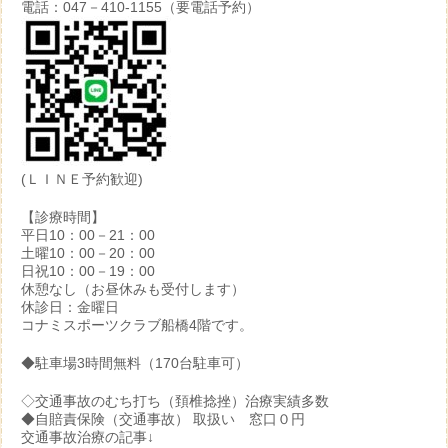
電話：047－410-1155（要電話予約）
(ＬＩＮＥ予約歓迎)
【診療時間】
平日10：00－21：00
土曜10：00－20：00
日祝10：00－19：00
休憩なし（お昼休みも受付します）
休診日：金曜日
コナミスポーツクラブ船橋4階です。
◆駐車場3時間無料（170台駐車可）
◇交通事故のむち打ち（頚椎捻挫）治療実績多数
◆自賠責保険（交通事故） 取扱い 窓口０円
交通事故治療の記事↓