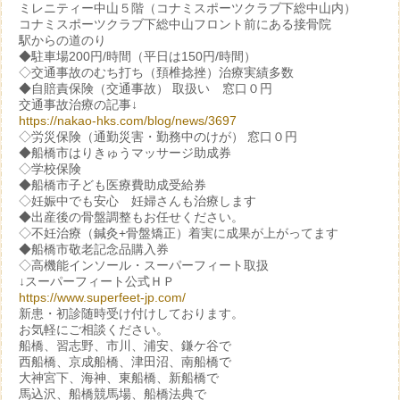
ミレニティー中山５階（コナミスポーツクラブ下総中山内）
コナミスポーツクラブ下総中山フロント前にある接骨院
駅からの道のり
◆駐車場200円/時間（平日は150円/時間）
◇交通事故のむち打ち（頚椎捻挫）治療実績多数
◆自賠責保険（交通事故） 取扱い 窓口０円
交通事故治療の記事↓
https://nakao-hks.com/blog/news/3697
◇労災保険（通勤災害・勤務中のけが） 窓口０円
◆船橋市はりきゅうマッサージ助成券
◇学校保険
◆船橋市子ども医療費助成受給券
◇妊娠中でも安心 妊婦さんも治療します
◆出産後の骨盤調整もお任せください。
◇不妊治療（鍼灸+骨盤矯正）着実に成果が上がってます
◆船橋市敬老記念品購入券
◇高機能インソール・スーパーフィート取扱
↓スーパーフィート公式ＨＰ
https://www.superfeet-jp.com/
新患・初診随時受け付けしております。
お気軽にご相談ください。
船橋、習志野、市川、浦安、鎌ケ谷で
西船橋、京成船橋、津田沼、南船橋で
大神宮下、海神、東船橋、新船橋で
馬込沢、船橋競馬場、船橋法典で