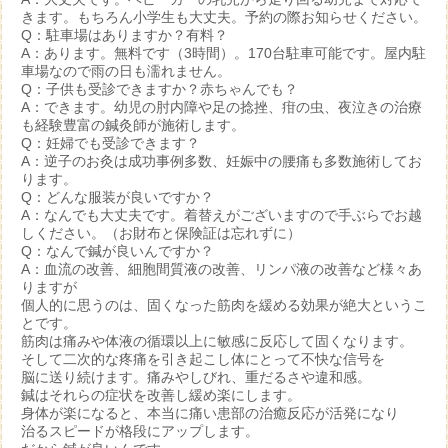
きます。もちろん小学生も大丈夫。予約の際お知らせください。
Q：駐車場はありますか？有料？
A：あります。無料です（3時間）。170台駐車可能です。屋内駐
車場なので雨の日も濡れません。
Q：子供も受診できますか？赤ちゃんでも？
A：できます。幼児の肘内障や足の捻挫、疳の虫、夜泣きの治療
も経験豊富の鍼灸師が施術します。
Q：妊婦でも受診できます？
A：逆子のお灸は成功事例多数、妊娠中の腰痛も多数施術してお
ります。
Q：どんな服装が良いですか？
A：なんでも大丈夫です。着替えがございますので手ぶらでお越
しください。（お財布と保険証は忘れずに）
Q：なんで鍼が良いんですか？
A：血流の改善、細胞間質液の改善、リンパ液の改善など様々あ
りますが
個人的に思うのは、固くなった筋肉を緩める効果が絶大というこ
とです。
筋肉は痛みや体液の循環以上に敏感に反応して固くなります。
そして二次的な疼痛を引き起こし体にとって不快な信号を
脳に送り続けます。痛みやしびれ、重だるさや違和感。
鍼はそれらの症状を改善し緩め楽にします。
身体が楽になると、本当に痛い患部の治癒反応が活発になり
治るスピードが格段にアップします。