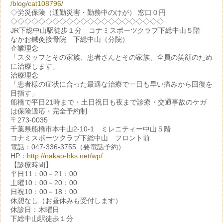
/blog/cat108796/
◇労災保険（通勤災害・勤務中のけが） 窓口０円
◇◇◇◇◇◇◇◇◇◇◇◇◇◇◇◇◇◇◇◇◇◇
JR下総中山駅徒歩１分 コナミスポーツクラブ下総中山５階
なかお鍼灸接骨院 下総中山（分院）
企業理念
「スタッフとその家族、患者さんとその家族、全員の笑顔のため
に治療します」
治療理念
「患者様の症状に合った最適な治療で一日も早い痛みから回復を
目指す」
船橋で平日21時まで・土日祝日も夜まで診療・交通事故のケガ
は保険適応・完全予約制
〒273-0035
千葉県船橋市本中山2-10-1 ミレニティー中山５階
コナミスポーツクラブ下総中山 フロント前
電話：047-336-3755（要電話予約）
HP：
http://nakao-hks.net/wp/
【診療時間】
平日11：00－21：00
土曜10：00－20：00
日祝10：00－18：00
休憩なし（お昼休みも受付します）
休診日：木曜日
下総中山駅徒歩１分