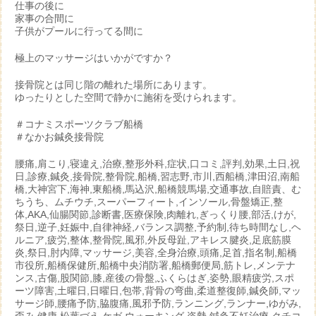
仕事の後に
家事の合間に
子供がプールに行ってる間に
極上のマッサージはいかがですか？
接骨院とは同じ階の離れた場所にあります。
ゆったりとした空間で静かに施術を受けられます。
＃コナミスポーツクラブ船橋
＃なかお鍼灸接骨院
腰痛,肩こり,寝違え,治療,整形外科,症状,口コミ,評判,効果,土日,祝
日,診療,鍼灸,接骨院,整骨院,船橋,習志野,市川,西船橋,津田沼,南船
橋,大神宮下,海神,東船橋,馬込沢,船橋競馬場,交通事故,自賠責、む
ちうち、ムチウチ,スーパーフィート,インソール,骨盤矯正,整
体,AKA,仙腸関節,診断書,医療保険,肉離れ,ぎっくり腰,部活,けが,
祭日,逆子,妊娠中,自律神経,バランス調整,予約制,待ち時間なし,ヘ
ルニア,疲労,整体,整骨院,風邪,外反母趾,アキレス腱炎,足底筋膜
炎,祭日,肘内障,マッサージ,美容,全身治療,頭痛,足首,指名制,船橋
市役所,船橋保健所,船橋中央消防署,船橋郵便局,筋トレ,メンテナ
ンス,古傷,股関節,膝,産後の骨盤,ふくらはぎ,姿勢,眼精疲労,スポ
ーツ障害,土曜日,日曜日,包帯,背骨の弯曲,柔道整復師,鍼灸師,マッ
サージ師,腰痛予防,脇腹痛,風邪予防,ランニング,ランナー,ゆがみ,