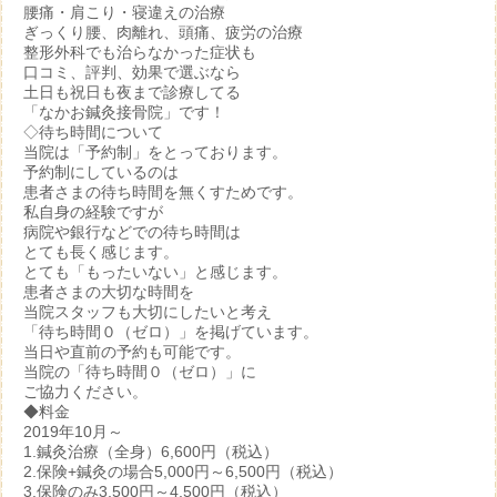
腰痛・肩こり・寝違えの治療
ぎっくり腰、肉離れ、頭痛、疲労の治療
整形外科でも治らなかった症状も
口コミ、評判、効果で選ぶなら
土日も祝日も夜まで診療してる
「なかお鍼灸接骨院」です！
◇待ち時間について
当院は「予約制」をとっております。
予約制にしているのは
患者さまの待ち時間を無くすためです。
私自身の経験ですが
病院や銀行などでの待ち時間は
とても長く感じます。
とても「もったいない」と感じます。
患者さまの大切な時間を
当院スタッフも大切にしたいと考え
「待ち時間０（ゼロ）」を掲げています。
当日や直前の予約も可能です。
当院の「待ち時間０（ゼロ）」に
ご協力ください。
◆料金
2019年10月～
1.鍼灸治療（全身）6,600円（税込）
2.保険+鍼灸の場合5,000円～6,500円（税込）
3.保険のみ3,500円～4,500円（税込）