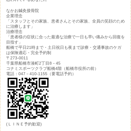
なかお鍼灸接骨院
企業理念
「スタッフとその家族、患者さんとその家族、全員の笑顔のため
に治療します」
治療理念
「患者様の症状に合った最適な治療で一日も早い痛みから回復を
目指す」
船橋で平日21時まで・土日祝日も夜まで診療・交通事故のケガ
は保険適応・完全予約制
〒273-0011
千葉県船橋市湊町2丁目8－45
コナミスポーツクラブ船橋4階（船橋市役所の前）
電話：047－410-1155（要電話予約）
(ＬＩＮＥ予約歓迎)