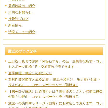
周辺施設のご紹介
大切なお知らせ
接骨院ブログ
新着情報
治療メニュー紹介
最近のブログ記事
土日祝日夜まで診療『関節ねずみ』の話 船橋市役所前・コナ
ミスポーツ船橋４F・交通事故治療できます
夏季休暇（休診）のお知らせ
変形性膝関節症と鍼灸治療 ～痛みを和らげ、歩く喜びを取り
戻すために～ コナミスポーツクラブ船橋４F
【鍼灸師が解説】圧迫骨折とは？骨折後のしぶとい腰痛に鍼灸
が役立つ理由 コナミスポーツクラブ船橋４F
施設への訪問マッサージ（自費）にも対応しております コナ