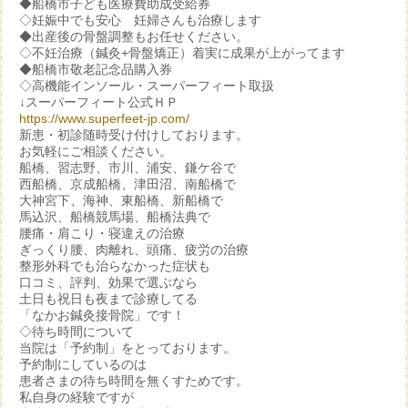
◆船橋市子ども医療費助成受給券
◇妊娠中でも安心 妊婦さんも治療します
◆出産後の骨盤調整もお任せください。
◇不妊治療（鍼灸+骨盤矯正）着実に成果が上がってます
◆船橋市敬老記念品購入券
◇高機能インソール・スーパーフィート取扱
↓スーパーフィート公式ＨＰ
https://www.superfeet-jp.com/
新患・初診随時受け付けしております。
お気軽にご相談ください。
船橋、習志野、市川、浦安、鎌ケ谷で
西船橋、京成船橋、津田沼、南船橋で
大神宮下、海神、東船橋、新船橋で
馬込沢、船橋競馬場、船橋法典で
腰痛・肩こり・寝違えの治療
ぎっくり腰、肉離れ、頭痛、疲労の治療
整形外科でも治らなかった症状も
口コミ、評判、効果で選ぶなら
土日も祝日も夜まで診療してる
「なかお鍼灸接骨院」です！
◇待ち時間について
当院は「予約制」をとっております。
予約制にしているのは
患者さまの待ち時間を無くすためです。
私自身の経験ですが