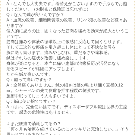
A：なんでも大丈夫です。着替えがございますので手ぶらでお越
しください。（お財布と保険証は忘れずに）
Q：なんで鍼が良いんですか？
A：血流の改善、細胞間質液の改善、リンパ液の改善など様々あ
りますが
個人的に思うのは、固くなった筋肉を緩める効果が絶大というこ
とです。
筋肉は痛みや体液の循環以上に敏感に反応して固くなります。
そして二次的な疼痛を引き起こし体にとって不快な信号を
脳に送り続けます。痛みやしびれ、重だるさや違和感。
鍼はそれらの症状を改善し緩め楽にします。
身体が楽になると、本当に痛い患部の治癒反応が活発になり
治るスピードが格段にアップします。
だから鍼が良いんです。
Q：鍼って痛いですか？
A：全然痛くありません。鍼の細さは髪の毛より細く直径0.12
㎜。シャーペンの先で皮膚を押す程度の刺激です。
施術中眠ってしまう人も多いですよ。
Q：鍼は使い捨てですか？
A：はい。完全使い捨てです。ディスポーザブル鍼は世界の主流
です。感染の危険性はありません。
＃まだ腰痛で消耗してるの？
「何ヶ月も治療を続けているのにスッキリと完治しない…」そう
思われているあなたに・・・