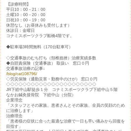
【診療時間】
平日10：00－21：00
土曜10：00－20：00
日祝10：00－19：00
休憩なし（お昼休みも受付します）
休診日：金曜日
コナミスポーツクラブ船橋4階です。
◆駐車場3時間無料（170台駐車可）
◇交通事故のむち打ち（頚椎捻挫）治療実績多数
◆自賠責保険（交通事故） 取扱い 窓口０円
交通事故治療の記事↓
/blog/cat108796/
◇労災保険（通勤災害・勤務中のけが） 窓口０円
◇◇◇◇◇◇◇◇◇◇◇◇◇◇◇◇◇◇◇◇◇◇
JR下総中山駅徒歩１分 コナミスポーツクラブ下総中山５階
なかお鍼灸接骨院 下総中山（分院）
企業理念
「スタッフとその家族、患者さんとその家族、全員の笑顔のため
に治療します」
治療理念
「患者様の症状に合った最適な治療で一日も早い痛みから回復を
目指す」