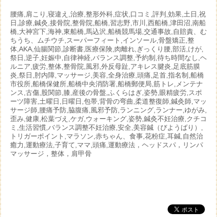
腰痛,肩こり,寝違え,治療,整形外科,症状,口コミ,評判,効果,土日,祝
日,診療,鍼灸,接骨院,整骨院,船橋,習志野,市川,西船橋,津田沼,南船
橋,大神宮下,海神,東船橋,馬込沢,船橋競馬場,交通事故,自賠責、む
ちうち、ムチウチ,スーパーフィート,インソール,骨盤矯正,整
体,AKA,仙腸関節,診断書,医療保険,肉離れ,ぎっくり腰,部活,けが,
祭日,逆子,妊娠中,自律神経,バランス調整,予約制,待ち時間なし,ヘ
ルニア,疲労,整体,整骨院,風邪,外反母趾,アキレス腱炎,足底筋膜
炎,祭日,肘内障,マッサージ,美容,全身治療,頭痛,足首,指名制,船橋
市役所,船橋保健所,船橋中央消防署,船橋郵便局,筋トレ,メンテナ
ンス,古傷,股関節,膝,産後の骨盤,ふくらはぎ,姿勢,眼精疲労,スポ
ーツ障害,土曜日,日曜日,包帯,背骨の弯曲,柔道整復師,鍼灸師,マッ
サージ師,腰痛予防,脇腹痛,風邪予防,ランニング,ランナー,ゆがみ,
歪み,健康,松葉づえ,ケガ,ウォーキング,姿勢,鍼灸不妊治療,クチコ
ミ,生活習慣,バランス調整不妊治療,安全,美容鍼（びようばり）,
トリガーポイント,マラソン,赤ちゃん、食事,花粉症,耳鍼,自然治
癒力,運動療法,子育て,ママ,頭痛,運動療法，ヘッドスパ，リンパ
マッサージ，整体，肩甲骨