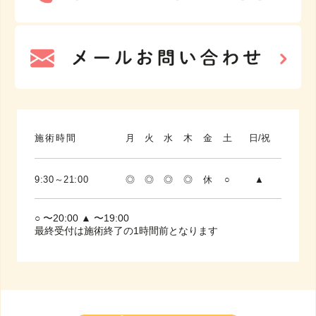
施術時間
月
火
水
木
金
土
日/祝
9:30～21:00
◎
◎
◎
◎
休
○
▲
○ 〜20:00 ▲ 〜19:00
最終受付は施術終了の1時間前となります