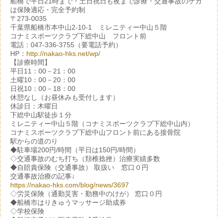
船橋で平日21時まで・土日祝日も夜まで診療・交通事故のケガ
は保険適応・完全予約制
〒273-0035
千葉県船橋市本中山2-10-1 ミレニティー中山５階
コナミスポーツクラブ下総中山 フロント前
電話：047-336-3755（要電話予約）
HP：
http://nakao-hks.net/wp/
【診療時間】
平日11：00－21：00
土曜10：00－20：00
日祝10：00－18：00
休憩なし（お昼休みも受付します）
休診日：木曜日
下総中山駅徒歩１分
ミレニティー中山５階（コナミスポーツクラブ下総中山内）
コナミスポーツクラブ下総中山フロント前にある接骨院
駅からの道のり
◆駐車場200円/時間（平日は150円/時間）
◇交通事故のむち打ち（頚椎捻挫）治療実績多数
◆自賠責保険（交通事故） 取扱い 窓口０円
交通事故治療の記事↓
https://nakao-hks.com/blog/news/3697
◇労災保険（通勤災害・勤務中のけが） 窓口０円
◆船橋市はりきゅうマッサージ助成券
◇学校保険