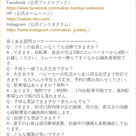
Facebook（公式フェイスブック）
https://www.facebook.com/nakao.harikyu.sekkotuin
HP（公式ホームページ）
https://nakao-hks.com/
Instagram（公式インスタグラム）
https://www.instagram.com/nakao_yutaka_/
良くある質問コーナーーーーーーーーーーーー。
Q：コナミの会員じゃなくても治療できますか？
A：できます。自転車、徒歩の方は1階のエレベーターから4階へ
お越しください。エレベーター降りてすぐなかお鍼灸接骨院で
す。
Q：子供と一緒でも大丈夫ですか？
A：大丈夫です。ベビーカーの乳児から走り回る幼児まで対応で
きます。もちろん小学生も大丈夫。予約の際お知らせください。
Q：駐車場はありますか？有料？
A：あります。無料です（3時間）。170台駐車可能です。屋内駐
車場なので雨の日も濡れません。
Q：子供も受診できますか？赤ちゃんでも？
A：できます。幼児の肘内障や足の捻挫、疳の虫、夜泣きの治療
も経験豊富の鍼灸師が施術します。
Q：妊婦でも受診できます？
A：逆子のお灸は成功事例多数、妊娠中の腰痛も多数施術してお
ります。
Q：どんな服装が良いですか？