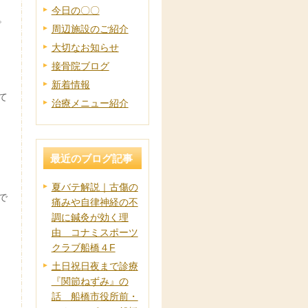
今日の〇〇
。
周辺施設のご紹介
大切なお知らせ
接骨院ブログ
新着情報
て
治療メニュー紹介
最近のブログ記事
夏バテ解説｜古傷の
で
痛みや自律神経の不
調に鍼灸が効く理
由 コナミスポーツ
クラブ船橋４F
土日祝日夜まで診療
『関節ねずみ』の
話 船橋市役所前・