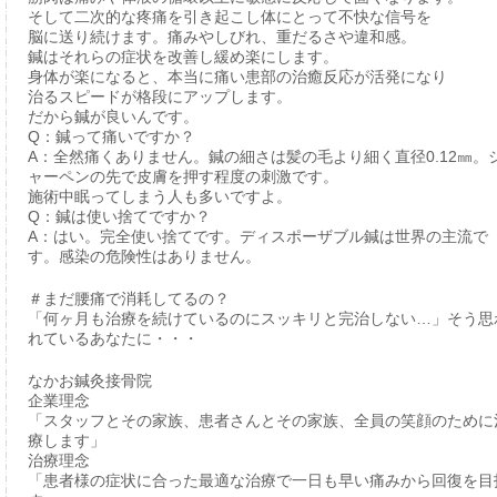
そして二次的な疼痛を引き起こし体にとって不快な信号を
脳に送り続けます。痛みやしびれ、重だるさや違和感。
鍼はそれらの症状を改善し緩め楽にします。
身体が楽になると、本当に痛い患部の治癒反応が活発になり
治るスピードが格段にアップします。
だから鍼が良いんです。
Q：鍼って痛いですか？
A：全然痛くありません。鍼の細さは髪の毛より細く直径0.12㎜。
ャーペンの先で皮膚を押す程度の刺激です。
施術中眠ってしまう人も多いですよ。
Q：鍼は使い捨てですか？
A：はい。完全使い捨てです。ディスポーザブル鍼は世界の主流で
す。感染の危険性はありません。
＃まだ腰痛で消耗してるの？
「何ヶ月も治療を続けているのにスッキリと完治しない…」そう思
れているあなたに・・・
なかお鍼灸接骨院
企業理念
「スタッフとその家族、患者さんとその家族、全員の笑顔のために
療します」
治療理念
「患者様の症状に合った最適な治療で一日も早い痛みから回復を目