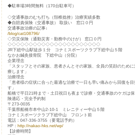
◆駐車場3時間無料（170台駐車可）
◇交通事故のむち打ち（頚椎捻挫）治療実績多数
◆自賠責保険（交通事故） 取扱い 窓口０円
交通事故治療の記事↓
/blog/cat108796/
◇労災保険（通勤災害・勤務中のけが） 窓口０円
◇◇◇◇◇◇◇◇◇◇◇◇◇◇◇◇◇◇◇◇◇◇
JR下総中山駅徒歩１分 コナミスポーツクラブ下総中山５階
なかお鍼灸接骨院 下総中山（分院）
企業理念
「スタッフとその家族、患者さんとその家族、全員の笑顔のために
療します」
治療理念
「患者様の症状に合った最適な治療で一日も早い痛みから回復を目
す」
船橋で平日21時まで・土日祝日も夜まで診療・交通事故のケガは保
険適応・完全予約制
〒273-0035
千葉県船橋市本中山2-10-1 ミレニティー中山５階
コナミスポーツクラブ下総中山 フロント前
電話：047-336-3755（要電話予約）
HP：
http://nakao-hks.net/wp/
【診療時間】