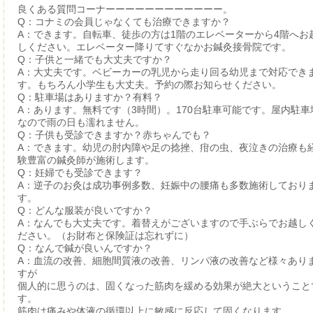
良くある質問コーナーーーーーーーーーーーー。
Q：コナミの会員じゃなくても治療できますか？
A：できます。自転車、徒歩の方は1階のエレベーターから4階へお
しください。エレベーター降りてすぐなかお鍼灸接骨院です。
Q：子供と一緒でも大丈夫ですか？
A：大丈夫です。ベビーカーの乳児から走り回る幼児まで対応でき
す。もちろん小学生も大丈夫。予約の際お知らせください。
Q：駐車場はありますか？有料？
A：あります。無料です（3時間）。170台駐車可能です。屋内駐車
なので雨の日も濡れません。
Q：子供も受診できますか？赤ちゃんでも？
A：できます。幼児の肘内障や足の捻挫、疳の虫、夜泣きの治療も
験豊富の鍼灸師が施術します。
Q：妊婦でも受診できます？
A：逆子のお灸は成功事例多数、妊娠中の腰痛も多数施術しており
す。
Q：どんな服装が良いですか？
A：なんでも大丈夫です。着替えがございますので手ぶらでお越し
ださい。（お財布と保険証は忘れずに）
Q：なんで鍼が良いんですか？
A：血流の改善、細胞間質液の改善、リンパ液の改善など様々あり
すが
個人的に思うのは、固くなった筋肉を緩める効果が絶大ということ
す。
筋肉は痛みや体液の循環以上に敏感に反応して固くなります。