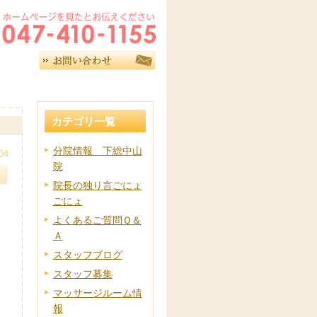
カテゴリ一覧
分院情報 下総中山
04
院
院長の独り言ごにょ
ごにょ
よくあるご質問Ｑ＆
Ａ
スタッフブログ
スタッフ募集
マッサージルーム情
報