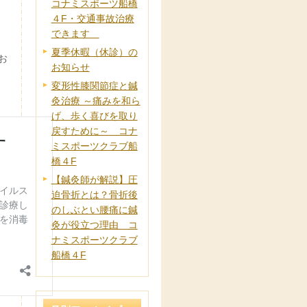
コナミスポーツ船橋
４F・交通事故治療
できます
夏季休暇（休診）の
お
お知らせ
変形性膝関節症と鍼
灸治療 ～痛みを和ら
げ、歩く喜びを取り
戻すために～ コナ
ミスポーツクラブ船
橋４F
【鍼灸師が解説】圧
迫骨折とは？骨折後
のしぶとい腰痛に鍼
灸が役立つ理由 コ
ナミスポーツクラブ
船橋４F