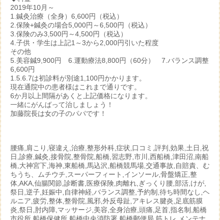
2019年10月～
1.鍼灸治療（全身）6,600円（税込）
2.保険+鍼灸の場合5,000円～6,500円（税込）
3.保険のみ3,500円～4,500円（税込）
4.子供・学生は上記1～3から2,000円引いた程度
その他
5.美容鍼9,900円 6.運動療法8,800円（60分） 7.バランス調整
6,600円
1.5.6.7は初診料が別途1,100円かかります。
現在通院中の患者様はこれまで通りです。
6か月以上間隔があくと上記価格になります。
一緒にがんばって治しましょう！
加藤院長は女の子のパパです！
腰痛,肩こり,寝違え,治療,整形外科,症状,口コミ,評判,効果,土日,祝
日,診療,鍼灸,接骨院,整骨院,船橋,習志野,市川,西船橋,津田沼,南船
橋,大神宮下,海神,東船橋,馬込沢,船橋競馬場,交通事故,自賠責、む
ちうち、ムチウチ,スーパーフィート,インソール,骨盤矯正,整
体,AKA,仙腸関節,診断書,医療保険,肉離れ,ぎっくり腰,部活,けが,
祭日,逆子,妊娠中,自律神経,バランス調整,予約制,待ち時間なし,ヘ
ルニア,疲労,整体,整骨院,風邪,外反母趾,アキレス腱炎,足底筋膜
炎,祭日,肘内障,マッサージ,美容,全身治療,頭痛,足首,指名制,船橋
市役所,船橋保健所,船橋中央消防署,船橋郵便局,筋トレ,メンテナ