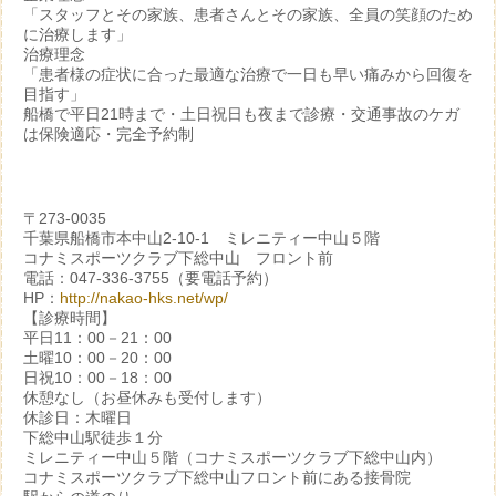
「スタッフとその家族、患者さんとその家族、全員の笑顔のため
に治療します」
治療理念
「患者様の症状に合った最適な治療で一日も早い痛みから回復を
目指す」
船橋で平日21時まで・土日祝日も夜まで診療・交通事故のケガ
は保険適応・完全予約制
〒273-0035
千葉県船橋市本中山2-10-1 ミレニティー中山５階
コナミスポーツクラブ下総中山 フロント前
電話：047-336-3755（要電話予約）
HP：
http://nakao-hks.net/wp/
【診療時間】
平日11：00－21：00
土曜10：00－20：00
日祝10：00－18：00
休憩なし（お昼休みも受付します）
休診日：木曜日
下総中山駅徒歩１分
ミレニティー中山５階（コナミスポーツクラブ下総中山内）
コナミスポーツクラブ下総中山フロント前にある接骨院