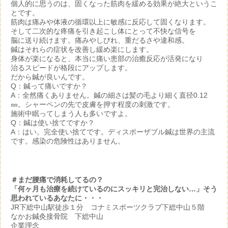
個人的に思うのは、固くなった筋肉を緩める効果が絶大というこ
とです。
筋肉は痛みや体液の循環以上に敏感に反応して固くなります。
そして二次的な疼痛を引き起こし体にとって不快な信号を
脳に送り続けます。痛みやしびれ、重だるさや違和感。
鍼はそれらの症状を改善し緩め楽にします。
身体が楽になると、本当に痛い患部の治癒反応が活発になり
治るスピードが格段にアップします。
だから鍼が良いんです。
Q：鍼って痛いですか？
A：全然痛くありません。鍼の細さは髪の毛より細く直径0.12
㎜。シャーペンの先で皮膚を押す程度の刺激です。
施術中眠ってしまう人も多いですよ。
Q：鍼は使い捨てですか？
A：はい。完全使い捨てです。ディスポーザブル鍼は世界の主流
です。感染の危険性はありません。
＃まだ腰痛で消耗してるの？
「何ヶ月も治療を続けているのにスッキリと完治しない…」そう
思われているあなたに・・・
JR下総中山駅徒歩１分 コナミスポーツクラブ下総中山５階
なかお鍼灸接骨院 下総中山
企業理念