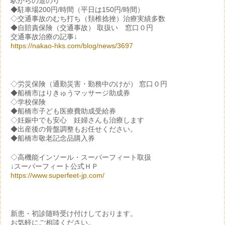
駅からの道のり
◆駐車場200円/時間（平日は150円/時間）
◇交通事故のむち打ち（頚椎捻挫）治療実績多数
◆自賠責保険（交通事故） 取扱い 窓口０円
交通事故治療の記事↓
https://nakao-hks.com/blog/news/3697
◇労災保険（通勤災害・勤務中のけが） 窓口０円
◆船橋市はりきゅうマッサージ助成券
◇学校保険
◆船橋市子ども医療費助成受給券
◇妊娠中でも安心 妊婦さんも治療します
◆出産後の骨盤調整もお任せください。
◆船橋市敬老記念品購入券
◇高機能インソール・スーパーフィート取扱
↓スーパーフィート公式ＨＰ
https://www.superfeet-jp.com/
新患・初診随時受け付けしております。
お気軽にご相談ください。