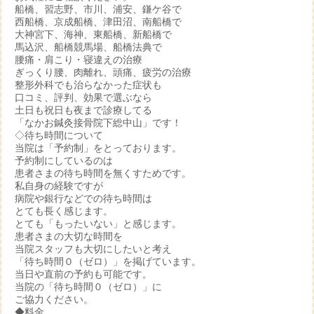
船橋、習志野、市川、浦安、鎌ケ谷で
西船橋、京成船橋、津田沼、南船橋で
大神宮下、海神、東船橋、新船橋で
馬込沢、船橋競馬場、船橋法典で
腰痛・肩こり・寝違えの治療
ぎっくり腰、肉離れ、頭痛、疲労の治療
整形外科でも治らなかった症状も
口コミ、評判、効果で選ぶなら
土日も祝日も夜まで診療してる
「なかお鍼灸接骨院下総中山」です！
◇待ち時間について
当院は「予約制」をとっております。
予約制にしているのは
患者さまの待ち時間を無くすためです。
私自身の経験ですが
病院や銀行などでの待ち時間は
とても長く感じます。
とても「もったいない」と感じます。
患者さまの大切な時間を
当院スタッフも大切にしたいと考え
「待ち時間０（ゼロ）」を掲げています。
当日や直前の予約も可能です。
当院の「待ち時間０（ゼロ）」に
ご協力ください。
◆料金