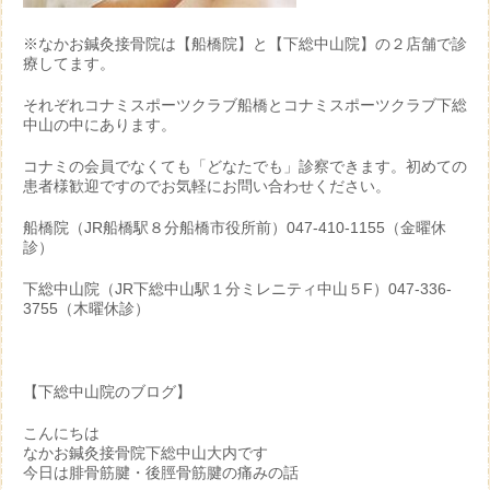
※なかお鍼灸接骨院は【船橋院】と【下総中山院】の２店舗で診
療してます。
それぞれコナミスポーツクラブ船橋とコナミスポーツクラブ下総
中山の中にあります。
コナミの会員でなくても「どなたでも」診察できます。初めての
患者様歓迎ですのでお気軽にお問い合わせください。
船橋院（JR船橋駅８分船橋市役所前）047-410-1155（金曜休
診）
下総中山院（JR下総中山駅１分ミレニティ中山５F）047-336-
3755（木曜休診）
【下総中山院のブログ】
こんにちは
なかお鍼灸接骨院下総中山大内です
今日は腓骨筋腱・後脛骨筋腱の痛みの話