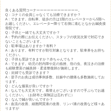
良くある質問コーナーーーーーーーーーーーー。
Q：コナミの会員じゃなくても治療できますか？
A：できます。自転車、徒歩の方は1階のエレベーターから5階へ
お越しください。エレベーター降りて右側に進むとなかお鍼灸接
骨院です。
Q：子供と一緒でも大丈夫ですか？
A：予約の際にお伝えください。スタッフの状況次第で対応でき
ないこともございます。
Q：駐車場はありますか？有料？
A：あります。有料ですが割引対象となります。駐車券をお持ち
ください。
Q：子供も受診できますか？赤ちゃんでも？
A：できます。幼児の肘内障や足の捻挫、疳の虫、夜泣きの治療
も経験豊富の鍼灸師・柔道整復師が施術します。
Q：妊婦でも受診できます？
A：逆子のお灸は成功事例多数、妊娠中の腰痛も多数施術してお
ります。
Q：どんな服装が良いですか？
A：なんでも大丈夫です。着替えがございますので手ぶらでお越
しください。（お財布と保険証は忘れずに）
Q：なんで鍼が良いんですか？
A：血流の改善、細胞間質液の改善、リンパ液の改善など様々あ
りますが