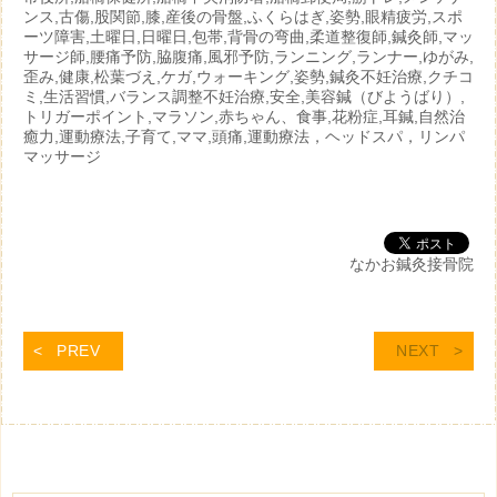
ンス,古傷,股関節,膝,産後の骨盤,ふくらはぎ,姿勢,眼精疲労,スポ
ーツ障害,土曜日,日曜日,包帯,背骨の弯曲,柔道整復師,鍼灸師,マッ
サージ師,腰痛予防,脇腹痛,風邪予防,ランニング,ランナー,ゆがみ,
歪み,健康,松葉づえ,ケガ,ウォーキング,姿勢,鍼灸不妊治療,クチコ
ミ,生活習慣,バランス調整不妊治療,安全,美容鍼（びようばり）,
トリガーポイント,マラソン,赤ちゃん、食事,花粉症,耳鍼,自然治
癒力,運動療法,子育て,ママ,頭痛,運動療法，ヘッドスパ，リンパ
マッサージ
なかお鍼灸接骨院
PREV
NEXT