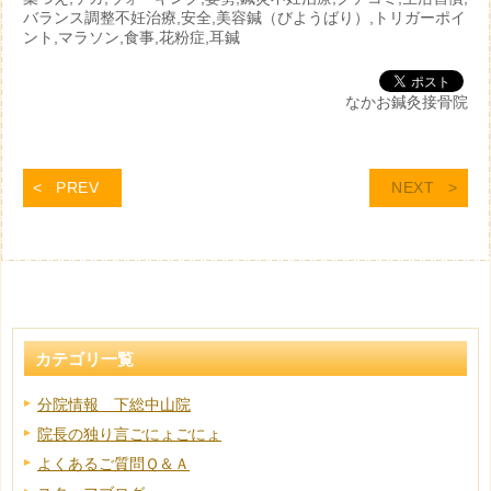
バランス調整不妊治療,安全,美容鍼（びようばり）,トリガーポイ
ント,マラソン,食事,花粉症,耳鍼
なかお鍼灸接骨院
PREV
NEXT
カテゴリ一覧
分院情報 下総中山院
院長の独り言ごにょごにょ
よくあるご質問Ｑ＆Ａ