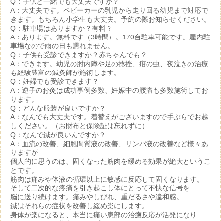
Q：子供と一緒でも大丈夫ですか？
A：大丈夫です。ベビーカーの乳児から走り回る幼児まで対応で
きます。もちろん小学生も大丈夫。予約の際お知らせください。
Q：駐車場はありますか？有料？
A：あります。無料です（3時間）。170台駐車可能です。屋内駐
車場なので雨の日も濡れません。
Q：子供も受診できますか？赤ちゃんでも？
A：できます。幼児の肘内障や足の捻挫、疳の虫、夜泣きの治療
も経験豊富の鍼灸師が施術します。
Q：妊婦でも受診できます？
A：逆子のお灸は成功事例多数、妊娠中の腰痛も多数施術してお
ります。
Q：どんな服装が良いですか？
A：なんでも大丈夫です。着替えがございますので手ぶらでお越
しください。（お財布と保険証は忘れずに）
Q：なんで鍼が良いんですか？
A：血流の改善、細胞間質液の改善、リンパ液の改善など様々あ
りますが
個人的に思うのは、固くなった筋肉を緩める効果が絶大というこ
とです。
筋肉は痛みや体液の循環以上に敏感に反応して固くなります。
そして二次的な疼痛を引き起こし体にとって不快な信号を
脳に送り続けます。痛みやしびれ、重だるさや違和感。
鍼はそれらの症状を改善し緩め楽にします。
身体が楽になると、本当に痛い患部の治癒反応が活発になり