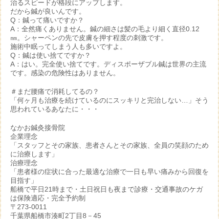
治るスピードが格段にアップします。
だから鍼が良いんです。
Q：鍼って痛いですか？
A：全然痛くありません。鍼の細さは髪の毛より細く直径0.12
㎜。シャーペンの先で皮膚を押す程度の刺激です。
施術中眠ってしまう人も多いですよ。
Q：鍼は使い捨てですか？
A：はい。完全使い捨てです。ディスポーザブル鍼は世界の主流
です。感染の危険性はありません。
＃まだ腰痛で消耗してるの？
「何ヶ月も治療を続けているのにスッキリと完治しない…」そう
思われているあなたに・・・
なかお鍼灸接骨院
企業理念
「スタッフとその家族、患者さんとその家族、全員の笑顔のため
に治療します」
治療理念
「患者様の症状に合った最適な治療で一日も早い痛みから回復を
目指す」
船橋で平日21時まで・土日祝日も夜まで診療・交通事故のケガ
は保険適応・完全予約制
〒273-0011
千葉県船橋市湊町2丁目8－45