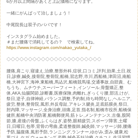
6か月以上間隔があくと上記価格になります。
一緒にがんばって治しましょう！
中尾院長は双子のパパです！
インスタグラム始めました。
＃まだ腰痛で消耗してるの？ で検索してね。
https://www.instagram.com/nakao_yutaka_/
◇◇◇◇◇◇◇◇◇◇◇◇◇◇◇◇◇◇◇◇◇◇
腰痛,肩こり,寝違え,治療,整形外科,症状,口コミ,評判,効果,土日,祝
日,診療,鍼灸,接骨院,整骨院,船橋,習志野,市川,西船橋,津田沼,南船
橋,大神宮下,海神,東船橋,馬込沢,船橋競馬場,交通事故,自賠責、む
ちうち、ムチウチ,スーパーフィート,インソール,骨盤矯正,整
体,AKA,仙腸関節,診断書,医療保険,肉離れ,ぎっくり腰,部活,けが,
祭日,逆子,自律神経,バランス調整,予約制,待ち時間なし,ヘルニア,
疲労,整体,整骨院,風邪,外反母趾,アキレス腱炎,足底筋膜炎,祭日,
肘内障,マッサージ,全身治療,頭痛,足首,指名制,船橋市役所,船橋保
健所,船橋中央消防署,船橋郵便局,筋トレ,メンテナンス,古傷,股関
節,膝,産後の骨盤,ふくらはぎ,姿勢,眼精疲労,スポーツ障害,土曜
日,日曜日,包帯,背骨の弯曲,柔道整復師,鍼灸師,マッサージ師,腰痛
予防,脇腹痛,風邪予防,ランニング,ランナー,ゆがみ,歪み,健康,松
葉づえ,ケガ,ウォーキング,姿勢,鍼灸不妊治療,クチコミ,生活習慣,