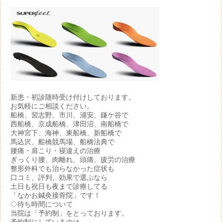
新患・初診随時受け付けしております。
お気軽にご相談ください。
船橋、習志野、市川、浦安、鎌ケ谷で
西船橋、京成船橋、津田沼、南船橋で
大神宮下、海神、東船橋、新船橋で
馬込沢、船橋競馬場、船橋法典で
腰痛・肩こり・寝違えの治療
ぎっくり腰、肉離れ、頭痛、疲労の治療
整形外科でも治らなかった症状も
口コミ、評判、効果で選ぶなら
土日も祝日も夜まで診療してる
「なかお鍼灸接骨院」です！
◇待ち時間について
当院は「予約制」をとっております。