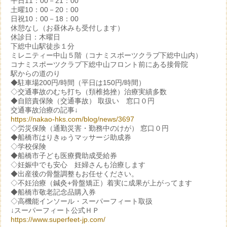
平日11：00－21：00
土曜10：00－20：00
日祝10：00－18：00
休憩なし（お昼休みも受付します）
休診日：木曜日
下総中山駅徒歩１分
ミレニティー中山５階（コナミスポーツクラブ下総中山内）
コナミスポーツクラブ下総中山フロント前にある接骨院
駅からの道のり
◆駐車場200円/時間（平日は150円/時間）
◇交通事故のむち打ち（頚椎捻挫）治療実績多数
◆自賠責保険（交通事故） 取扱い 窓口０円
交通事故治療の記事↓
https://nakao-hks.com/blog/news/3697
◇労災保険（通勤災害・勤務中のけが） 窓口０円
◆船橋市はりきゅうマッサージ助成券
◇学校保険
◆船橋市子ども医療費助成受給券
◇妊娠中でも安心 妊婦さんも治療します
◆出産後の骨盤調整もお任せください。
◇不妊治療（鍼灸+骨盤矯正）着実に成果が上がってます
◆船橋市敬老記念品購入券
◇高機能インソール・スーパーフィート取扱
↓スーパーフィート公式ＨＰ
https://www.superfeet-jp.com/