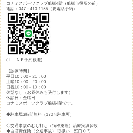
コナミスポーツクラブ船橋4階（船橋市役所の前）
電話：047－410-1155（要電話予約）
(ＬＩＮＥ予約歓迎)
【診療時間】
平日10：00－21：00
土曜10：00－20：00
日祝10：00－19：00
休憩なし（お昼休みも受付します）
休診日：金曜日
コナミスポーツクラブ船橋4階です。
◆駐車場3時間無料（170台駐車可）
◇交通事故のむち打ち（頚椎捻挫）治療実績多数
◆自賠責保険（交通事故） 取扱い 窓口０円