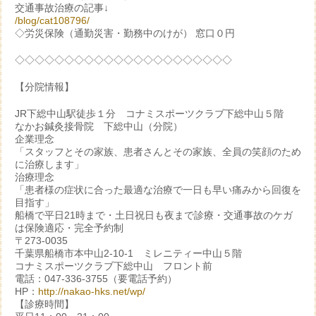
交通事故治療の記事↓
/blog/cat108796/
◇労災保険（通勤災害・勤務中のけが） 窓口０円
◇◇◇◇◇◇◇◇◇◇◇◇◇◇◇◇◇◇◇◇◇◇
【分院情報】
JR下総中山駅徒歩１分 コナミスポーツクラブ下総中山５階
なかお鍼灸接骨院 下総中山（分院）
企業理念
「スタッフとその家族、患者さんとその家族、全員の笑顔のため
に治療します」
治療理念
「患者様の症状に合った最適な治療で一日も早い痛みから回復を
目指す」
船橋で平日21時まで・土日祝日も夜まで診療・交通事故のケガ
は保険適応・完全予約制
〒273-0035
千葉県船橋市本中山2-10-1 ミレニティー中山５階
コナミスポーツクラブ下総中山 フロント前
電話：047-336-3755（要電話予約）
HP：
http://nakao-hks.net/wp/
【診療時間】