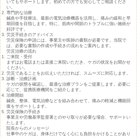
いてもサポートします。初めての方でも安心してご相談くださ
い。
専門的な治療
鍼灸や手技療法、最新の電気治療機器を活用し、痛みの緩和と早
期回復を目指します。特に、筋肉や関節のトラブルに強い施術が
好評です。
労災手続きのアドバイス
労災保険の申請には、事業主や医師の書類が必要です。当院で
は、必要な書類の作成や手続きの流れをご案内します。
労災治療の流れ
ご来院・受付
まずはお電話または直接ご来院いただき、ケガの状況をお聞かせ
ください。
労災であることをお伝えいただければ、スムーズに対応します。
診断・治療計画
ケガの状態を確認し、最適な治療プランをご提案します。必要に
応じて、提携医療機関をご紹介します。
治療開始
鍼灸、整体、電気治療などを組み合わせて、痛みの軽減と機能回
復をサポートします。
労災保険の手続き
事業主や労働基準監督署とのやり取りが必要な場合、サポートい
たします。
院長からのメッセージ
仕事中のケガは、身体だけでなく心にも負担をかけることがあり