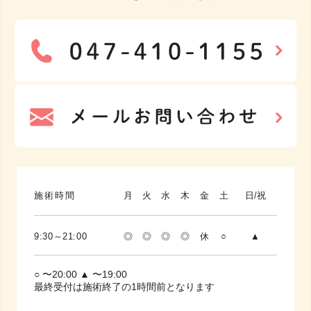
施術時間
月
火
水
木
金
土
日/祝
9:30～21:00
◎
◎
◎
◎
休
○
▲
○ 〜20:00 ▲ 〜19:00
最終受付は施術終了の1時間前となります