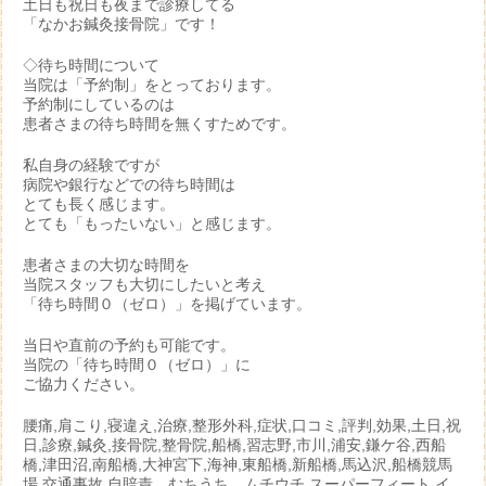
土日も祝日も夜まで診療してる
「なかお鍼灸接骨院」です！
◇待ち時間について
当院は「予約制」をとっております。
予約制にしているのは
患者さまの待ち時間を無くすためです。
私自身の経験ですが
病院や銀行などでの待ち時間は
とても長く感じます。
とても「もったいない」と感じます。
患者さまの大切な時間を
当院スタッフも大切にしたいと考え
「待ち時間０（ゼロ）」を掲げています。
当日や直前の予約も可能です。
当院の「待ち時間０（ゼロ）」に
ご協力ください。
腰痛,肩こり,寝違え,治療,整形外科,症状,口コミ,評判,効果,土日,祝
日,診療,鍼灸,接骨院,整骨院,船橋,習志野,市川,浦安,鎌ケ谷,西船
橋,津田沼,南船橋,大神宮下,海神,東船橋,新船橋,馬込沢,船橋競馬
場,交通事故,自賠責、むちうち、ムチウチ,スーパーフィート,イ