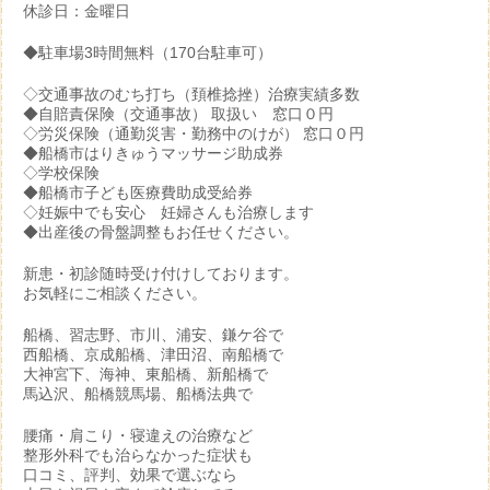
休診日：金曜日
◆駐車場3時間無料（170台駐車可）
◇交通事故のむち打ち（頚椎捻挫）治療実績多数
◆自賠責保険（交通事故） 取扱い 窓口０円
◇労災保険（通勤災害・勤務中のけが） 窓口０円
◆船橋市はりきゅうマッサージ助成券
◇学校保険
◆船橋市子ども医療費助成受給券
◇妊娠中でも安心 妊婦さんも治療します
◆出産後の骨盤調整もお任せください。
新患・初診随時受け付けしております。
お気軽にご相談ください。
船橋、習志野、市川、浦安、鎌ケ谷で
西船橋、京成船橋、津田沼、南船橋で
大神宮下、海神、東船橋、新船橋で
馬込沢、船橋競馬場、船橋法典で
腰痛・肩こり・寝違えの治療など
整形外科でも治らなかった症状も
口コミ、評判、効果で選ぶなら