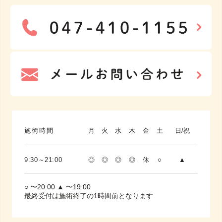
施術時間
月
火
水
木
金
土
日/祝
9:30～21:00
◎
◎
◎
◎
休
○
▲
○ 〜20:00 ▲ 〜19:00
最終受付は施術終了の1時間前となります