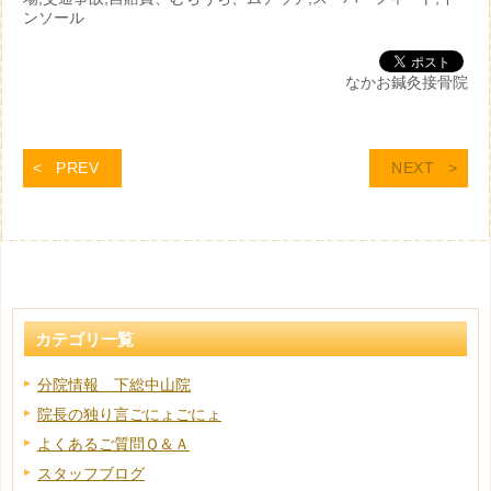
ンソール
なかお鍼灸接骨院
PREV
NEXT
カテゴリ一覧
分院情報 下総中山院
院長の独り言ごにょごにょ
よくあるご質問Ｑ＆Ａ
スタッフブログ