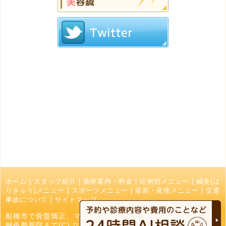
ホーム
|
スタッフ紹介
|
施術案内・料金
|
症例別メニュー
|
鍼灸(は
りきゅう)メニュー
|
スポーツメニュー
|
産前・産後メニュー
|
交通
事故について
|
サイトマップ
船橋市で骨盤矯正、マッサージ、接骨院でお探しの方はなかお
鍼灸整骨院まで(C) なかお鍼灸接骨院 All Right Reserved.