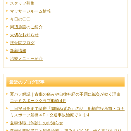
スタッフ募集
マッサージルーム情報
今日の〇〇
周辺施設のご紹介
大切なお知らせ
接骨院ブログ
新着情報
治療メニュー紹介
最近のブログ記事
夏バテ解説｜古傷の痛みや自律神経の不調に鍼灸が効く理由
コナミスポーツクラブ船橋４F
土日祝日夜まで診療『関節ねずみ』の話 船橋市役所前・コナ
ミスポーツ船橋４F・交通事故治療できます
夏季休暇（休診）のお知らせ
変形性膝関節症と鍼灸治療 ～痛みを和らげ、歩く喜びを取り