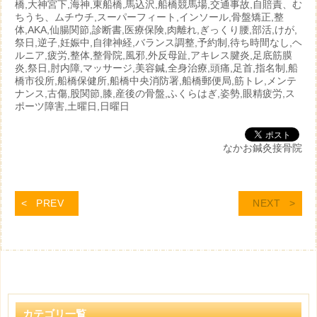
橋,大神宮下,海神,東船橋,馬込沢,船橋競馬場,交通事故,自賠責、む
ちうち、ムチウチ,スーパーフィート,インソール,骨盤矯正,整
体,AKA,仙腸関節,診断書,医療保険,肉離れ,ぎっくり腰,部活,けが,
祭日,逆子,妊娠中,自律神経,バランス調整,予約制,待ち時間なし,ヘ
ルニア,疲労,整体,整骨院,風邪,外反母趾,アキレス腱炎,足底筋膜
炎,祭日,肘内障,マッサージ,美容鍼,全身治療,頭痛,足首,指名制,船
橋市役所,船橋保健所,船橋中央消防署,船橋郵便局,筋トレ,メンテ
ナンス,古傷,股関節,膝,産後の骨盤,ふくらはぎ,姿勢,眼精疲労,ス
ポーツ障害,土曜日,日曜日
なかお鍼灸接骨院
PREV
NEXT
カテゴリ一覧