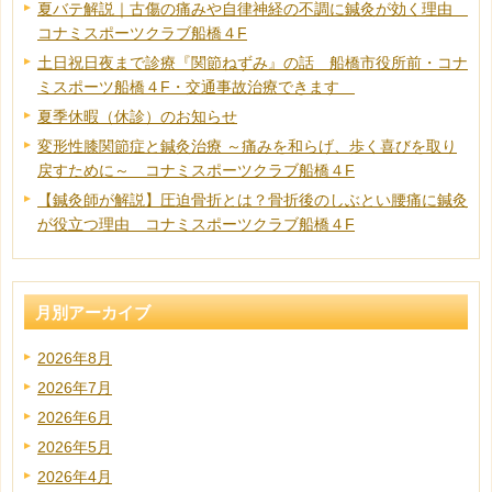
夏バテ解説｜古傷の痛みや自律神経の不調に鍼灸が効く理由
コナミスポーツクラブ船橋４F
土日祝日夜まで診療『関節ねずみ』の話 船橋市役所前・コナ
ミスポーツ船橋４F・交通事故治療できます
夏季休暇（休診）のお知らせ
変形性膝関節症と鍼灸治療 ～痛みを和らげ、歩く喜びを取り
戻すために～ コナミスポーツクラブ船橋４F
【鍼灸師が解説】圧迫骨折とは？骨折後のしぶとい腰痛に鍼灸
が役立つ理由 コナミスポーツクラブ船橋４F
月別アーカイブ
2026年8月
2026年7月
2026年6月
2026年5月
2026年4月