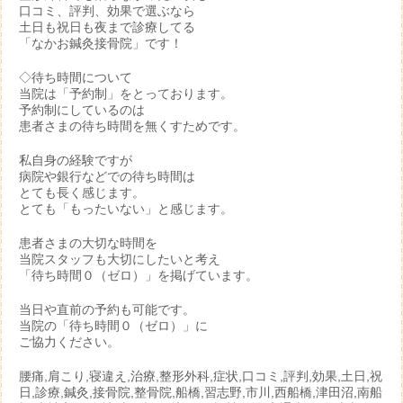
口コミ、評判、効果で選ぶなら
土日も祝日も夜まで診療してる
「なかお鍼灸接骨院」です！
◇待ち時間について
当院は「予約制」をとっております。
予約制にしているのは
患者さまの待ち時間を無くすためです。
私自身の経験ですが
病院や銀行などでの待ち時間は
とても長く感じます。
とても「もったいない」と感じます。
患者さまの大切な時間を
当院スタッフも大切にしたいと考え
「待ち時間０（ゼロ）」を掲げています。
当日や直前の予約も可能です。
当院の「待ち時間０（ゼロ）」に
ご協力ください。
腰痛,肩こり,寝違え,治療,整形外科,症状,口コミ,評判,効果,土日,祝
日,診療,鍼灸,接骨院,整骨院,船橋,習志野,市川,西船橋,津田沼,南船