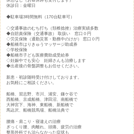
休憩なし（お昼休みも受付します）
休診日：金曜日
◆駐車場3時間無料（170台駐車可）
◇交通事故のむち打ち（頚椎捻挫）治療実績多数
◆自賠責保険（交通事故） 取扱い 窓口０円
◇労災保険（通勤災害・勤務中のけが） 窓口０円
◆船橋市はりきゅうマッサージ助成券
◇学校保険
◆船橋市子ども医療費助成受給券
◇妊娠中でも安心 妊婦さんも治療します
◆出産後の骨盤調整もお任せください。
新患・初診随時受け付けしております。
お気軽にご相談ください。
船橋、習志野、市川、浦安、鎌ケ谷で
西船橋、京成船橋、津田沼、南船橋で
大神宮下、海神、東船橋、新船橋で
馬込沢、船橋競馬場、船橋法典で
腰痛・肩こり・寝違えの治療
ぎっくり腰、肉離れ、頭痛、疲労の治療
整形外科でも治らなかった症状も