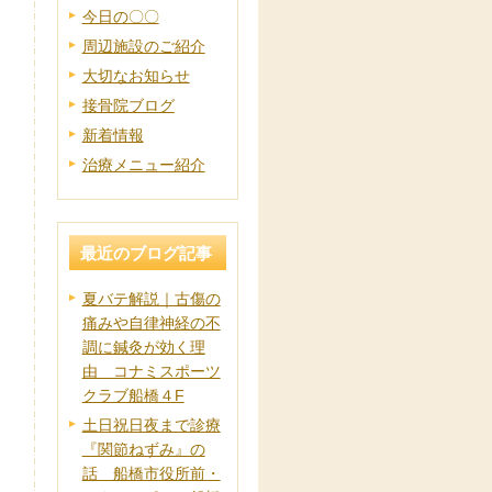
今日の〇〇
周辺施設のご紹介
大切なお知らせ
接骨院ブログ
新着情報
治療メニュー紹介
最近のブログ記事
夏バテ解説｜古傷の
痛みや自律神経の不
調に鍼灸が効く理
由 コナミスポーツ
クラブ船橋４F
土日祝日夜まで診療
『関節ねずみ』の
話 船橋市役所前・