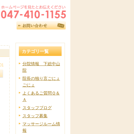
カテゴリ一覧
分院情報 下総中山
01
院
院長の独り言ごにょ
ごにょ
よくあるご質問Ｑ＆
Ａ
スタッフブログ
スタッフ募集
マッサージルーム情
報