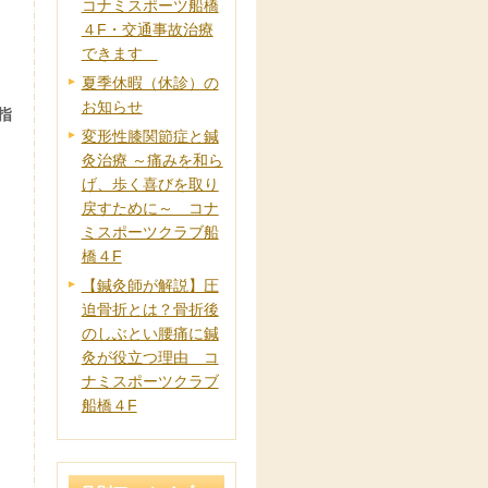
コナミスポーツ船橋
４F・交通事故治療
できます
夏季休暇（休診）の
お知らせ
指
変形性膝関節症と鍼
灸治療 ～痛みを和ら
げ、歩く喜びを取り
戻すために～ コナ
ミスポーツクラブ船
橋４F
【鍼灸師が解説】圧
迫骨折とは？骨折後
のしぶとい腰痛に鍼
灸が役立つ理由 コ
ナミスポーツクラブ
船橋４F