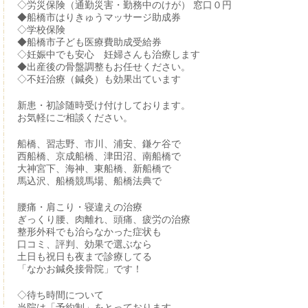
◇労災保険（通勤災害・勤務中のけが） 窓口０円
◆船橋市はりきゅうマッサージ助成券
◇学校保険
◆船橋市子ども医療費助成受給券
◇妊娠中でも安心 妊婦さんも治療します
◆出産後の骨盤調整もお任せください。
◇不妊治療（鍼灸）も効果出ています
新患・初診随時受け付けしております。
お気軽にご相談ください。
船橋、習志野、市川、浦安、鎌ケ谷で
西船橋、京成船橋、津田沼、南船橋で
大神宮下、海神、東船橋、新船橋で
馬込沢、船橋競馬場、船橋法典で
腰痛・肩こり・寝違えの治療
ぎっくり腰、肉離れ、頭痛、疲労の治療
整形外科でも治らなかった症状も
口コミ、評判、効果で選ぶなら
土日も祝日も夜まで診療してる
「なかお鍼灸接骨院」です！
◇待ち時間について
当院は「予約制」をとっております。