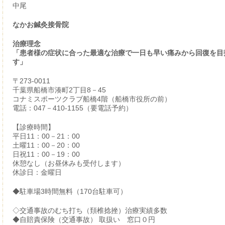
中尾
なかお鍼灸接骨院
治療理念
「患者様の症状に合った最適な治療で一日も早い痛みから回復を目
す」
〒273-0011
千葉県船橋市湊町2丁目8－45
コナミスポーツクラブ船橋4階（船橋市役所の前）
電話：047－410-1155（要電話予約）
【診療時間】
平日11：00－21：00
土曜11：00－20：00
日祝11：00－19：00
休憩なし（お昼休みも受付します）
休診日：金曜日
◆駐車場3時間無料（170台駐車可）
◇交通事故のむち打ち（頚椎捻挫）治療実績多数
◆自賠責保険（交通事故） 取扱い 窓口０円