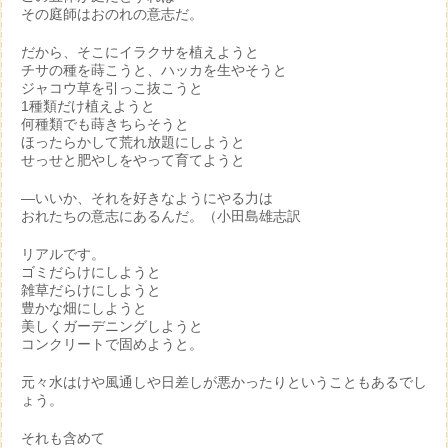
その庭師はおのれの意志だ。
だから、そこにイラクサを植えようと
チサの種を蒔こうと、ハッカを生やそうと
ジャコウ草を引っこ抜こうと
1種類だけ植えようと
何種類でも蒔きちらそうと
ほったらかして荒れ放題にしようと
せっせと肥やしをやって育てようと
―いいか、それを好きなようにやる力は
おれたちの意志にあるんだ。（小田島雄志訳
リアルです。
ゴミだらけにしようと
雑草だらけにしようと
豊かな畑にしようと
美しくガーデニングしようと
コンクリートで固めようと。
元々水はけや風通しや日差しが悪かったりということもあるでし
ょう。
それも含めて