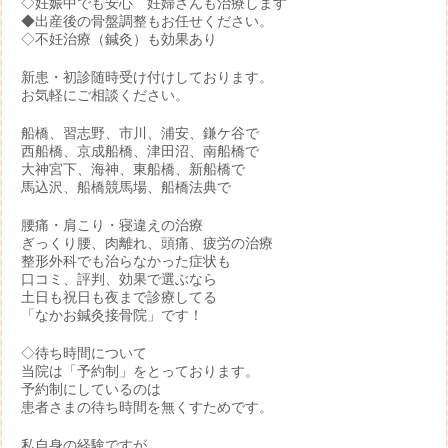
◇妊娠中でも安心 妊婦さんも治療します
◆出産後の骨盤調整もお任せください。
◇不妊治療（鍼灸）も効果あり
新患・初診随時受け付けしております。
お気軽にご相談ください。
船橋、習志野、市川、浦安、鎌ケ谷で
西船橋、京成船橋、津田沼、南船橋で
大神宮下、海神、東船橋、新船橋で
馬込沢、船橋競馬場、船橋法典で
腰痛・肩こり・寝違えの治療
ぎっくり腰、肉離れ、頭痛、疲労の治療
整形外科でも治らなかった症状も
口コミ、評判、効果で選ぶなら
土日も祝日も夜まで診療してる
「なかお鍼灸接骨院」です！
◇待ち時間について
当院は「予約制」をとっております。
予約制にしているのは
患者さまの待ち時間を無くすためです。
私自身の経験ですが