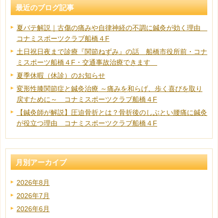
最近のブログ記事
夏バテ解説｜古傷の痛みや自律神経の不調に鍼灸が効く理由
コナミスポーツクラブ船橋４F
土日祝日夜まで診療『関節ねずみ』の話 船橋市役所前・コナ
ミスポーツ船橋４F・交通事故治療できます
夏季休暇（休診）のお知らせ
変形性膝関節症と鍼灸治療 ～痛みを和らげ、歩く喜びを取り
戻すために～ コナミスポーツクラブ船橋４F
【鍼灸師が解説】圧迫骨折とは？骨折後のしぶとい腰痛に鍼灸
が役立つ理由 コナミスポーツクラブ船橋４F
月別アーカイブ
2026年8月
2026年7月
2026年6月