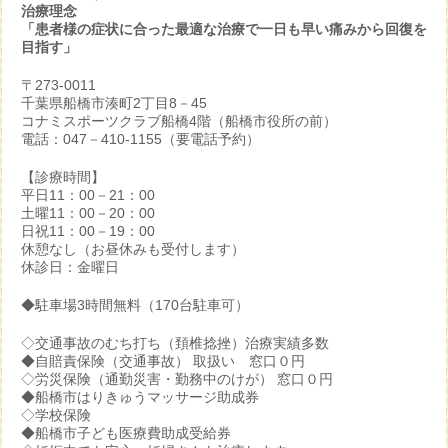
治療理念
「患者様の症状に合った最適な治療で一日も早い痛みから回復を
目指す」
〒273-0011
千葉県船橋市湊町2丁目8－45
コナミスポーツクラブ船橋4階（船橋市役所の前）
電話：047－410-1155（要電話予約）
【診療時間】
平日11：00－21：00
土曜11：00－20：00
日祝11：00－19：00
休憩なし（お昼休みも受付します）
休診日：金曜日
◆駐車場3時間無料（170台駐車可）
◇交通事故のむち打ち（頚椎捻挫）治療実績多数
◆自賠責保険（交通事故） 取扱い 窓口０円
◇労災保険（通勤災害・勤務中のけが） 窓口０円
◆船橋市はりきゅうマッサージ助成券
◇学校保険
◆船橋市子ども医療費助成受給券