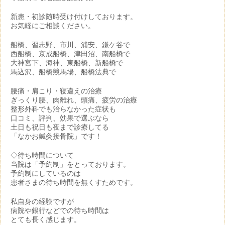
新患・初診随時受け付けしております。
お気軽にご相談ください。
船橋、習志野、市川、浦安、鎌ケ谷で
西船橋、京成船橋、津田沼、南船橋で
大神宮下、海神、東船橋、新船橋で
馬込沢、船橋競馬場、船橋法典で
腰痛・肩こり・寝違えの治療
ぎっくり腰、肉離れ、頭痛、疲労の治療
整形外科でも治らなかった症状も
口コミ、評判、効果で選ぶなら
土日も祝日も夜まで診療してる
「なかお鍼灸接骨院」です！
◇待ち時間について
当院は「予約制」をとっております。
予約制にしているのは
患者さまの待ち時間を無くすためです。
私自身の経験ですが
病院や銀行などでの待ち時間は
とても長く感じます。