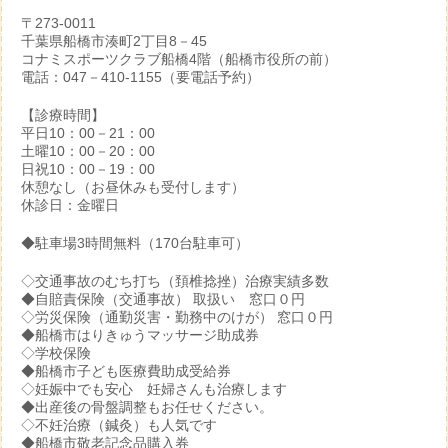
〒273-0011
千葉県船橋市湊町2丁目8－45
コナミスポーツクラブ船橋4階（船橋市役所の前）
電話：047－410-1155（要電話予約）
【診療時間】
平日10：00－21：00
土曜10：00－20：00
日祝10：00－19：00
休憩なし（お昼休みも受付します）
休診日：金曜日
◆駐車場3時間無料（170台駐車可）
◇交通事故のむち打ち（頚椎捻挫）治療実績多数
◆自賠責保険（交通事故） 取扱い 窓口０円
◇労災保険（通勤災害・勤務中のけが） 窓口０円
◆船橋市はりきゅうマッサージ助成券
◇学校保険
◆船橋市子ども医療費助成受給券
◇妊娠中でも安心 妊婦さんも治療します
◆出産後の骨盤調整もお任せください。
◇不妊治療（鍼灸）も人気です
◆船橋市敬老記念品購入券