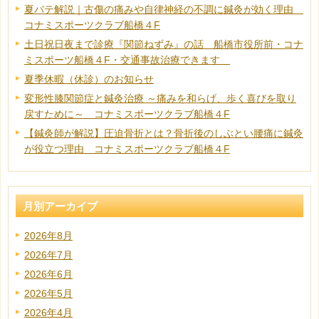
夏バテ解説｜古傷の痛みや自律神経の不調に鍼灸が効く理由
コナミスポーツクラブ船橋４F
土日祝日夜まで診療『関節ねずみ』の話 船橋市役所前・コナ
ミスポーツ船橋４F・交通事故治療できます
夏季休暇（休診）のお知らせ
変形性膝関節症と鍼灸治療 ～痛みを和らげ、歩く喜びを取り
戻すために～ コナミスポーツクラブ船橋４F
【鍼灸師が解説】圧迫骨折とは？骨折後のしぶとい腰痛に鍼灸
が役立つ理由 コナミスポーツクラブ船橋４F
月別アーカイブ
2026年8月
2026年7月
2026年6月
2026年5月
2026年4月