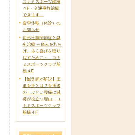
コナミスポーツ船橋
４F・交通事故治療
できます
夏季休暇（休診）の
お知らせ
変形性膝関節症と鍼
灸治療 ～痛みを和ら
げ、歩く喜びを取り
戻すために～ コナ
ミスポーツクラブ船
橋４F
【鍼灸師が解説】圧
迫骨折とは？骨折後
のしぶとい腰痛に鍼
灸が役立つ理由 コ
ナミスポーツクラブ
船橋４F