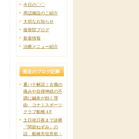
今日の〇〇
周辺施設のご紹介
大切なお知らせ
接骨院ブログ
新着情報
治療メニュー紹介
最近のブログ記事
夏バテ解説｜古傷の
痛みや自律神経の不
調に鍼灸が効く理
由 コナミスポーツ
クラブ船橋４F
土日祝日夜まで診療
『関節ねずみ』の
話 船橋市役所前・