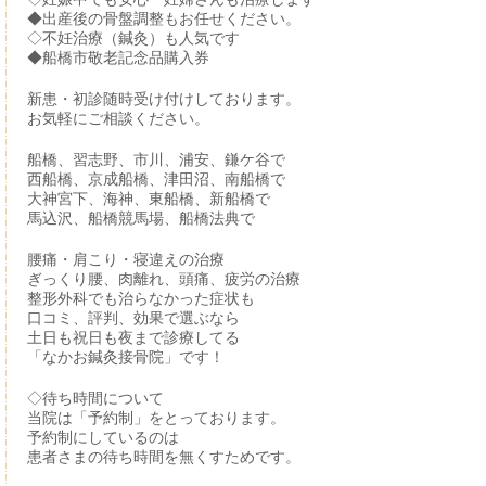
◆出産後の骨盤調整もお任せください。
◇不妊治療（鍼灸）も人気です
◆船橋市敬老記念品購入券
新患・初診随時受け付けしております。
お気軽にご相談ください。
船橋、習志野、市川、浦安、鎌ケ谷で
西船橋、京成船橋、津田沼、南船橋で
大神宮下、海神、東船橋、新船橋で
馬込沢、船橋競馬場、船橋法典で
腰痛・肩こり・寝違えの治療
ぎっくり腰、肉離れ、頭痛、疲労の治療
整形外科でも治らなかった症状も
口コミ、評判、効果で選ぶなら
土日も祝日も夜まで診療してる
「なかお鍼灸接骨院」です！
◇待ち時間について
当院は「予約制」をとっております。
予約制にしているのは
患者さまの待ち時間を無くすためです。