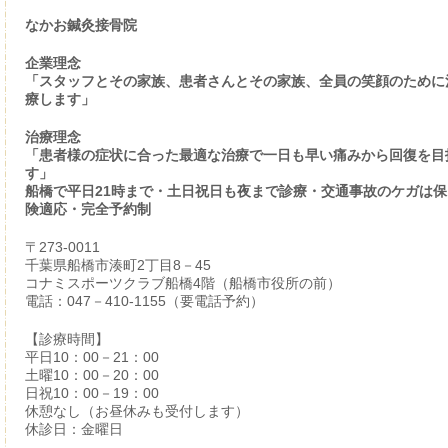
なかお鍼灸接骨院
企業理念
「スタッフとその家族、患者さんとその家族、全員の笑顔のために
療します」
治療理念
「患者様の症状に合った最適な治療で一日も早い痛みから回復を目
す」
船橋で平日21時まで・土日祝日も夜まで診療・交通事故のケガは保
険適応・完全予約制
〒273-0011
千葉県船橋市湊町2丁目8－45
コナミスポーツクラブ船橋4階（船橋市役所の前）
電話：047－410-1155（要電話予約）
【診療時間】
平日10：00－21：00
土曜10：00－20：00
日祝10：00－19：00
休憩なし（お昼休みも受付します）
休診日：金曜日