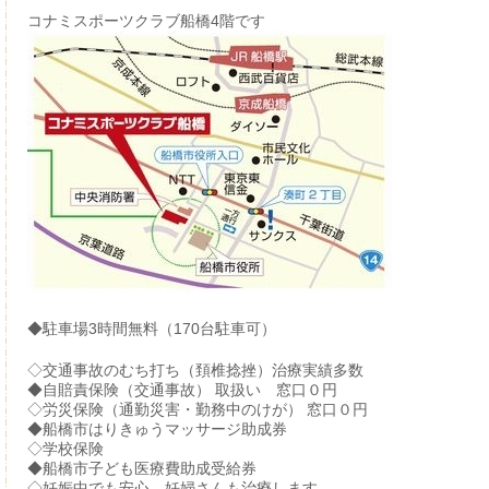
コナミスポーツクラブ船橋4階です
◆駐車場3時間無料（170台駐車可）
◇交通事故のむち打ち（頚椎捻挫）治療実績多数
◆自賠責保険（交通事故） 取扱い 窓口０円
◇労災保険（通勤災害・勤務中のけが） 窓口０円
◆船橋市はりきゅうマッサージ助成券
◇学校保険
◆船橋市子ども医療費助成受給券
◇妊娠中でも安心 妊婦さんも治療します