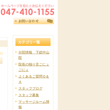
カテゴリ一覧
分院情報 下総中山
11
院
院長の独り言ごにょ
ごにょ
よくあるご質問Ｑ＆
Ａ
スタッフブログ
スタッフ募集
マッサージルーム情
報