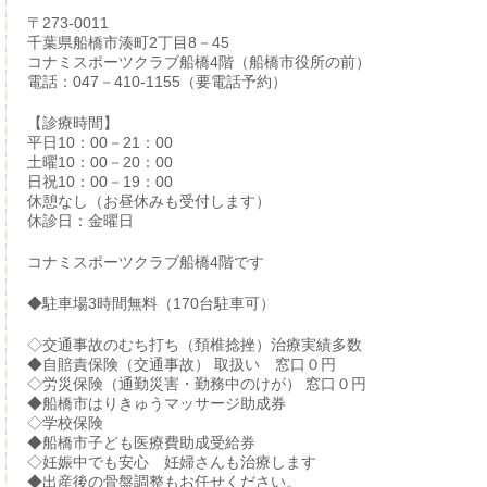
〒273-0011
千葉県船橋市湊町2丁目8－45
コナミスポーツクラブ船橋4階（船橋市役所の前）
電話：047－410-1155（要電話予約）
【診療時間】
平日10：00－21：00
土曜10：00－20：00
日祝10：00－19：00
休憩なし（お昼休みも受付します）
休診日：金曜日
コナミスポーツクラブ船橋4階です
◆駐車場3時間無料（170台駐車可）
◇交通事故のむち打ち（頚椎捻挫）治療実績多数
◆自賠責保険（交通事故） 取扱い 窓口０円
◇労災保険（通勤災害・勤務中のけが） 窓口０円
◆船橋市はりきゅうマッサージ助成券
◇学校保険
◆船橋市子ども医療費助成受給券
◇妊娠中でも安心 妊婦さんも治療します
◆出産後の骨盤調整もお任せください。