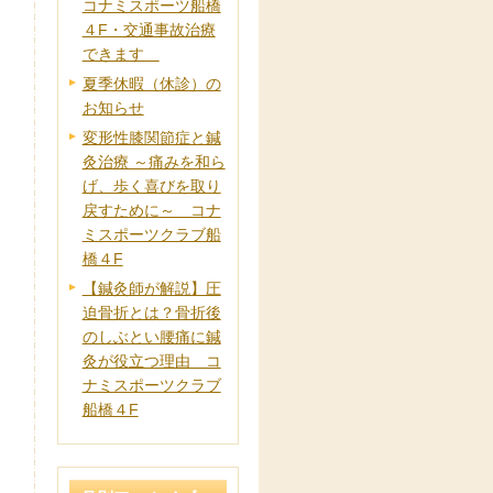
コナミスポーツ船橋
４F・交通事故治療
できます
夏季休暇（休診）の
お知らせ
変形性膝関節症と鍼
灸治療 ～痛みを和ら
げ、歩く喜びを取り
戻すために～ コナ
ミスポーツクラブ船
橋４F
【鍼灸師が解説】圧
迫骨折とは？骨折後
のしぶとい腰痛に鍼
灸が役立つ理由 コ
ナミスポーツクラブ
船橋４F