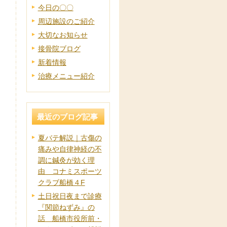
今日の〇〇
周辺施設のご紹介
大切なお知らせ
接骨院ブログ
新着情報
治療メニュー紹介
最近のブログ記事
夏バテ解説｜古傷の
痛みや自律神経の不
調に鍼灸が効く理
由 コナミスポーツ
クラブ船橋４F
土日祝日夜まで診療
『関節ねずみ』の
話 船橋市役所前・