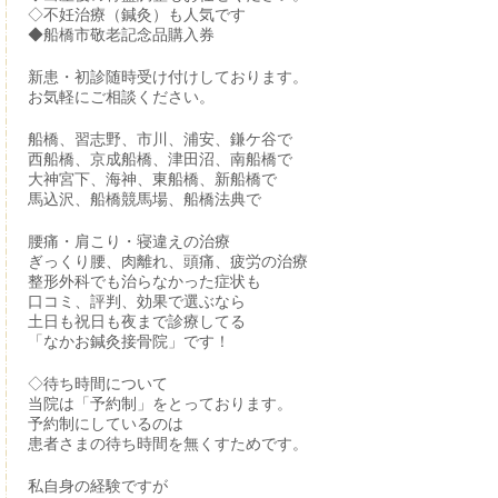
◇不妊治療（鍼灸）も人気です
◆船橋市敬老記念品購入券
新患・初診随時受け付けしております。
お気軽にご相談ください。
船橋、習志野、市川、浦安、鎌ケ谷で
西船橋、京成船橋、津田沼、南船橋で
大神宮下、海神、東船橋、新船橋で
馬込沢、船橋競馬場、船橋法典で
腰痛・肩こり・寝違えの治療
ぎっくり腰、肉離れ、頭痛、疲労の治療
整形外科でも治らなかった症状も
口コミ、評判、効果で選ぶなら
土日も祝日も夜まで診療してる
「なかお鍼灸接骨院」です！
◇待ち時間について
当院は「予約制」をとっております。
予約制にしているのは
患者さまの待ち時間を無くすためです。
私自身の経験ですが