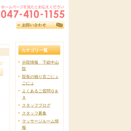
カテゴリ一覧
分院情報 下総中山
17
院
院長の独り言ごにょ
ごにょ
よくあるご質問Ｑ＆
Ａ
スタッフブログ
スタッフ募集
マッサージルーム情
報