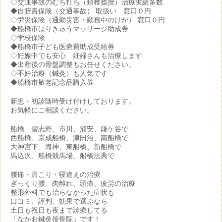
◇交通事故のむち打ち（頚椎捻挫）治療実績多数
◆自賠責保険（交通事故） 取扱い 窓口０円
◇労災保険（通勤災害・勤務中のけが） 窓口０円
◆船橋市はりきゅうマッサージ助成券
◇学校保険
◆船橋市子ども医療費助成受給券
◇妊娠中でも安心 妊婦さんも治療します
◆出産後の骨盤調整もお任せください。
◇不妊治療（鍼灸）も人気です
◆船橋市敬老記念品購入券
新患・初診随時受け付けしております。
お気軽にご相談ください。
船橋、習志野、市川、浦安、鎌ケ谷で
西船橋、京成船橋、津田沼、南船橋で
大神宮下、海神、東船橋、新船橋で
馬込沢、船橋競馬場、船橋法典で
腰痛・肩こり・寝違えの治療
ぎっくり腰、肉離れ、頭痛、疲労の治療
整形外科でも治らなかった症状も
口コミ、評判、効果で選ぶなら
土日も祝日も夜まで診療してる
「なかお鍼灸接骨院」です！