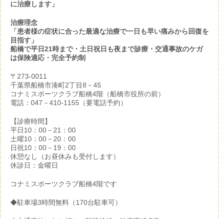
に治療します」
治療理念
「患者様の症状に合った最適な治療で一日も早い痛みから回復を
目指す」
船橋で平日21時まで・土日祝日も夜まで診療・交通事故のケガ
は保険適応・完全予約制
〒273-0011
千葉県船橋市湊町2丁目8－45
コナミスポーツクラブ船橋4階（船橋市役所の前）
電話：047－410-1155（要電話予約）
【診療時間】
平日10：00－21：00
土曜10：00－20：00
日祝10：00－19：00
休憩なし（お昼休みも受付します）
休診日：金曜日
コナミスポーツクラブ船橋4階です
◆駐車場3時間無料（170台駐車可）