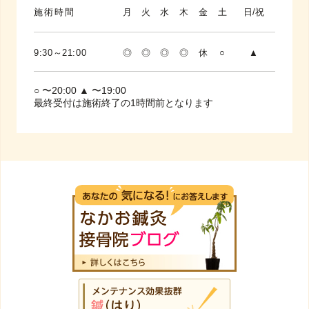
施術時間
月
火
水
木
金
土
日/祝
9:30～21:00
◎
◎
◎
◎
休
○
▲
○ 〜20:00 ▲ 〜19:00
最終受付は施術終了の1時間前となります