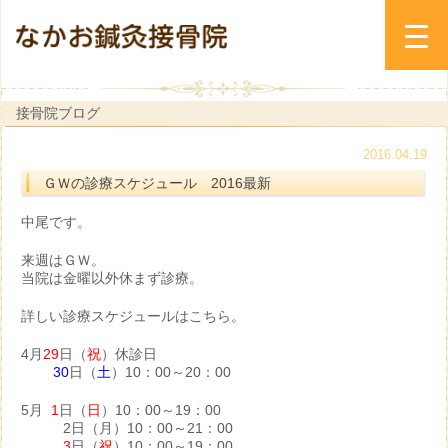
接骨院ブログ
2016.04.19
ＧＷの診療スケジュール 2016最新
中尾です。
来週はＧＷ。
当院は金曜以外休まず診療。
詳しい診療スケジュールはこちら。
4月
29
日（
祝
）休診日
30
日（
土
）10：00～20：00
5月
1
日（
日
）10：00～19：00
2日（月）10：00～21：00
3
日（
祝
）10：00～19：00