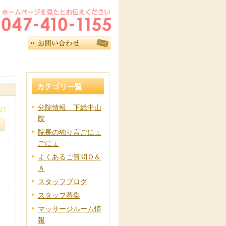
カテゴリ一覧
分院情報 下総中山
27
院
院長の独り言ごにょ
ごにょ
よくあるご質問Ｑ＆
Ａ
スタッフブログ
スタッフ募集
マッサージルーム情
報