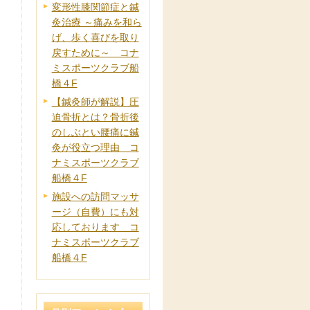
変形性膝関節症と鍼
灸治療 ～痛みを和ら
げ、歩く喜びを取り
戻すために～ コナ
ミスポーツクラブ船
橋４F
【鍼灸師が解説】圧
迫骨折とは？骨折後
のしぶとい腰痛に鍼
灸が役立つ理由 コ
ナミスポーツクラブ
船橋４F
施設への訪問マッサ
ージ（自費）にも対
応しております コ
ナミスポーツクラブ
船橋４F