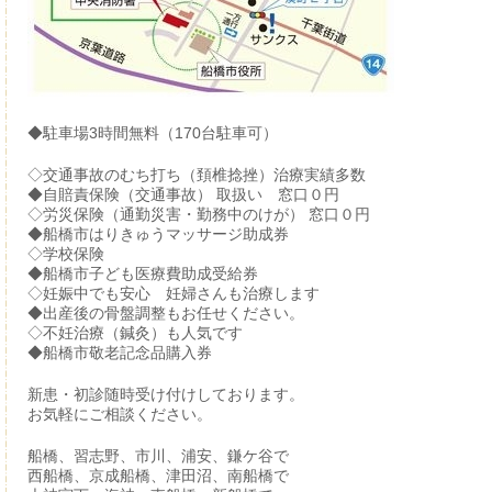
◆駐車場3時間無料（170台駐車可）
◇交通事故のむち打ち（頚椎捻挫）治療実績多数
◆自賠責保険（交通事故） 取扱い 窓口０円
◇労災保険（通勤災害・勤務中のけが） 窓口０円
◆船橋市はりきゅうマッサージ助成券
◇学校保険
◆船橋市子ども医療費助成受給券
◇妊娠中でも安心 妊婦さんも治療します
◆出産後の骨盤調整もお任せください。
◇不妊治療（鍼灸）も人気です
◆船橋市敬老記念品購入券
新患・初診随時受け付けしております。
お気軽にご相談ください。
船橋、習志野、市川、浦安、鎌ケ谷で
西船橋、京成船橋、津田沼、南船橋で