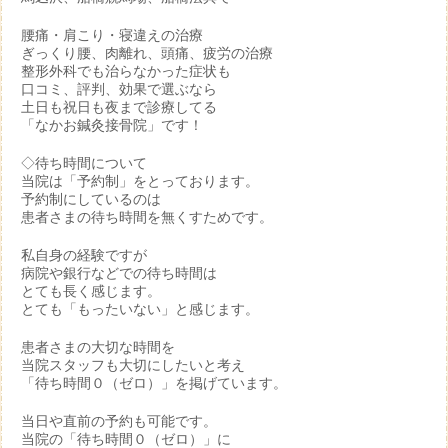
腰痛・肩こり・寝違えの治療
ぎっくり腰、肉離れ、頭痛、疲労の治療
整形外科でも治らなかった症状も
口コミ、評判、効果で選ぶなら
土日も祝日も夜まで診療してる
「なかお鍼灸接骨院」です！
◇待ち時間について
当院は「予約制」をとっております。
予約制にしているのは
患者さまの待ち時間を無くすためです。
私自身の経験ですが
病院や銀行などでの待ち時間は
とても長く感じます。
とても「もったいない」と感じます。
患者さまの大切な時間を
当院スタッフも大切にしたいと考え
「待ち時間０（ゼロ）」を掲げています。
当日や直前の予約も可能です。
当院の「待ち時間０（ゼロ）」に