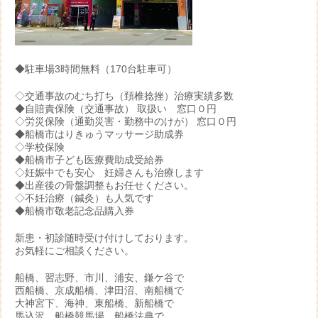
◆駐車場3時間無料（170台駐車可）
◇交通事故のむち打ち（頚椎捻挫）治療実績多数
◆自賠責保険（交通事故） 取扱い 窓口０円
◇労災保険（通勤災害・勤務中のけが） 窓口０円
◆船橋市はりきゅうマッサージ助成券
◇学校保険
◆船橋市子ども医療費助成受給券
◇妊娠中でも安心 妊婦さんも治療します
◆出産後の骨盤調整もお任せください。
◇不妊治療（鍼灸）も人気です
◆船橋市敬老記念品購入券
新患・初診随時受け付けしております。
お気軽にご相談ください。
船橋、習志野、市川、浦安、鎌ケ谷で
西船橋、京成船橋、津田沼、南船橋で
大神宮下、海神、東船橋、新船橋で
馬込沢、船橋競馬場、船橋法典で