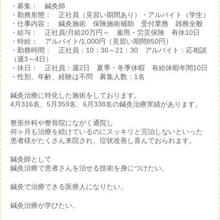
・募集： 鍼灸師
・勤務形態： 正社員（見習い期間あり）・アルバイト（学生）
・仕事内容： 鍼灸施術 保険施術補助 受付業務 雑務全般
・給与： 正社員/月給20万円～ 雇用・労災保険 有休10日
・時給： アルバイト/1,000円（見習い期間850円）
・勤務時間： 正社員：10：30～21：30 アルバイト：応相談
（週3～4日）
・休日： 正社員：週2日 夏季・冬季休暇 有給休暇年間10日
・性別、年齢、経験は不問 募集人数：1名
鍼灸治療に特化した施術をしております。
4月316名、5月359名、6月338名の鍼灸治療実績があります。
整形外科や整骨院にながく通院し
何ヶ月も治療を続けているのにスッキリと完治しないといった
患者様がたくさん来院され、症状改善し喜んでおられます。
鍼灸師として
鍼灸治療で患者さんを治せる技術を身につけたい。
鍼灸で治療できる医療人になりたい。
鍼灸治療が学びたい。