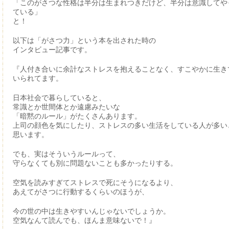
「このがさつな性格は半分は生まれつきだけど、半分は意識してや
ている」
と！
以下は「がさつ力」という本を出された時の
インタビュー記事です。
『人付き合いに余計なストレスを抱えることなく、すこやかに生き
いられてます。
日本社会で暮らしていると、
常識とか世間体とか遠慮みたいな
「暗黙のルール」がたくさんあります。
上司の顔色を気にしたり、ストレスの多い生活をしている人が多い
思います。
でも、実はそういうルールって、
守らなくても別に問題ないことも多かったりする。
空気を読みすぎてストレスで死にそうになるより、
あえてがさつに行動するくらいのほうが、
今の世の中は生きやすいんじゃないでしょうか。
空気なんて読んでも、ほんま意味ないで！』