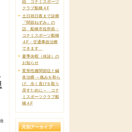
由 コナミスポーツ
クラブ船橋４F
土日祝日夜まで診療
『関節ねずみ』の
話 船橋市役所前・
コナミスポーツ船橋
４F・交通事故治療
できます
夏季休暇（休診）の
お知らせ
変形性膝関節症と鍼
に
灸治療 ～痛みを和ら
思
げ、歩く喜びを取り
戻すために～ コナ
ミスポーツクラブ船
橋４F
治
月別アーカイブ