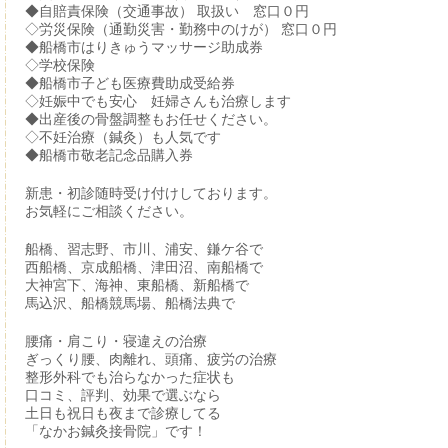
◆自賠責保険（交通事故） 取扱い 窓口０円
◇労災保険（通勤災害・勤務中のけが） 窓口０円
◆船橋市はりきゅうマッサージ助成券
◇学校保険
◆船橋市子ども医療費助成受給券
◇妊娠中でも安心 妊婦さんも治療します
◆出産後の骨盤調整もお任せください。
◇不妊治療（鍼灸）も人気です
◆船橋市敬老記念品購入券
新患・初診随時受け付けしております。
お気軽にご相談ください。
船橋、習志野、市川、浦安、鎌ケ谷で
西船橋、京成船橋、津田沼、南船橋で
大神宮下、海神、東船橋、新船橋で
馬込沢、船橋競馬場、船橋法典で
腰痛・肩こり・寝違えの治療
ぎっくり腰、肉離れ、頭痛、疲労の治療
整形外科でも治らなかった症状も
口コミ、評判、効果で選ぶなら
土日も祝日も夜まで診療してる
「なかお鍼灸接骨院」です！