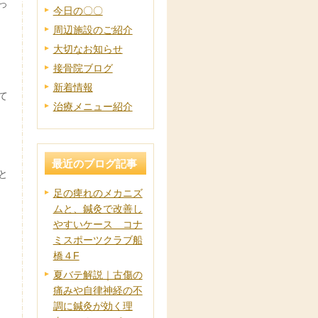
っ
今日の〇〇
周辺施設のご紹介
大切なお知らせ
接骨院ブログ
新着情報
て
治療メニュー紹介
最近のブログ記事
と
足の痺れのメカニズ
ムと、鍼灸で改善し
やすいケース コナ
ミスポーツクラブ船
橋４F
夏バテ解説｜古傷の
痛みや自律神経の不
調に鍼灸が効く理