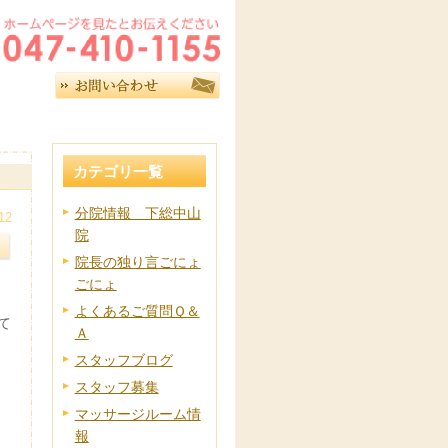
カテゴリ一覧
分院情報 下総中山
12
院
院長の独り言ごにょ
ごにょ
よくあるご質問Ｑ＆
て
Ａ
スタッフブログ
スタッフ募集
マッサージルーム情
報