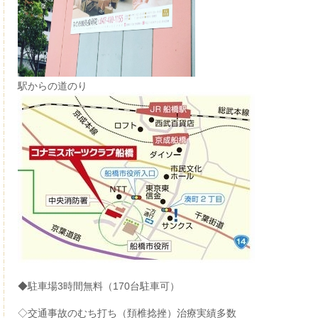
駅からの道のり
◆駐車場3時間無料（170台駐車可）
◇交通事故のむち打ち（頚椎捻挫）治療実績多数