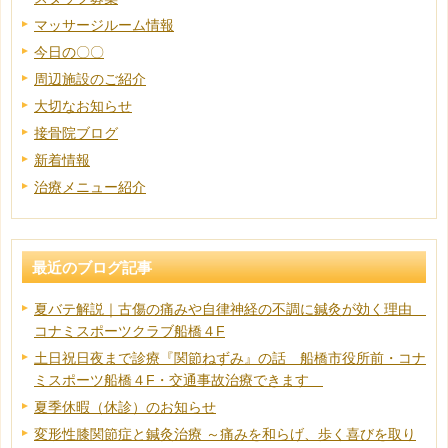
マッサージルーム情報
今日の〇〇
周辺施設のご紹介
大切なお知らせ
接骨院ブログ
新着情報
治療メニュー紹介
最近のブログ記事
夏バテ解説｜古傷の痛みや自律神経の不調に鍼灸が効く理由
コナミスポーツクラブ船橋４F
土日祝日夜まで診療『関節ねずみ』の話 船橋市役所前・コナ
ミスポーツ船橋４F・交通事故治療できます
夏季休暇（休診）のお知らせ
変形性膝関節症と鍼灸治療 ～痛みを和らげ、歩く喜びを取り