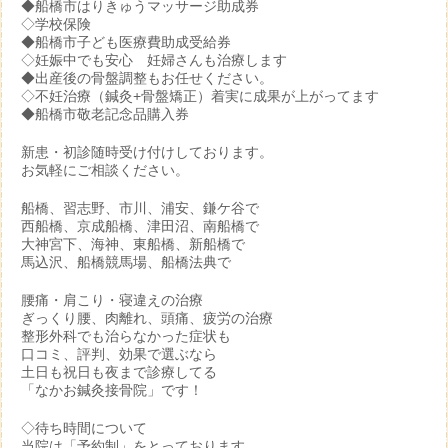
◆船橋市はりきゅうマッサージ助成券
◇学校保険
◆船橋市子ども医療費助成受給券
◇妊娠中でも安心 妊婦さんも治療します
◆出産後の骨盤調整もお任せください。
◇不妊治療（鍼灸+骨盤矯正）着実に成果が上がってます
◆船橋市敬老記念品購入券
新患・初診随時受け付けしております。
お気軽にご相談ください。
船橋、習志野、市川、浦安、鎌ケ谷で
西船橋、京成船橋、津田沼、南船橋で
大神宮下、海神、東船橋、新船橋で
馬込沢、船橋競馬場、船橋法典で
腰痛・肩こり・寝違えの治療
ぎっくり腰、肉離れ、頭痛、疲労の治療
整形外科でも治らなかった症状も
口コミ、評判、効果で選ぶなら
土日も祝日も夜まで診療してる
「なかお鍼灸接骨院」です！
◇待ち時間について
当院は「予約制」をとっております。