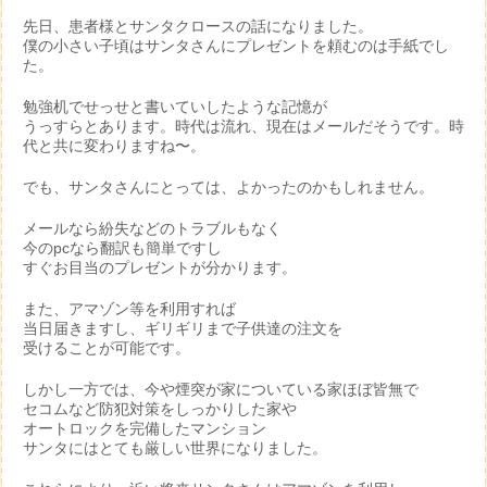
先日、患者様とサンタクロースの話になりました。
僕の小さい子頃はサンタさんにプレゼントを頼むのは手紙でし
た。
勉強机でせっせと書いていしたような記憶が
うっすらとあります。時代は流れ、現在はメールだそうです。時
代と共に変わりますね〜。
でも、サンタさんにとっては、よかったのかもしれません。
メールなら紛失などのトラブルもなく
今のpcなら翻訳も簡単ですし
すぐお目当のプレゼントが分かります。
また、アマゾン等を利用すれば
当日届きますし、ギリギリまで子供達の注文を
受けることが可能です。
しかし一方では、今や煙突が家についている家ほぼ皆無で
セコムなど防犯対策をしっかりした家や
オートロックを完備したマンション
サンタにはとても厳しい世界になりました。