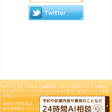
ホーム
|
スタッフ紹介
|
施術案内・料金
|
症例別メニュー
|
鍼灸(は
りきゅう)メニュー
|
スポーツメニュー
|
産前・産後メニュー
|
交通
事故について
|
サイトマップ
船橋市で骨盤矯正、マッサージ、接骨院でお探しの方はなかお
鍼灸整骨院まで(C) なかお鍼灸接骨院 All Right Reserved.