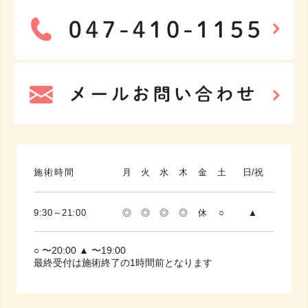
施術時間
月
火
水
木
金
土
日/祝
9:30～21:00
◎
◎
◎
◎
休
○
▲
○ 〜20:00 ▲ 〜19:00
最終受付は施術終了の1時間前となります