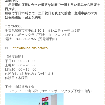
治療理念
「患者様の症状に合った最適な治療で一日も早い痛みから回復を
目指す」
船橋で平日21時まで・土日祝日も夜まで診療・交通事故のケガ
は保険適応・完全予約制
〒273-0035
千葉県船橋市本中山2-10-1 ミレニティー中山５階
コナミスポーツクラブ下総中山 フロント前
電話：047-336-3755（要電話予約）
HP：
http://nakao-hks.net/wp/
【診療時間】
平日11：00－21：00
土曜10：00－20：00
日祝10：00－18：00
休憩なし（お昼休みも受付します）
休診日：木曜日
下総中山駅徒歩１分
ミレニティー中山５階（コナミスポーツクラブ下総中山内）