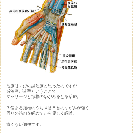
治療はくびの鍼治療と思ったのですが
鍼治療が苦手ということで
マッサージと頚椎のゆがみをとる治療。
７個ある頚椎のうち４番５番のゆがみが強く
周りの筋肉を緩めてから優しく調整。
痛くない調整です。