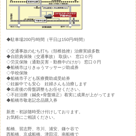
◆駐車場200円/時間（平日は150円/時間）
◇交通事故のむち打ち（頚椎捻挫）治療実績多数
◆自賠責保険（交通事故） 取扱い 窓口０円
◇労災保険（通勤災害・勤務中のけが） 窓口０円
◆船橋市はりきゅうマッサージ助成券
◇学校保険
◆船橋市子ども医療費助成受給券
◇妊娠中でも安心 妊婦さんも治療します
◆出産後の骨盤調整もお任せください。
◇不妊治療（鍼灸+骨盤矯正）着実に成果が上がってます
◆船橋市敬老記念品購入券
新患・初診随時受け付けしております。
お気軽にご相談ください。
船橋、習志野、市川、浦安、鎌ケ谷で
西船橋、京成船橋、津田沼、南船橋で