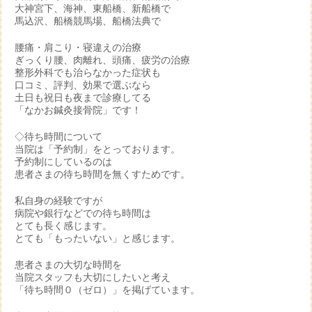
大神宮下、海神、東船橋、新船橋で
馬込沢、船橋競馬場、船橋法典で
腰痛・肩こり・寝違えの治療
ぎっくり腰、肉離れ、頭痛、疲労の治療
整形外科でも治らなかった症状も
口コミ、評判、効果で選ぶなら
土日も祝日も夜まで診療してる
「なかお鍼灸接骨院」です！
◇待ち時間について
当院は「予約制」をとっております。
予約制にしているのは
患者さまの待ち時間を無くすためです。
私自身の経験ですが
病院や銀行などでの待ち時間は
とても長く感じます。
とても「もったいない」と感じます。
患者さまの大切な時間を
当院スタッフも大切にしたいと考え
「待ち時間０（ゼロ）」を掲げています。