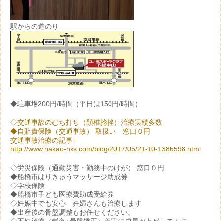
駅からの道のり
◆駐車場200円/時間（平日は150円/時間）
◇交通事故のむち打ち（頚椎捻挫）治療実績多数
◆自賠責保険（交通事故） 取扱い 窓口０円
交通事故治療の記事↓
http://www.nakao-hks.com/blog/2017/05/21-10-1386598.html
◇労災保険（通勤災害・勤務中のけが） 窓口０円
◆船橋市はりきゅうマッサージ助成券
◇学校保険
◆船橋市子ども医療費助成受給券
◇妊娠中でも安心 妊婦さんも治療します
◆出産後の骨盤調整もお任せください。