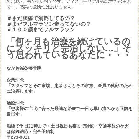
A：はい。完全使い捨てです。ディスポーザブル鍼は世界の主流
です。感染の危険性はありません。
＃まだ腰痛で消耗してるの？
＃まだフルマラソン走ってないの？
＃１００歳までフルマラソン
「何ヶ月も治療を続けているの
にスッキリと完治しない…」そ
う思われているあなたに・・・
なかお鍼灸接骨院
企業理念
「スタッフとその家族、患者さんとその家族、全員の笑顔のため
に治療します」
治療理念
「患者様の症状に合った最適な治療で一日も早い痛みから回復を
目指す」
船橋で平日21時まで・土日祝日も夜まで診療・交通事故のケガ
は保険適応・完全予約制
〒273-0011