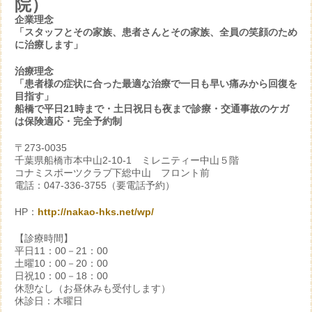
院）
企業理念
「スタッフとその家族、患者さんとその家族、全員の笑顔のため
に治療します」
治療理念
「患者様の症状に合った最適な治療で一日も早い痛みから回復を
目指す」
船橋で平日21時まで・土日祝日も夜まで診療・交通事故のケガ
は保険適応・完全予約制
〒273-0035
千葉県船橋市本中山2-10-1 ミレニティー中山５階
コナミスポーツクラブ下総中山 フロント前
電話：047-336-3755（要電話予約）
HP：
http://nakao-hks.net/wp/
【診療時間】
平日11：00－21：00
土曜10：00－20：00
日祝10：00－18：00
休憩なし（お昼休みも受付します）
休診日：木曜日