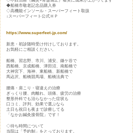
◇不妊治療（鍼灸+骨盤矯正）着実に成果が上がってます
◆船橋市敬老記念品購入券
◇高機能インソール・スーパーフィート取扱
↓スーパーフィート公式ＨＰ
https://www.superfeet-jp.com/
新患・初診随時受け付けしております。
お気軽にご相談ください。
船橋、習志野、市川、浦安、鎌ケ谷で
西船橋、京成船橋、津田沼、南船橋で
大神宮下、海神、東船橋、新船橋で
馬込沢、船橋競馬場、船橋法典で
腰痛・肩こり・寝違えの治療
ぎっくり腰、肉離れ、頭痛、疲労の治療
整形外科でも治らなかった症状も
口コミ、評判、効果で選ぶなら
土日も祝日も夜まで診療してる
「なかお鍼灸接骨院」です！
◇待ち時間について
当院は「予約制」をとっております。