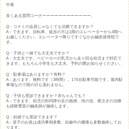
中尾
良くある質問コーナーーーーーーーーーーーー。
Q：コナミの会員じゃなくても治療できますか？
A：できます。自転車、徒歩の方は1階のエレベーターから4階へ
お越しください。エレベーター降りてすぐなかお鍼灸接骨院で
す。
Q：子供と一緒でも大丈夫ですか？
A：大丈夫です。ベビーカーの乳児から走り回る幼児まで対応で
きます。もちろん小学生も大丈夫。予約の際お知らせください。
Q：駐車場はありますか？有料？
A：あります。無料です（3時間）。170台駐車可能です。屋内駐
車場なので雨の日も濡れません。
Q：子供も受診できますか？赤ちゃんでも？
A：できます。幼児の肘内障や足の捻挫、疳の虫、夜泣きの治療
も経験豊富の鍼灸師が施術します。
Q：妊婦でも受診できます？
A：逆子のお灸は成功事例多数、妊娠中の腰痛も多数施術してお
ります。