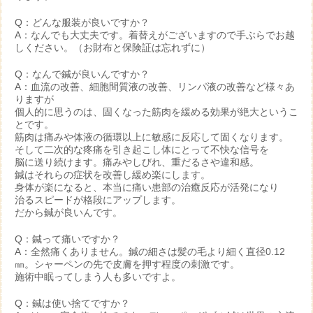
Q：どんな服装が良いですか？
A：なんでも大丈夫です。着替えがございますので手ぶらでお越
しください。（お財布と保険証は忘れずに）
Q：なんで鍼が良いんですか？
A：血流の改善、細胞間質液の改善、リンパ液の改善など様々あ
りますが
個人的に思うのは、固くなった筋肉を緩める効果が絶大というこ
とです。
筋肉は痛みや体液の循環以上に敏感に反応して固くなります。
そして二次的な疼痛を引き起こし体にとって不快な信号を
脳に送り続けます。痛みやしびれ、重だるさや違和感。
鍼はそれらの症状を改善し緩め楽にします。
身体が楽になると、本当に痛い患部の治癒反応が活発になり
治るスピードが格段にアップします。
だから鍼が良いんです。
Q：鍼って痛いですか？
A：全然痛くありません。鍼の細さは髪の毛より細く直径0.12
㎜。シャーペンの先で皮膚を押す程度の刺激です。
施術中眠ってしまう人も多いですよ。
Q：鍼は使い捨てですか？