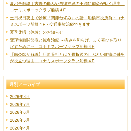
夏バテ解説｜古傷の痛みや自律神経の不調に鍼灸が効く理由
コナミスポーツクラブ船橋４F
土日祝日夜まで診療『関節ねずみ』の話 船橋市役所前・コナ
ミスポーツ船橋４F・交通事故治療できます
夏季休暇（休診）のお知らせ
変形性膝関節症と鍼灸治療 ～痛みを和らげ、歩く喜びを取り
戻すために～ コナミスポーツクラブ船橋４F
【鍼灸師が解説】圧迫骨折とは？骨折後のしぶとい腰痛に鍼灸
が役立つ理由 コナミスポーツクラブ船橋４F
月別アーカイブ
2026年8月
2026年7月
2026年6月
2026年5月
2026年4月