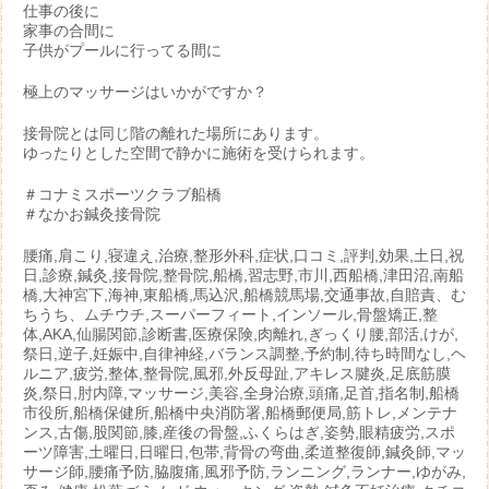
仕事の後に
家事の合間に
子供がプールに行ってる間に
極上のマッサージはいかがですか？
接骨院とは同じ階の離れた場所にあります。
ゆったりとした空間で静かに施術を受けられます。
＃コナミスポーツクラブ船橋
＃なかお鍼灸接骨院
腰痛,肩こり,寝違え,治療,整形外科,症状,口コミ,評判,効果,土日,祝
日,診療,鍼灸,接骨院,整骨院,船橋,習志野,市川,西船橋,津田沼,南船
橋,大神宮下,海神,東船橋,馬込沢,船橋競馬場,交通事故,自賠責、む
ちうち、ムチウチ,スーパーフィート,インソール,骨盤矯正,整
体,AKA,仙腸関節,診断書,医療保険,肉離れ,ぎっくり腰,部活,けが,
祭日,逆子,妊娠中,自律神経,バランス調整,予約制,待ち時間なし,ヘ
ルニア,疲労,整体,整骨院,風邪,外反母趾,アキレス腱炎,足底筋膜
炎,祭日,肘内障,マッサージ,美容,全身治療,頭痛,足首,指名制,船橋
市役所,船橋保健所,船橋中央消防署,船橋郵便局,筋トレ,メンテナ
ンス,古傷,股関節,膝,産後の骨盤,ふくらはぎ,姿勢,眼精疲労,スポ
ーツ障害,土曜日,日曜日,包帯,背骨の弯曲,柔道整復師,鍼灸師,マッ
サージ師,腰痛予防,脇腹痛,風邪予防,ランニング,ランナー,ゆがみ,