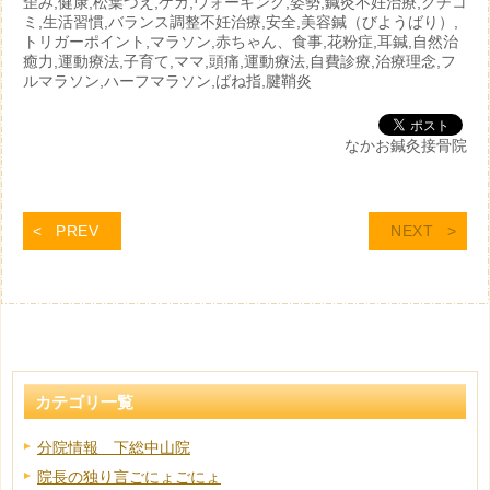
歪み,健康,松葉づえ,ケガ,ウォーキング,姿勢,鍼灸不妊治療,クチコ
ミ,生活習慣,バランス調整不妊治療,安全,美容鍼（びようばり）,
トリガーポイント,マラソン,赤ちゃん、食事,花粉症,耳鍼,自然治
癒力,運動療法,子育て,ママ,頭痛,運動療法,自費診療,治療理念,フ
ルマラソン,ハーフマラソン,ばね指,腱鞘炎
なかお鍼灸接骨院
PREV
NEXT
カテゴリ一覧
分院情報 下総中山院
院長の独り言ごにょごにょ