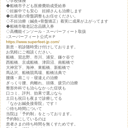
◇学校保険
◆船橋市子ども医療費助成受給券
◇妊娠中でも安心 妊婦さんも治療します
◆出産後の骨盤調整もお任せください。
◇不妊治療（鍼灸+骨盤矯正）着実に成果が上がってます
◆船橋市敬老記念品購入券
◇高機能インソール・スーパーフィート取扱
↓スーパーフィート公式ＨＰ
https://www.superfeet-jp.com/
新患・初診随時受け付けしております。
お気軽にご相談ください。
船橋、習志野、市川、浦安、鎌ケ谷で
西船橋、京成船橋、津田沼、南船橋で
大神宮下、海神、東船橋、新船橋で
馬込沢、船橋競馬場、船橋法典で
腰痛・肩こり・寝違えの治療
ぎっくり腰、肉離れ、頭痛、疲労の治療
整形外科でも治らなかった症状も
口コミ、評判、効果で選ぶなら
土日も祝日も夜まで診療してる
「なかお鍼灸接骨院」です！
◇待ち時間について
当院は「予約制」をとっております。
予約制にしているのは
患者さまの待ち時間を無くすためです。