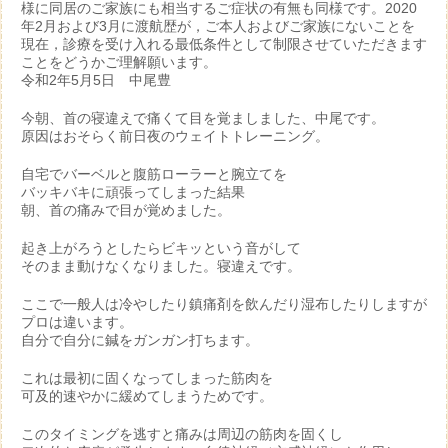
様に同居のご家族にも相当するご症状の有無も同様です。2020
年2月および3月に渡航歴が，ご本人およびご家族にないことを
現在，診療を受け入れる最低条件として制限させていただきます
ことをどうかご理解願います。
令和2年5月5日 中尾豊
今朝、首の寝違えで痛くて目を覚ましました、中尾です。
原因はおそらく前日夜のウェイトトレーニング。
自宅でバーベルと腹筋ローラーと腕立てを
バッキバキに頑張ってしまった結果
朝、首の痛みで目が覚めました。
起き上がろうとしたらビキッという音がして
そのまま動けなくなりました。寝違えです。
ここで一般人は冷やしたり鎮痛剤を飲んだり湿布したりしますが
プロは違います。
自分で自分に鍼をガンガン打ちます。
これは最初に固くなってしまった筋肉を
可及的速やかに緩めてしまうためです。
このタイミングを逃すと痛みは周辺の筋肉を固くし