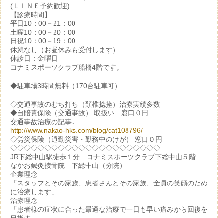
(ＬＩＮＥ予約歓迎)
【診療時間】
平日10：00－21：00
土曜10：00－20：00
日祝10：00－19：00
休憩なし（お昼休みも受付します）
休診日：金曜日
コナミスポーツクラブ船橋4階です。
◆駐車場3時間無料（170台駐車可）
◇交通事故のむち打ち（頚椎捻挫）治療実績多数
◆自賠責保険（交通事故） 取扱い 窓口０円
交通事故治療の記事↓
http://www.nakao-hks.com/blog/cat108796/
◇労災保険（通勤災害・勤務中のけが） 窓口０円
◇◇◇◇◇◇◇◇◇◇◇◇◇◇◇◇◇◇◇◇◇◇
JR下総中山駅徒歩１分 コナミスポーツクラブ下総中山５階
なかお鍼灸接骨院 下総中山（分院）
企業理念
「スタッフとその家族、患者さんとその家族、全員の笑顔のため
に治療します」
治療理念
「患者様の症状に合った最適な治療で一日も早い痛みから回復を