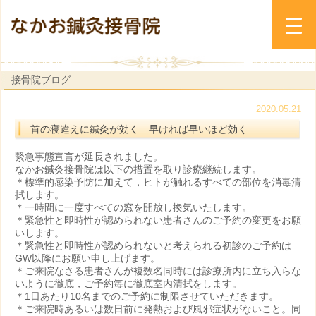
接骨院ブログ
2020.05.21
首の寝違えに鍼灸が効く 早ければ早いほど効く
緊急事態宣言が延長されました。
なかお鍼灸接骨院は以下の措置を取り診療継続します。
＊標準的感染予防に加えて，ヒトが触れるすべての部位を消毒清
拭します。
＊一時間に一度すべての窓を開放し換気いたします。
＊緊急性と即時性が認められない患者さんのご予約の変更をお願
いします。
＊緊急性と即時性が認められないと考えられる初診のご予約は
GW以降にお願い申し上げます。
＊ご来院なさる患者さんが複数名同時には診療所内に立ち入らな
いように徹底，ご予約毎に徹底室内清拭をします。
＊1日あたり10名までのご予約に制限させていただきます。
＊ご来院時あるいは数日前に発熱および風邪症状がないこと。同