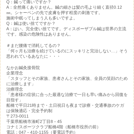
Q：鍼って痛いですか？
A：全然痛くありません。鍼の細さは髪の毛より細く直径0.12
㎜。シャーペンの先で皮膚を押す程度の刺激です。
施術中眠ってしまう人も多いですよ。
Q：鍼は使い捨てですか？
A：はい。完全使い捨てです。ディスポーザブル鍼は世界の主流
です。感染の危険性はありません。
＃まだ腰痛で消耗してるの？
「何ヶ月も治療を続けているのにスッキリと完治しない…」そう
思われているあなたに・・・
なかお鍼灸接骨院
企業理念
「スタッフとその家族、患者さんとその家族、全員の笑顔のため
に治療します」
治療理念
「患者様の症状に合った最適な治療で一日も早い痛みから回復を
目指す」
船橋で平日21時まで・土日祝日も夜まで診療・交通事故のケガ
は保険適応・完全予約制
〒273-0011
千葉県船橋市湊町2丁目8－45
コナミスポーツクラブ船橋4階（船橋市役所の前）
電話：047－410-1155（要電話予約）