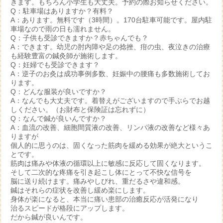
きます。もちろん小学生も大丈夫。予約の際お知らせください。
Q：駐車場はありますか？有料？
A：あります。無料です（3時間）。170台駐車可能です。屋内駐
車場なので雨の日も濡れません。
Q：子供も受診できますか？赤ちゃんでも？
A：できます。幼児の肘内障や足の捻挫、疳の虫、夜泣きの治療
も経験豊富の鍼灸師が施術します。
Q：妊婦でも受診できます？
A：逆子のお灸は成功事例多数、妊娠中の腰痛も多数施術してお
ります。
Q：どんな服装が良いですか？
A：なんでも大丈夫です。着替えがございますので手ぶらでお越
しください。（お財布と保険証は忘れずに）
Q：なんで鍼が良いんですか？
A：血流の改善、細胞間質液の改善、リンパ液の改善など様々あ
りますが
個人的に思うのは、固くなった筋肉を緩める効果が絶大というこ
とです。
筋肉は痛みや体液の循環以上に敏感に反応して固くなります。
そして二次的な疼痛を引き起こし体にとって不快な信号を
脳に送り続けます。痛みやしびれ、重だるさや違和感。
鍼はそれらの症状を改善し緩め楽にします。
身体が楽になると、本当に痛い患部の治癒反応が活発になり
治るスピードが格段にアップします。
だから鍼が良いんです。