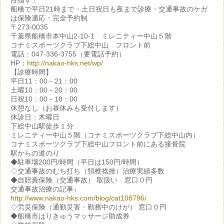
目指す」
船橋で平日21時まで・土日祝日も夜まで診療・交通事故のケガ
は保険適応・完全予約制
〒273-0035
千葉県船橋市本中山2-10-1 ミレニティー中山５階
コナミスポーツクラブ下総中山 フロント前
電話：047-336-3755（要電話予約）
HP：
http://nakao-hks.net/wp/
【診療時間】
平日11：00－21：00
土曜10：00－20：00
日祝10：00－18：00
休憩なし（お昼休みも受付します）
休診日：木曜日
下総中山駅徒歩１分
ミレニティー中山５階（コナミスポーツクラブ下総中山内）
コナミスポーツクラブ下総中山フロント前にある接骨院
駅からの道のり
◆駐車場200円/時間（平日は150円/時間）
◇交通事故のむち打ち（頚椎捻挫）治療実績多数
◆自賠責保険（交通事故） 取扱い 窓口０円
交通事故治療の記事↓
http://www.nakao-hks.com/blog/cat108796/
◇労災保険（通勤災害・勤務中のけが） 窓口０円
◆船橋市はりきゅうマッサージ助成券