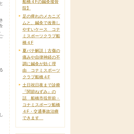
船橋４Fの鍼灸接骨
と
院】
足の痺れのメカニズ
き
ムと、鍼灸で改善し
を
やすいケース コナ
。
ミスポーツクラブ船
ご
橋４F
夏バテ解説｜古傷の
痛みや自律神経の不
調に鍼灸が効く理
る
由 コナミスポーツ
クラブ船橋４F
土日祝日夜まで診療
『関節ねずみ』の
話 船橋市役所前・
コナミスポーツ船橋
４F・交通事故治療
し
できます