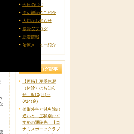
今日の〇〇
周辺施設のご紹介
大切なお知らせ
接骨院ブログ
新着情報
治療メニュー紹介
最近のブログ記事
【再掲】夏季休暇
ま
（休診）のお知ら
せ 8/10(月)～
？
8/14(金)
な
整形外科と鍼灸院の
違いと、症状別おす
すめの通院先 【コ
ナミスポーツクラブ
疲