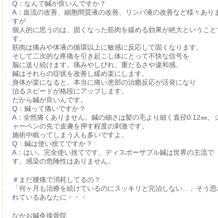
Q：なんで鍼が良いんですか？
A：血流の改善、細胞間質液の改善、リンパ液の改善など様々あり
すが
個人的に思うのは、固くなった筋肉を緩める効果が絶大ということ
す。
筋肉は痛みや体液の循環以上に敏感に反応して固くなります。
そして二次的な疼痛を引き起こし体にとって不快な信号を
脳に送り続けます。痛みやしびれ、重だるさや違和感。
鍼はそれらの症状を改善し緩め楽にします。
身体が楽になると、本当に痛い患部の治癒反応が活発になり
治るスピードが格段にアップします。
だから鍼が良いんです。
Q：鍼って痛いですか？
A：全然痛くありません。鍼の細さは髪の毛より細く直径0.12㎜。
ャーペンの先で皮膚を押す程度の刺激です。
施術中眠ってしまう人も多いですよ。
Q：鍼は使い捨てですか？
A：はい。完全使い捨てです。ディスポーザブル鍼は世界の主流で
す。感染の危険性はありません。
＃まだ腰痛で消耗してるの？
「何ヶ月も治療を続けているのにスッキリと完治しない…」そう思
れているあなたに・・・
なかお鍼灸接骨院