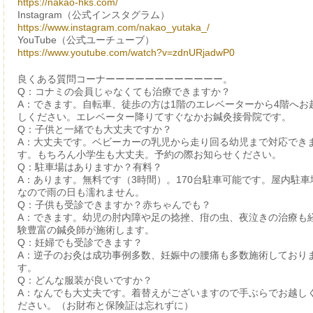
https://nakao-hks.com/
Instagram（公式インスタグラム）
https://www.instagram.com/nakao_yutaka_/
YouTube（公式ユーチューブ）
https://www.youtube.com/watch?v=zdnURjadwP0
良くある質問コーナーーーーーーーーーーーー。
Q：コナミの会員じゃなくても治療できますか？
A：できます。自転車、徒歩の方は1階のエレベーターから4階へお
しください。エレベーター降りてすぐなかお鍼灸接骨院です。
Q：子供と一緒でも大丈夫ですか？
A：大丈夫です。ベビーカーの乳児から走り回る幼児まで対応でき
す。もちろん小学生も大丈夫。予約の際お知らせください。
Q：駐車場はありますか？有料？
A：あります。無料です（3時間）。170台駐車可能です。屋内駐車
なので雨の日も濡れません。
Q：子供も受診できますか？赤ちゃんでも？
A：できます。幼児の肘内障や足の捻挫、疳の虫、夜泣きの治療も
験豊富の鍼灸師が施術します。
Q：妊婦でも受診できます？
A：逆子のお灸は成功事例多数、妊娠中の腰痛も多数施術しており
す。
Q：どんな服装が良いですか？
A：なんでも大丈夫です。着替えがございますので手ぶらでお越し
ださい。（お財布と保険証は忘れずに）