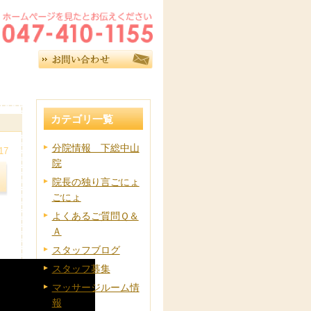
カテゴリ一覧
分院情報 下総中山
17
院
院長の独り言ごにょ
ごにょ
よくあるご質問Ｑ＆
Ａ
スタッフブログ
スタッフ募集
マッサージルーム情
報