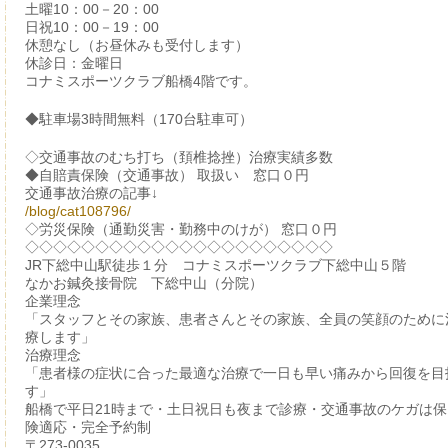
土曜10：00－20：00
日祝10：00－19：00
休憩なし（お昼休みも受付します）
休診日：金曜日
コナミスポーツクラブ船橋4階です。
◆駐車場3時間無料（170台駐車可）
◇交通事故のむち打ち（頚椎捻挫）治療実績多数
◆自賠責保険（交通事故） 取扱い 窓口０円
交通事故治療の記事↓
/blog/cat108796/
◇労災保険（通勤災害・勤務中のけが） 窓口０円
◇◇◇◇◇◇◇◇◇◇◇◇◇◇◇◇◇◇◇◇◇◇
JR下総中山駅徒歩１分 コナミスポーツクラブ下総中山５階
なかお鍼灸接骨院 下総中山（分院）
企業理念
「スタッフとその家族、患者さんとその家族、全員の笑顔のために
療します」
治療理念
「患者様の症状に合った最適な治療で一日も早い痛みから回復を目
す」
船橋で平日21時まで・土日祝日も夜まで診療・交通事故のケガは保
険適応・完全予約制
〒273-0035