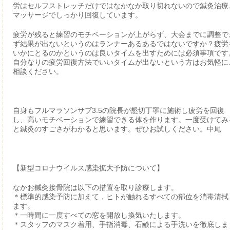
労はセルフストレッチだけではなかなか取り切れないので鍼灸治療
マッサージでしっかり回復しています。
疲労が残ると練習のモチベーションが上がらず、大会までに調整で
ず結果が出ないというのはランナーあるあるではないですか？疲労
いかにとるのかというのは良いタイムを出すためには必須事項です
自分なりの疲労回復方法でいいタイムが出ないという方はお気軽に
相談ください。
自身もフルマラソンサブ3.5の院長が懇切丁寧に施術し疲労を回復
し、高いモチベーションで練習できる体を作ります。一度受けてみ
と鍼灸のすごさがわかると思います。ぜひお試しください。中尾
【新型コロナウイルス感染拡大予防について】
なかお鍼灸接骨院は以下の措置を取り診療します。
＊標準的感染予防に加えて，ヒトが触れるすべての部位を消毒清拭
ます。
＊一時間に一度すべての窓を開放し換気いたします。
＊スタッフのマスク着用、手指消毒、石鹸による手洗いを徹底しま