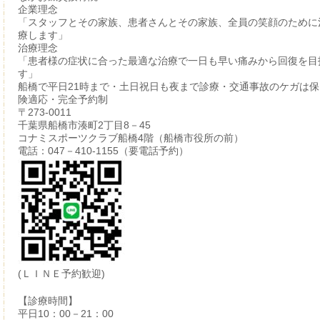
企業理念
「スタッフとその家族、患者さんとその家族、全員の笑顔のために
療します」
治療理念
「患者様の症状に合った最適な治療で一日も早い痛みから回復を目
す」
船橋で平日21時まで・土日祝日も夜まで診療・交通事故のケガは保
険適応・完全予約制
〒273-0011
千葉県船橋市湊町2丁目8－45
コナミスポーツクラブ船橋4階（船橋市役所の前）
電話：047－410-1155（要電話予約）
(ＬＩＮＥ予約歓迎)
【診療時間】
平日10：00－21：00