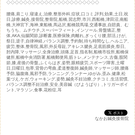
◇◇◇◇◇◇◇◇◇◇◇◇◇◇◇◇◇◇◇◇◇◇
腰痛,肩こり,寝違え,治療,整形外科,症状,口コミ,評判,効果,土日,祝
日,診療,鍼灸,接骨院,整骨院,船橋,習志野,市川,西船橋,津田沼,南船
橋,大神宮下,海神,東船橋,馬込沢,船橋競馬場,交通事故,自賠責、む
ちうち、ムチウチ,スーパーフィート,インソール,骨盤矯正,整
体,AKA,仙腸関節,診断書,医療保険,肉離れ,ぎっくり腰,部活,けが,
祭日,逆子,自律神経,バランス調整,予約制,待ち時間なし,ヘルニア,
疲労,整体,整骨院,風邪,外反母趾,アキレス腱炎,足底筋膜炎,祭日,
肘内障,マッサージ,全身治療,頭痛,足首,指名制,船橋市役所,船橋保
健所,船橋中央消防署,船橋郵便局,筋トレ,メンテナンス,古傷,股関
節,膝,産後の骨盤,ふくらはぎ,姿勢,眼精疲労,スポーツ障害,土曜
日,日曜日,包帯,背骨の弯曲,柔道整復師,鍼灸師,マッサージ師,腰痛
予防,脇腹痛,風邪予防,ランニング,ランナー,ゆがみ,歪み,健康,松
葉づえ,ケガ,ウォーキング,姿勢,鍼灸不妊治療,クチコミ,生活習慣,
バランス調整不妊治療,安全,美容鍼（びようばり）,トリガーポイ
ント,マラソン,食事,花粉症,耳
なかお鍼灸接骨院