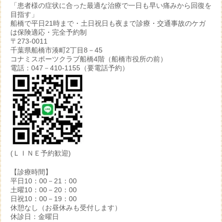
「患者様の症状に合った最適な治療で一日も早い痛みから回復を
目指す」
船橋で平日21時まで・土日祝日も夜まで診療・交通事故のケガ
は保険適応・完全予約制
〒273-0011
千葉県船橋市湊町2丁目8－45
コナミスポーツクラブ船橋4階（船橋市役所の前）
電話：047－410-1155（要電話予約）
(ＬＩＮＥ予約歓迎)
【診療時間】
平日10：00－21：00
土曜10：00－20：00
日祝10：00－19：00
休憩なし（お昼休みも受付します）
休診日：金曜日