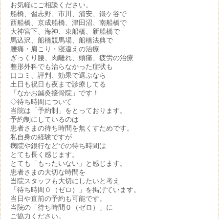
お気軽にご相談ください。
船橋、習志野、市川、浦安、鎌ケ谷で
西船橋、京成船橋、津田沼、南船橋で
大神宮下、海神、東船橋、新船橋で
馬込沢、船橋競馬場、船橋法典で
腰痛・肩こり・寝違えの治療
ぎっくり腰、肉離れ、頭痛、疲労の治療
整形外科でも治らなかった症状も
口コミ、評判、効果で選ぶなら
土日も祝日も夜まで診療してる
「なかお鍼灸接骨院」です！
◇待ち時間について
当院は「予約制」をとっております。
予約制にしているのは
患者さまの待ち時間を無くすためです。
私自身の経験ですが
病院や銀行などでの待ち時間は
とても長く感じます。
とても「もったいない」と感じます。
患者さまの大切な時間を
当院スタッフも大切にしたいと考え
「待ち時間０（ゼロ）」を掲げています。
当日や直前の予約も可能です。
当院の「待ち時間０（ゼロ）」に
ご協力ください。