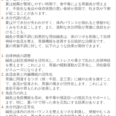
夏は細菌が繁殖しやすい時期で、食中毒による胃腸炎が増えま
す。不衛生な食品や保存状態の悪い食材が原因で、吐き気や下痢
が起こることがあります。
水分代謝の乱れ
夏は汗で水分が失われやすく、体内バランスが崩れると便秘やむ
くみを引き起こします。また、過剰な水分摂取が胃腸に負担をか
けることも。
鍼灸が胃腸不調に効果的な理由
鍼灸は、体のツボを刺激して自律
神経や血流を整え、胃腸機能を改善する伝統的な治療法です。
夏の胃腸不調に対して、以下のような効果が期待できます。
自律神経の調整
鍼灸は副交感神経を活性化し、ストレスや暑さで乱れた自律神経
を整えます。これにより、胃腸の蠕動運動が正常化し、消化吸収
がスムーズになります。
血流改善と内臓機能の活性化
胃腸に関連するツボ（例：中脘、足三里）に鍼やお灸を施すこと
で、血流が促進され、胃腸の働きが活性化します。これにより、
食欲不振や胃もたれが改善します。
免疫力の向上
鍼灸は免疫機能を高め、食中毒や感染症への抵抗力をサポートし
ます。特に、夏バテで弱った体を元気にする効果があります。
水分代謝の正常化
鍼灸は体内の水分バランスを整えるツボを刺激し、便秘やむくみ