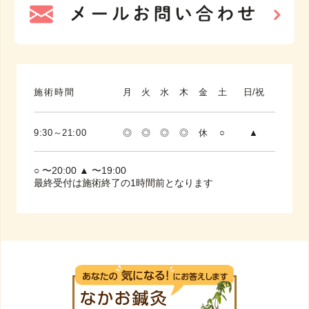
施術時間
月
火
水
木
金
土
日/祝
9:30～21:00
◎
◎
◎
◎
休
○
▲
○ 〜20:00 ▲ 〜19:00
最終受付は施術終了の1時間前となります