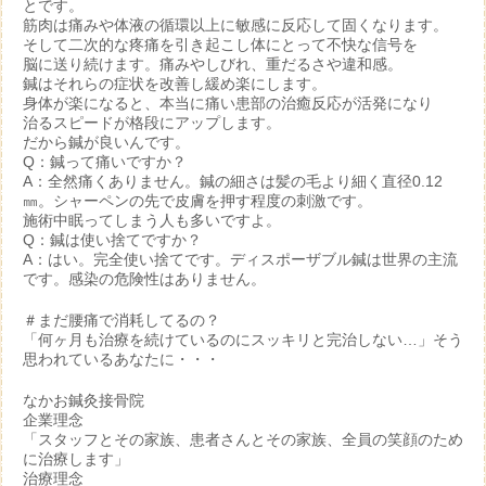
とです。
筋肉は痛みや体液の循環以上に敏感に反応して固くなります。
そして二次的な疼痛を引き起こし体にとって不快な信号を
脳に送り続けます。痛みやしびれ、重だるさや違和感。
鍼はそれらの症状を改善し緩め楽にします。
身体が楽になると、本当に痛い患部の治癒反応が活発になり
治るスピードが格段にアップします。
だから鍼が良いんです。
Q：鍼って痛いですか？
A：全然痛くありません。鍼の細さは髪の毛より細く直径0.12
㎜。シャーペンの先で皮膚を押す程度の刺激です。
施術中眠ってしまう人も多いですよ。
Q：鍼は使い捨てですか？
A：はい。完全使い捨てです。ディスポーザブル鍼は世界の主流
です。感染の危険性はありません。
＃まだ腰痛で消耗してるの？
「何ヶ月も治療を続けているのにスッキリと完治しない…」そう
思われているあなたに・・・
なかお鍼灸接骨院
企業理念
「スタッフとその家族、患者さんとその家族、全員の笑顔のため
に治療します」
治療理念