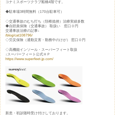
コナミスポーツクラブ船橋4階です。
◆駐車場3時間無料（170台駐車可）
◇交通事故のむち打ち（頚椎捻挫）治療実績多数
◆自賠責保険（交通事故） 取扱い 窓口０円
交通事故治療の記事↓
/blog/cat108796/
◇労災保険（通勤災害・勤務中のけが） 窓口０円
◇高機能インソール・スーパーフィート取扱
↓スーパーフィート公式ＨＰ
https://www.superfeet-jp.com/
新患・初診随時受け付けしております。