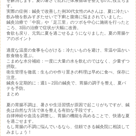
を解消します。夏の暑さで乱れた体液循環を整えるのに役立ちま
す。
実際の症例：鍼灸で改善した例
30代女性のAさんは、夏に冷たい
飲み物を飲みすぎたせいで下痢と腹痛に悩まされていました。
鍼灸治療で「中脘」や「足三里」のツボを中心に施術を行ったと
ころ、3回の治療で症状が大幅に改善。
食欲も戻り、元気に夏を過ごせるようになりました。
夏の胃腸ケ
アのポイント
適度な温度の食事を心がける
：冷たいものを避け、常温や温かい
飲食物を選ぶ。
こまめな水分補給
：一度に大量の水を飲むのではなく、少量ずつ
摂取。
衛生管理を徹底
：生ものや作り置きの料理は早めに食べ、保存に
注意。
鍼灸を定期的に
：週1～2回の鍼灸で、胃腸の調子を整え、夏バ
テを予防。
まとめ
夏の胃腸不調は、暑さや生活習慣が原因で起こりがちですが、鍼
灸は自然な方法で体を整える有効な手段です。
自律神経や血流を調整し、胃腸の機能を高めることで、快適な夏
を過ごせます。
もし胃腸の不調に悩んでいるなら、信頼できる鍼灸院に相談して
みましょう！