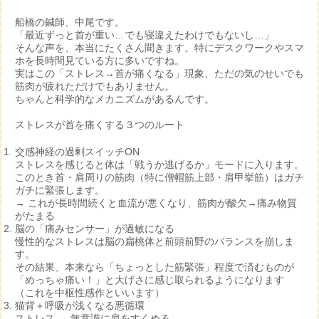
船橋の鍼師、中尾です。
「最近ずっと首が重い…でも寝違えたわけでもないし…」
そんな声を、本当にたくさん聞きます。特にデスクワークやスマ
ホを長時間見ている方に多いですね。
実はこの「ストレス→首が痛くなる」現象、ただの気のせいでも
筋肉が疲れただけでもありません。
ちゃんと科学的なメカニズムがあるんです。
ストレスが首を痛くする３つのルート
交感神経の過剰スイッチON
ストレスを感じると体は「戦うか逃げるか」モードに入ります。
このとき首・肩周りの筋肉（特に僧帽筋上部・肩甲挙筋）はガチ
ガチに緊張します。
→ これが長時間続くと血流が悪くなり、筋肉が酸欠→痛み物質
がたまる
脳の「痛みセンサー」が過敏になる
慢性的なストレスは脳の扁桃体と前頭前野のバランスを崩しま
す。
その結果、本来なら「ちょっとした筋緊張」程度で済むものが
「めっちゃ痛い！」と大げさに感じ取られるようになります
（これを中枢性感作といいます）
猫背＋呼吸が浅くなる悪循環
ストレス → 無意識に肩をすくめる