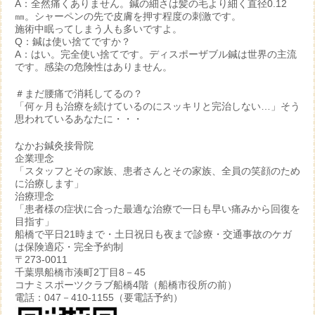
A：全然痛くありません。鍼の細さは髪の毛より細く直径0.12
㎜。シャーペンの先で皮膚を押す程度の刺激です。
施術中眠ってしまう人も多いですよ。
Q：鍼は使い捨てですか？
A：はい。完全使い捨てです。ディスポーザブル鍼は世界の主流
です。感染の危険性はありません。
＃まだ腰痛で消耗してるの？
「何ヶ月も治療を続けているのにスッキリと完治しない…」そう
思われているあなたに・・・
なかお鍼灸接骨院
企業理念
「スタッフとその家族、患者さんとその家族、全員の笑顔のため
に治療します」
治療理念
「患者様の症状に合った最適な治療で一日も早い痛みから回復を
目指す」
船橋で平日21時まで・土日祝日も夜まで診療・交通事故のケガ
は保険適応・完全予約制
〒273-0011
千葉県船橋市湊町2丁目8－45
コナミスポーツクラブ船橋4階（船橋市役所の前）
電話：047－410-1155（要電話予約）