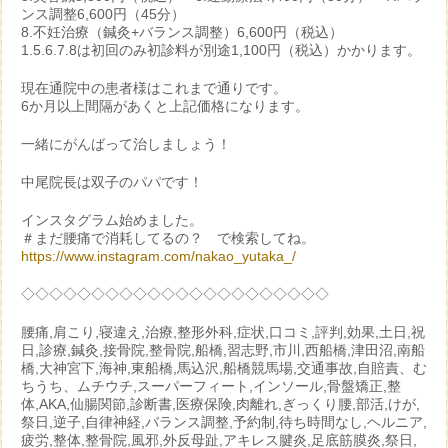
ンス調整6,600円（45分）
8.不妊治療（鍼灸+バランス調整）6,600円（税込）
1.5.6.7.8は初回のみ初診料が別途1,100円（税込）かかります。
現在通院中の患者様はこれまで通りです。
6か月以上間隔があくと上記価格になります。
一緒にがんばって治しましょう！
中尾院長は双子のパパです！
インスタグラム始めました。
＃まだ腰痛で消耗してるの？ で検索してね。
https://www.instagram.com/nakao_yutaka_/
◇◇◇◇◇◇◇◇◇◇◇◇◇◇◇◇◇◇◇◇◇◇
腰痛,肩こり,寝違え,治療,整形外科,症状,口コミ,評判,効果,土日,祝
日,診療,鍼灸,接骨院,整骨院,船橋,習志野,市川,西船橋,津田沼,南船
橋,大神宮下,海神,東船橋,馬込沢,船橋競馬場,交通事故,自賠責、む
ちうち、ムチウチ,スーパーフィート,インソール,骨盤矯正,整
体,AKA,仙腸関節,診断書,医療保険,肉離れ,ぎっくり腰,部活,けが,
祭日,逆子,自律神経,バランス調整,予約制,待ち時間なし,ヘルニア,
疲労,整体,整骨院,風邪,外反母趾,アキレス腱炎,足底筋膜炎,祭日,