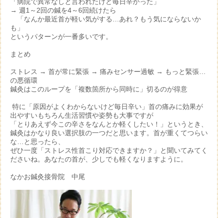
「病院で異常なしと言われたけど毎日辛かった」
→ 週1～2回の鍼を4～6回続けたら
「なんか最近首が軽い気がする…あれ？もう気にならないか
も」
というパターンが一番多いです。
まとめ
ストレス → 首が常に緊張 → 痛みセンサー過敏 → もっと緊張…
の悪循環
鍼灸はこのループを「複数箇所から同時に」切るのが得意
特に「原因がよくわからないけど毎日辛い」首の痛みに効果が
出やすい
もちろん生活習慣や姿勢も大事ですが
「とりあえず今この辛さをなんとか軽くしたい！」というとき、
鍼灸はかなり良い選択肢の一つだと思います。
首が重くてつらい
な…と思ったら、
ぜひ一度「ストレス性首こり対応できますか？」と聞いてみてく
ださいね。
あなたの首が、少しでも軽くなりますように。
なかお鍼灸接骨院 中尾