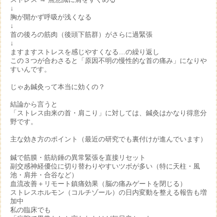
↓
胸が開かず呼吸が浅くなる
↓
首の後ろの筋肉（後頭下筋群）がさらに過緊張
↓
ますますストレスを感じやすくなる…の繰り返し
この３つが合わさると「原因不明の慢性的な首の痛み」になりや
すいんです。
じゃあ鍼灸って本当に効くの？
結論から言うと
「ストレス由来の首・肩こり」に対しては、鍼灸はかなり得意分
野
です。
主な効き方のポイント（最近の研究でも裏付けが進んでいます）
鍼で筋膜・筋紡錘の異常緊張を直接リセット
副交感神経優位に切り替わりやすいツボが多い（特に天柱・風
池・肩井・合谷など）
血流改善＋リモート鎮痛効果（脳の痛みゲートを閉じる）
ストレスホルモン（コルチゾール）の日内変動を整える報告も増
加中
私の臨床でも