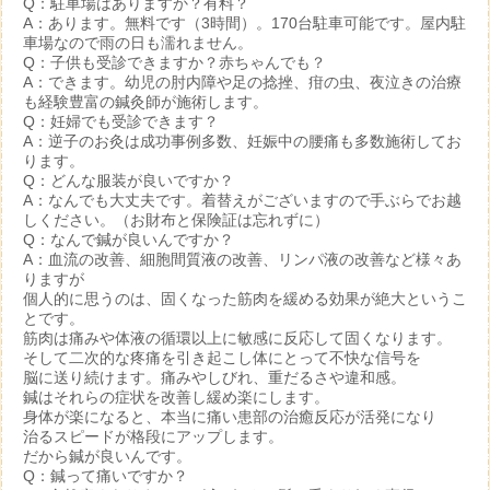
Q：駐車場はありますか？有料？
A：あります。無料です（3時間）。170台駐車可能です。屋内駐
車場なので雨の日も濡れません。
Q：子供も受診できますか？赤ちゃんでも？
A：できます。幼児の肘内障や足の捻挫、疳の虫、夜泣きの治療
も経験豊富の鍼灸師が施術します。
Q：妊婦でも受診できます？
A：逆子のお灸は成功事例多数、妊娠中の腰痛も多数施術してお
ります。
Q：どんな服装が良いですか？
A：なんでも大丈夫です。着替えがございますので手ぶらでお越
しください。（お財布と保険証は忘れずに）
Q：なんで鍼が良いんですか？
A：血流の改善、細胞間質液の改善、リンパ液の改善など様々あ
りますが
個人的に思うのは、固くなった筋肉を緩める効果が絶大というこ
とです。
筋肉は痛みや体液の循環以上に敏感に反応して固くなります。
そして二次的な疼痛を引き起こし体にとって不快な信号を
脳に送り続けます。痛みやしびれ、重だるさや違和感。
鍼はそれらの症状を改善し緩め楽にします。
身体が楽になると、本当に痛い患部の治癒反応が活発になり
治るスピードが格段にアップします。
だから鍼が良いんです。
Q：鍼って痛いですか？