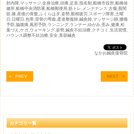
肘内障,マッサージ,全身治療,頭痛,足首,指名制,船橋市役所,船橋保
健所,船橋中央消防署,船橋郵便局,筋トレ,メンテナンス,古傷,股関
節,膝,産後の骨盤,ふくらはぎ,姿勢,眼精疲労,スポーツ障害,土曜
日,日曜日,包帯,背骨の弯曲,柔道整復師,鍼灸師,マッサージ師,腰痛
予防,脇腹痛,風邪予防,ランニング,ランナー,ゆがみ,歪み,健康,松
葉づえ,ケガ,ウォーキング,姿勢,鍼灸不妊治療,クチコミ,生活習慣,
バランス調整不妊治療,安全,美容鍼灸
なかお鍼灸接骨院
PREV
NEXT
カテゴリ一覧