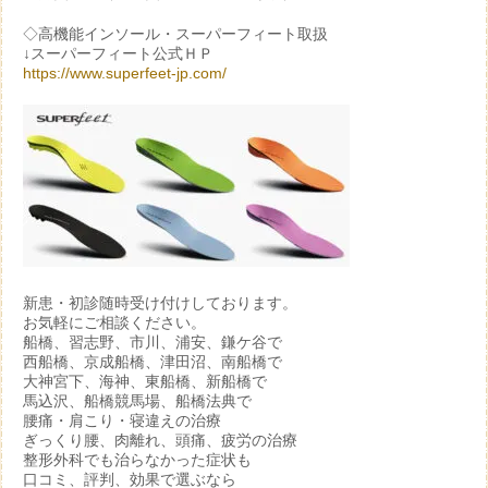
◇高機能インソール・スーパーフィート取扱
↓スーパーフィート公式ＨＰ
https://www.superfeet-jp.com/
新患・初診随時受け付けしております。
お気軽にご相談ください。
船橋、習志野、市川、浦安、鎌ケ谷で
西船橋、京成船橋、津田沼、南船橋で
大神宮下、海神、東船橋、新船橋で
馬込沢、船橋競馬場、船橋法典で
腰痛・肩こり・寝違えの治療
ぎっくり腰、肉離れ、頭痛、疲労の治療
整形外科でも治らなかった症状も
口コミ、評判、効果で選ぶなら