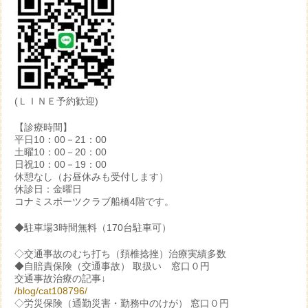
(ＬＩＮＥ予約歓迎)
【診療時間】
平日10：00－21：00
土曜10：00－20：00
日祝10：00－19：00
休憩なし（お昼休みも受付します）
休診日：金曜日
コナミスポーツクラブ船橋4階です。
◆駐車場3時間無料（170台駐車可）
◇交通事故のむち打ち（頚椎捻挫）治療実績多数
◆自賠責保険（交通事故） 取扱い 窓口０円
交通事故治療の記事↓
/blog/cat108796/
◇労災保険（通勤災害・勤務中のけが） 窓口０円