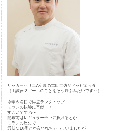
サッカーセリエA所属の本田圭佑がドッピエッタ！
（１試合２ゴールのことをそう呼ぶみたいです‥）
今季６点目で得点ランクトップ
ミランの快勝に貢献！！
すごいですね〜
開幕前はレギュラー争いに負けるとか
ミランの歴史で
最低な10番とか言われちゃっていましたが