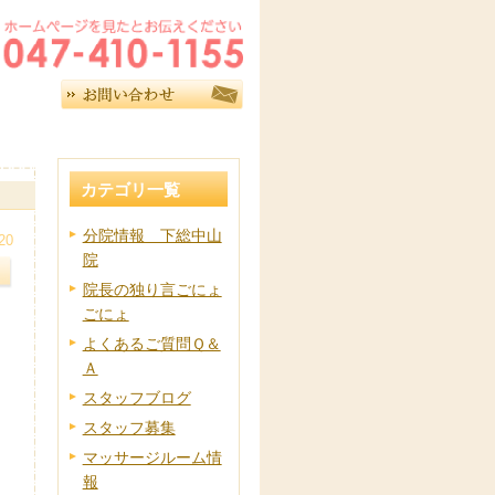
カテゴリ一覧
分院情報 下総中山
20
院
院長の独り言ごにょ
ごにょ
よくあるご質問Ｑ＆
Ａ
スタッフブログ
スタッフ募集
マッサージルーム情
報