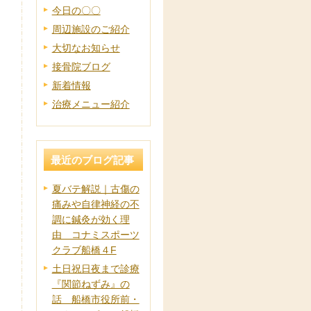
今日の〇〇
周辺施設のご紹介
大切なお知らせ
接骨院ブログ
新着情報
治療メニュー紹介
最近のブログ記事
夏バテ解説｜古傷の
痛みや自律神経の不
調に鍼灸が効く理
由 コナミスポーツ
クラブ船橋４F
土日祝日夜まで診療
『関節ねずみ』の
話 船橋市役所前・