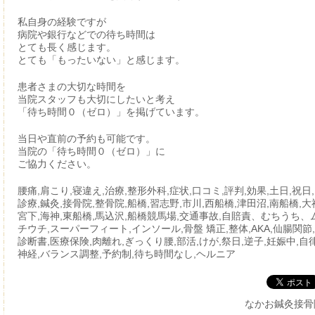
私自身の経験ですが
病院や銀行などでの待ち時間は
とても長く感じます。
とても「もったいない」と感じます。
患者さまの大切な時間を
当院スタッフも大切にしたいと考え
「待ち時間０（ゼロ）」を掲げています。
当日や直前の予約も可能です。
当院の「待ち時間０（ゼロ）」に
ご協力ください。
腰痛,肩こり,寝違え,治療,整形外科,症状,口コミ,評判,効果,土日,祝日,
診療,鍼灸,接骨院,整骨院,船橋,習志野,市川,西船橋,津田沼,南船橋,大
宮下,海神,東船橋,馬込沢,船橋競馬場,交通事故,自賠責、むちうち、
チウチ,スーパーフィート,インソール,骨盤 矯正,整体,AKA,仙腸関節,
診断書,医療保険,肉離れ,ぎっくり腰,部活,けが,祭日,逆子,妊娠中,自
神経,バランス調整,予約制,待ち時間なし,ヘルニア
なかお鍼灸接骨