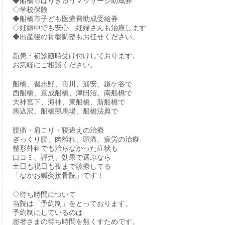
◆船橋市はりきゅうマッサージ助成券
◇学校保険
◆船橋市子ども医療費助成受給券
◇妊娠中でも安心 妊婦さんも治療します
◆出産後の骨盤調整もお任せください。
新患・初診随時受け付けしております。
お気軽にご相談ください。
船橋、習志野、市川、浦安、鎌ケ谷で
西船橋、京成船橋、津田沼、南船橋で
大神宮下、海神、東船橋、新船橋で
馬込沢、船橋競馬場、船橋法典で
腰痛・肩こり・寝違えの治療
ぎっくり腰、肉離れ、頭痛、疲労の治療
整形外科でも治らなかった症状も
口コミ、評判、効果で選ぶなら
土日も祝日も夜まで診療してる
「なかお鍼灸接骨院」です！
◇待ち時間について
当院は「予約制」をとっております。
予約制にしているのは
患者さまの待ち時間を無くすためです。