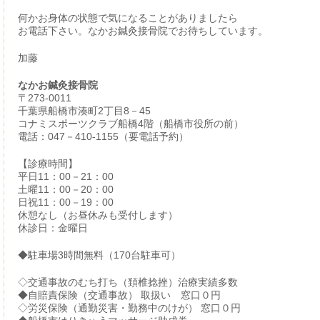
何かお身体の状態で気になることがありましたら
お電話下さい。なかお鍼灸接骨院でお待ちしています。
加藤
なかお鍼灸接骨院
〒273-0011
千葉県船橋市湊町2丁目8－45
コナミスポーツクラブ船橋4階（船橋市役所の前）
電話：047－410-1155（要電話予約）
【診療時間】
平日11：00－21：00
土曜11：00－20：00
日祝11：00－19：00
休憩なし（お昼休みも受付します）
休診日：金曜日
◆駐車場3時間無料（170台駐車可）
◇交通事故のむち打ち（頚椎捻挫）治療実績多数
◆自賠責保険（交通事故） 取扱い 窓口０円
◇労災保険（通勤災害・勤務中のけが） 窓口０円