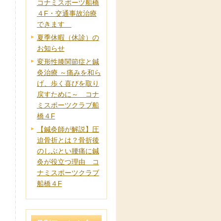
コナミスポーツ船橋
４F・交通事故治療
できます
夏季休暇（休診）の
お知らせ
変形性膝関節症と鍼
灸治療 ～痛みを和ら
げ、歩く喜びを取り
戻すために～ コナ
ミスポーツクラブ船
橋４F
【鍼灸師が解説】圧
迫骨折とは？骨折後
のしぶとい腰痛に鍼
灸が役立つ理由 コ
ナミスポーツクラブ
船橋４F