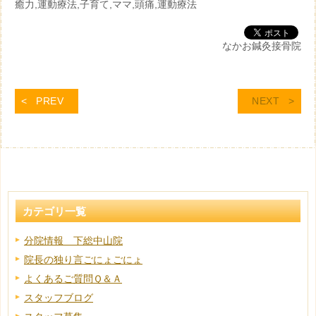
癒力,運動療法,子育て,ママ,頭痛,運動療法
なかお鍼灸接骨院
PREV
NEXT
カテゴリ一覧
分院情報 下総中山院
院長の独り言ごにょごにょ
よくあるご質問Ｑ＆Ａ
スタッフブログ