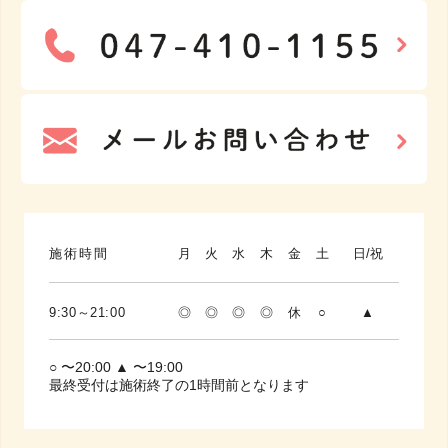
施術時間
月
火
水
木
金
土
日/祝
9:30～21:00
◎
◎
◎
◎
休
○
▲
○ 〜20:00 ▲ 〜19:00
最終受付は施術終了の1時間前となります