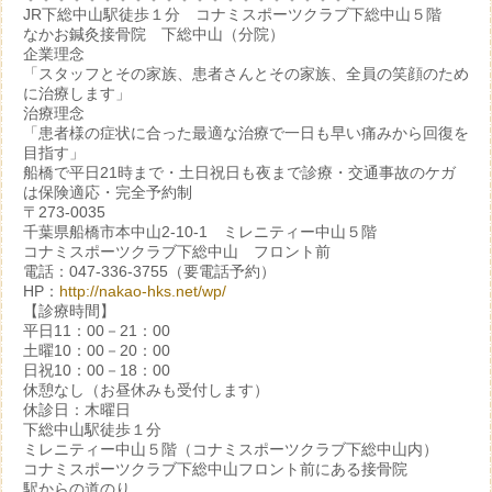
JR下総中山駅徒歩１分 コナミスポーツクラブ下総中山５階
なかお鍼灸接骨院 下総中山（分院）
企業理念
「スタッフとその家族、患者さんとその家族、全員の笑顔のため
に治療します」
治療理念
「患者様の症状に合った最適な治療で一日も早い痛みから回復を
目指す」
船橋で平日21時まで・土日祝日も夜まで診療・交通事故のケガ
は保険適応・完全予約制
〒273-0035
千葉県船橋市本中山2-10-1 ミレニティー中山５階
コナミスポーツクラブ下総中山 フロント前
電話：047-336-3755（要電話予約）
HP：
http://nakao-hks.net/wp/
【診療時間】
平日11：00－21：00
土曜10：00－20：00
日祝10：00－18：00
休憩なし（お昼休みも受付します）
休診日：木曜日
下総中山駅徒歩１分
ミレニティー中山５階（コナミスポーツクラブ下総中山内）
コナミスポーツクラブ下総中山フロント前にある接骨院
駅からの道のり