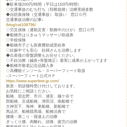
◆駐車場200円/時間（平日は150円/時間）
◇交通事故のむち打ち（頚椎捻挫）治療実績多数
◆自賠責保険（交通事故） 取扱い 窓口０円
交通事故治療の記事↓
/blog/cat108796/
◇労災保険（通勤災害・勤務中のけが） 窓口０円
◆船橋市はりきゅうマッサージ助成券
◇学校保険
◆船橋市子ども医療費助成受給券
◇妊娠中でも安心 妊婦さんも治療します
◆出産後の骨盤調整もお任せください。
◇不妊治療（鍼灸+骨盤矯正）着実に成果が上がってます
◆船橋市敬老記念品購入券
◇高機能インソール・スーパーフィート取扱
↓スーパーフィート公式ＨＰ
https://www.superfeet-jp.com/
新患・初診随時受け付けしております。
お気軽にご相談ください。
船橋、習志野、市川、浦安、鎌ケ谷で
西船橋、京成船橋、津田沼、南船橋で
大神宮下、海神、東船橋、新船橋で
馬込沢、船橋競馬場、船橋法典で
腰痛・肩こり・寝違えの治療
ぎっくり腰、肉離れ、頭痛、疲労の治療
整形外科でも治らなかった症状も