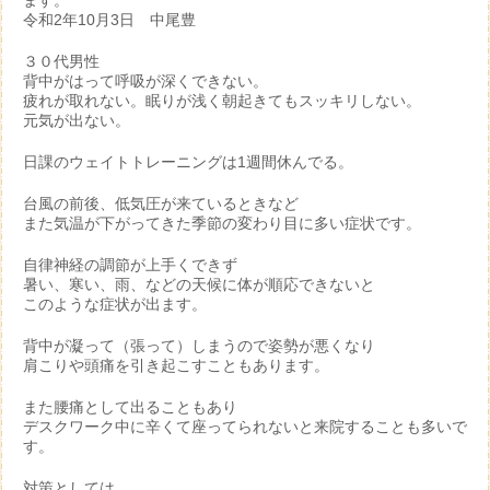
ます。
令和2年10月3日 中尾豊
３０代男性
背中がはって呼吸が深くできない。
疲れが取れない。眠りが浅く朝起きてもスッキリしない。
元気が出ない。
日課のウェイトトレーニングは1週間休んでる。
台風の前後、低気圧が来ているときなど
また気温が下がってきた季節の変わり目に多い症状です。
自律神経の調節が上手くできず
暑い、寒い、雨、などの天候に体が順応できないと
このような症状が出ます。
背中が凝って（張って）しまうので姿勢が悪くなり
肩こりや頭痛を引き起こすこともあります。
また腰痛として出ることもあり
デスクワーク中に辛くて座ってられないと来院することも多いで
す。
対策としては