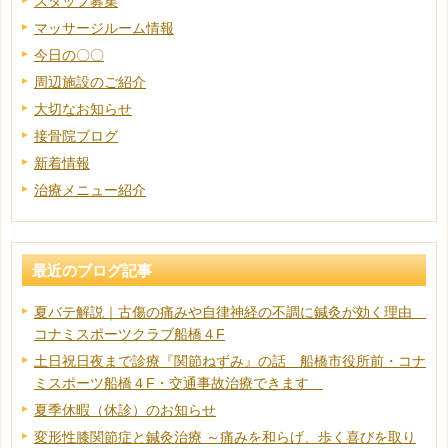
スタッフ募集
マッサージルーム情報
今日の〇〇
周辺施設のご紹介
大切なお知らせ
接骨院ブログ
新着情報
治療メニュー紹介
最近のブログ記事
夏バテ解説｜古傷の痛みや自律神経の不調に鍼灸が効く理由
コナミスポーツクラブ船橋４F
土日祝日夜まで診療『関節ねずみ』の話 船橋市役所前・コナ
ミスポーツ船橋４F・交通事故治療できます
夏季休暇（休診）のお知らせ
変形性膝関節症と鍼灸治療 ～痛みを和らげ、歩く喜びを取り