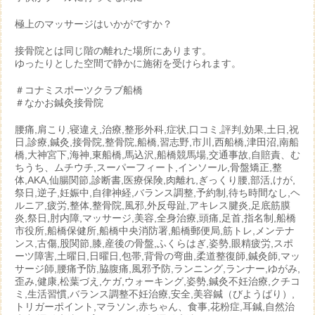
極上のマッサージはいかがですか？
接骨院とは同じ階の離れた場所にあります。
ゆったりとした空間で静かに施術を受けられます。
＃コナミスポーツクラブ船橋
＃なかお鍼灸接骨院
腰痛,肩こり,寝違え,治療,整形外科,症状,口コミ,評判,効果,土日,祝
日,診療,鍼灸,接骨院,整骨院,船橋,習志野,市川,西船橋,津田沼,南船
橋,大神宮下,海神,東船橋,馬込沢,船橋競馬場,交通事故,自賠責、む
ちうち、ムチウチ,スーパーフィート,インソール,骨盤矯正,整
体,AKA,仙腸関節,診断書,医療保険,肉離れ,ぎっくり腰,部活,けが,
祭日,逆子,妊娠中,自律神経,バランス調整,予約制,待ち時間なし,ヘ
ルニア,疲労,整体,整骨院,風邪,外反母趾,アキレス腱炎,足底筋膜
炎,祭日,肘内障,マッサージ,美容,全身治療,頭痛,足首,指名制,船橋
市役所,船橋保健所,船橋中央消防署,船橋郵便局,筋トレ,メンテナ
ンス,古傷,股関節,膝,産後の骨盤,ふくらはぎ,姿勢,眼精疲労,スポ
ーツ障害,土曜日,日曜日,包帯,背骨の弯曲,柔道整復師,鍼灸師,マッ
サージ師,腰痛予防,脇腹痛,風邪予防,ランニング,ランナー,ゆがみ,
歪み,健康,松葉づえ,ケガ,ウォーキング,姿勢,鍼灸不妊治療,クチコ
ミ,生活習慣,バランス調整不妊治療,安全,美容鍼（びようばり）,
トリガーポイント,マラソン,赤ちゃん、食事,花粉症,耳鍼,自然治