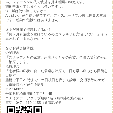
㎜。シャーペンの先で皮膚を押す程度の刺激です。
施術中眠ってしまう人も多いですよ。
Q：鍼は使い捨てですか？
A：はい。完全使い捨てです。ディスポーザブル鍼は世界の主流
です。感染の危険性はありません。
＃まだ腰痛で消耗してるの？
「何ヶ月も治療を続けているのにスッキリと完治しない…」そう
思われているあなたに・・・
なかお鍼灸接骨院
企業理念
「スタッフとその家族、患者さんとその家族、全員の笑顔のため
に治療します」
治療理念
「患者様の症状に合った最適な治療で一日も早い痛みから回復を
目指す」
船橋で平日21時まで・土日祝日も夜まで診療・交通事故のケガ
は保険適応・完全予約制
〒273-0011
千葉県船橋市湊町2丁目8－45
コナミスポーツクラブ船橋4階（船橋市役所の前）
電話：047－410-1155（要電話予約）