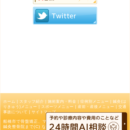
ホーム
|
スタッフ紹介
|
施術案内・料金
|
症例別メニュー
|
鍼灸(は
りきゅう)メニュー
|
スポーツメニュー
|
産前・産後メニュー
|
交通
事故について
|
サイトマップ
船橋市で骨盤矯正、マッサージ、接骨院でお探しの方はなかお
鍼灸整骨院まで(C) なかお鍼灸接骨院 All Right Reserved.