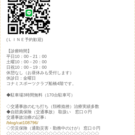
(ＬＩＮＥ予約歓迎)
【診療時間】
平日10：00－21：00
土曜10：00－20：00
日祝10：00－19：00
休憩なし（お昼休みも受付します）
休診日：金曜日
コナミスポーツクラブ船橋4階です。
◆駐車場3時間無料（170台駐車可）
◇交通事故のむち打ち（頚椎捻挫）治療実績多数
◆自賠責保険（交通事故） 取扱い 窓口０円
交通事故治療の記事↓
/blog/cat108796/
◇労災保険（通勤災害・勤務中のけが） 窓口０円
◇◇◇◇◇◇◇◇◇◇◇◇◇◇◇◇◇◇◇◇◇◇