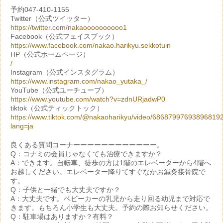
予約047-410-1155
Twitter（公式ツイッター）
https://twitter.com/nakaoooooooooo1
Facebook（公式フェイスブック）
https://www.facebook.com/nakao.harikyu.sekkotuin
HP（公式ホームページ）
/
Instagram（公式インスタグラム）
https://www.instagram.com/nakao_yutaka_/
YouTube（公式ユーチューブ）
https://www.youtube.com/watch?v=zdnURjadwP0
tiktok（公式ティックトック）
https://www.tiktok.com/@nakaoharikyu/video/68687997693896819
lang=ja
良くある質問コーナーーーーーーーーーーーー。
Q：コナミの会員じゃなくても治療できますか？
A：できます。自転車、徒歩の方は1階のエレベーターから4階へ
お越しください。エレベーター降りてすぐなかお鍼灸接骨院で
す。
Q：子供と一緒でも大丈夫ですか？
A：大丈夫です。ベビーカーの乳児から走り回る幼児まで対応で
きます。もちろん小学生も大丈夫。予約の際お知らせください。
Q：駐車場はありますか？有料？