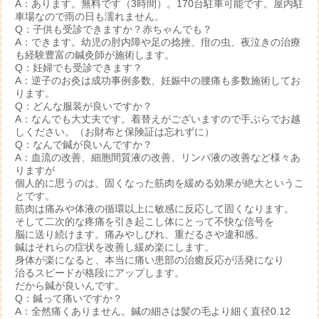
A：あります。無料です（3時間）。170台駐車可能です。屋内駐
車場なので雨の日も濡れません。
Q：子供も受診できますか？赤ちゃんでも？
A：できます。幼児の肘内障や足の捻挫、疳の虫、夜泣きの治療
も経験豊富の鍼灸師が施術します。
Q：妊婦でも受診できます？
A：逆子のお灸は成功事例多数、妊娠中の腰痛も多数施術してお
ります。
Q：どんな服装が良いですか？
A：なんでも大丈夫です。着替えがございますので手ぶらでお越
しください。（お財布と保険証は忘れずに）
Q：なんで鍼が良いんですか？
A：血流の改善、細胞間質液の改善、リンパ液の改善など様々あ
りますが
個人的に思うのは、固くなった筋肉を緩める効果が絶大というこ
とです。
筋肉は痛みや体液の循環以上に敏感に反応して固くなります。
そして二次的な疼痛を引き起こし体にとって不快な信号を
脳に送り続けます。痛みやしびれ、重だるさや違和感。
鍼はそれらの症状を改善し緩め楽にします。
身体が楽になると、本当に痛い患部の治癒反応が活発になり
治るスピードが格段にアップします。
だから鍼が良いんです。
Q：鍼って痛いですか？
A：全然痛くありません。鍼の細さは髪の毛より細く直径0.12